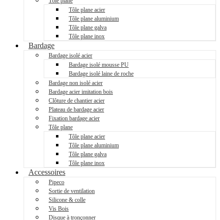
Tôle plane
Tôle plane acier
Tôle plane aluminium
Tôle plane galva
Tôle plane inox
Bardage
Bardage isolé acier
Bardage isolé mousse PU
Bardage isolé laine de roche
Bardage non isolé acier
Bardage acier imitation bois
Clôture de chantier acier
Plateau de bardage acier
Fixation bardage acier
Tôle plane
Tôle plane acier
Tôle plane aluminium
Tôle plane galva
Tôle plane inox
Accessoires
Pipeco
Sortie de ventilation
Silicone & colle
Vis Bois
Disque à tronçonner