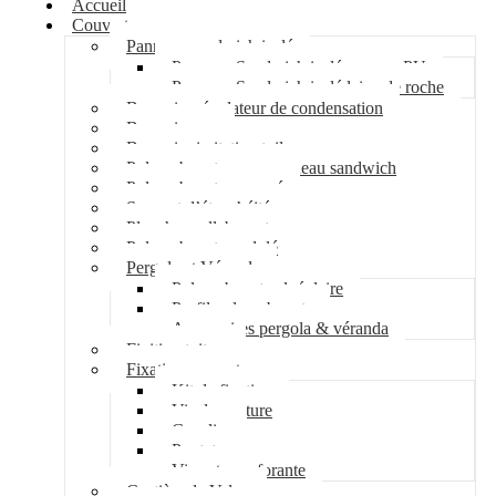
Accueil
Couverture
Panneau sandwich isolé
Panneau Sandwich isolé mousse PU
Panneau Sandwich isolé laine de roche
Bac acier régulateur de condensation
Bac acier sec
Bac acier imitation tuile
Polycarbonate pour panneau sandwich
Polycarbonate nervuré
Support d’étanchéité
Plancher collaborant
Polycarbonate ondulé
Pergola et Véranda
Polycarbonate alvéolaire
Profil polycarbonate
Accessoires pergola & véranda
Finition toiture
Fixation couverture
Kit de fixation
Vis de couture
Cavalier
Pontet
Vis auto-perforante
Costière de Velux