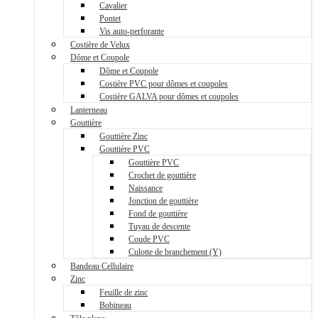
Cavalier
Pontet
Vis auto-perforante
Costière de Velux
Dôme et Coupole
Dôme et Coupole
Costière PVC pour dômes et coupoles
Costière GALVA pour dômes et coupoles
Lanterneau
Gouttière
Gouttière Zinc
Gouttière PVC
Gouttière PVC
Crochet de gouttière
Naissance
Jonction de gouttière
Fond de gouttière
Tuyau de descente
Coude PVC
Culotte de branchement (Y)
Bandeau Cellulaire
Zinc
Feuille de zinc
Bobineau