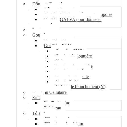
Dôme et Coupole
Dôme et Coupole
Costière PVC pour dômes et coupoles
Costière GALVA pour dômes et
coupoles
Lanterneau
Gouttière
Gouttière Zinc
Gouttière PVC
Gouttière PVC
Crochet de gouttière
Naissance
Jonction de gouttière
Fond de gouttière
Tuyau de descente
Coude PVC
Culotte de branchement (Y)
Bandeau Cellulaire
Zinc
Feuille de zinc
Bobineau
Tôle plane
Tôle plane acier
Tôle plane aluminium