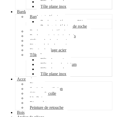
Tôle plane galva
Tôle plane inox
Bardage
Bardage isolé acier
Bardage isolé mousse PU
Bardage isolé laine de roche
Bardage non isolé acier
Bardage acier imitation bois
Clôture de chantier acier
Plateau de bardage acier
Fixation bardage acier
Tôle plane
Tôle plane acier
Tôle plane aluminium
Tôle plane galva
Tôle plane inox
Accessoires
Pipeco
Sortie de ventilation
Silicone & colle
Vis Bois
Disque à tronçonner
Peinture de retouche
Bois