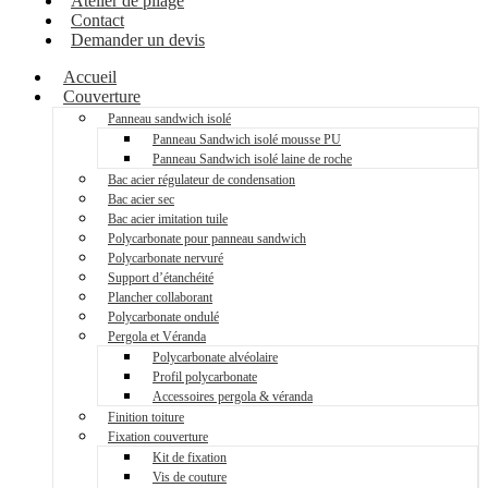
Atelier de pliage
Contact
Demander un devis
Accueil
Couverture
Panneau sandwich isolé
Panneau Sandwich isolé mousse PU
Panneau Sandwich isolé laine de roche
Bac acier régulateur de condensation
Bac acier sec
Bac acier imitation tuile
Polycarbonate pour panneau sandwich
Polycarbonate nervuré
Support d’étanchéité
Plancher collaborant
Polycarbonate ondulé
Pergola et Véranda
Polycarbonate alvéolaire
Profil polycarbonate
Accessoires pergola & véranda
Finition toiture
Fixation couverture
Kit de fixation
Vis de couture