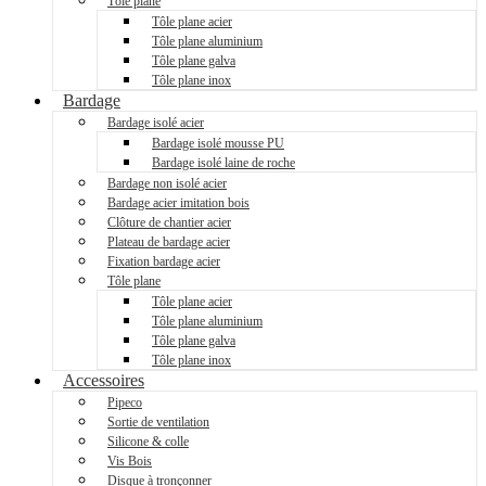
Tôle plane
Tôle plane acier
Tôle plane aluminium
Tôle plane galva
Tôle plane inox
Bardage
Bardage isolé acier
Bardage isolé mousse PU
Bardage isolé laine de roche
Bardage non isolé acier
Bardage acier imitation bois
Clôture de chantier acier
Plateau de bardage acier
Fixation bardage acier
Tôle plane
Tôle plane acier
Tôle plane aluminium
Tôle plane galva
Tôle plane inox
Accessoires
Pipeco
Sortie de ventilation
Silicone & colle
Vis Bois
Disque à tronçonner