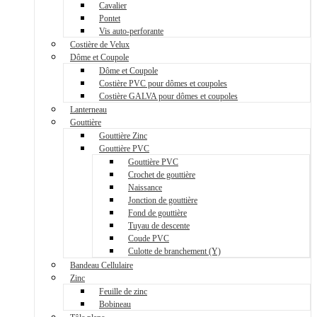
Cavalier
Pontet
Vis auto-perforante
Costière de Velux
Dôme et Coupole
Dôme et Coupole
Costière PVC pour dômes et coupoles
Costière GALVA pour dômes et coupoles
Lanterneau
Gouttière
Gouttière Zinc
Gouttière PVC
Gouttière PVC
Crochet de gouttière
Naissance
Jonction de gouttière
Fond de gouttière
Tuyau de descente
Coude PVC
Culotte de branchement (Y)
Bandeau Cellulaire
Zinc
Feuille de zinc
Bobineau