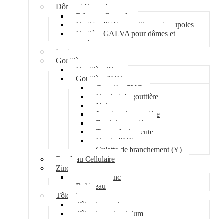
Dôme et Coupole
Dôme et Coupole
Costière PVC pour dômes et coupoles
Costière GALVA pour dômes et
coupoles
Lanterneau
Gouttière
Gouttière Zinc
Gouttière PVC
Gouttière PVC
Crochet de gouttière
Naissance
Jonction de gouttière
Fond de gouttière
Tuyau de descente
Coude PVC
Culotte de branchement (Y)
Bandeau Cellulaire
Zinc
Feuille de zinc
Bobineau
Tôle plane
Tôle plane acier
Tôle plane aluminium