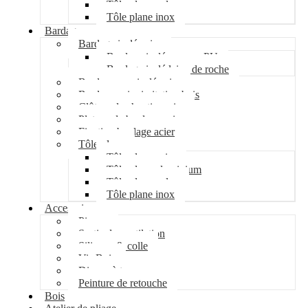
Tôle plane galva
Tôle plane inox
Bardage
Bardage isolé acier
Bardage isolé mousse PU
Bardage isolé laine de roche
Bardage non isolé acier
Bardage acier imitation bois
Clôture de chantier acier
Plateau de bardage acier
Fixation bardage acier
Tôle plane
Tôle plane acier
Tôle plane aluminium
Tôle plane galva
Tôle plane inox
Accessoires
Pipeco
Sortie de ventilation
Silicone & colle
Vis Bois
Disque à tronçonner
Peinture de retouche
Bois