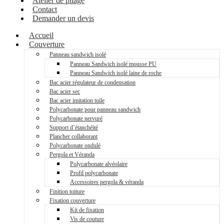
Atelier de pliage
Contact
Demander un devis
Accueil
Couverture
Panneau sandwich isolé
Panneau Sandwich isolé mousse PU
Panneau Sandwich isolé laine de roche
Bac acier régulateur de condensation
Bac acier sec
Bac acier imitation tuile
Polycarbonate pour panneau sandwich
Polycarbonate nervuré
Support d’étanchéité
Plancher collaborant
Polycarbonate ondulé
Pergola et Véranda
Polycarbonate alvéolaire
Profil polycarbonate
Accessoires pergola & véranda
Finition toiture
Fixation couverture
Kit de fixation
Vis de couture