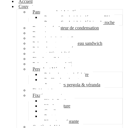
Accueil
Couverture
Panneau sandwich isolé
Panneau Sandwich isolé mousse PU
Panneau Sandwich isolé laine de roche
Bac acier régulateur de condensation
Bac acier sec
Bac acier imitation tuile
Polycarbonate pour panneau sandwich
Polycarbonate nervuré
Support d’étanchéité
Plancher collaborant
Polycarbonate ondulé
Pergola et Véranda
Polycarbonate alvéolaire
Profil polycarbonate
Accessoires pergola & véranda
Finition toiture
Fixation couverture
Kit de fixation
Vis de couture
Cavalier
Pontet
Vis auto-perforante
Costière de Velux