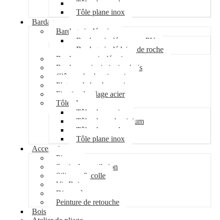
Tôle plane galva
Tôle plane inox
Bardage
Bardage isolé acier
Bardage isolé mousse PU
Bardage isolé laine de roche
Bardage non isolé acier
Bardage acier imitation bois
Clôture de chantier acier
Plateau de bardage acier
Fixation bardage acier
Tôle plane
Tôle plane acier
Tôle plane aluminium
Tôle plane galva
Tôle plane inox
Accessoires
Pipeco
Sortie de ventilation
Silicone & colle
Vis Bois
Disque à tronçonner
Peinture de retouche
Bois