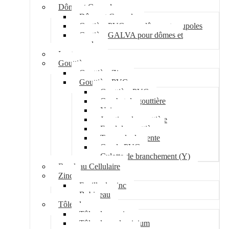
Dôme et Coupole
Dôme et Coupole
Costière PVC pour dômes et coupoles
Costière GALVA pour dômes et
coupoles
Lanterneau
Gouttière
Gouttière Zinc
Gouttière PVC
Gouttière PVC
Crochet de gouttière
Naissance
Jonction de gouttière
Fond de gouttière
Tuyau de descente
Coude PVC
Culotte de branchement (Y)
Bandeau Cellulaire
Zinc
Feuille de zinc
Bobineau
Tôle plane
Tôle plane acier
Tôle plane aluminium