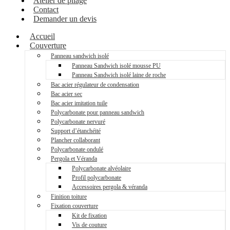
Atelier de pliage
Contact
Demander un devis
Accueil
Couverture
Panneau sandwich isolé
Panneau Sandwich isolé mousse PU
Panneau Sandwich isolé laine de roche
Bac acier régulateur de condensation
Bac acier sec
Bac acier imitation tuile
Polycarbonate pour panneau sandwich
Polycarbonate nervuré
Support d’étanchéité
Plancher collaborant
Polycarbonate ondulé
Pergola et Véranda
Polycarbonate alvéolaire
Profil polycarbonate
Accessoires pergola & véranda
Finition toiture
Fixation couverture
Kit de fixation
Vis de couture