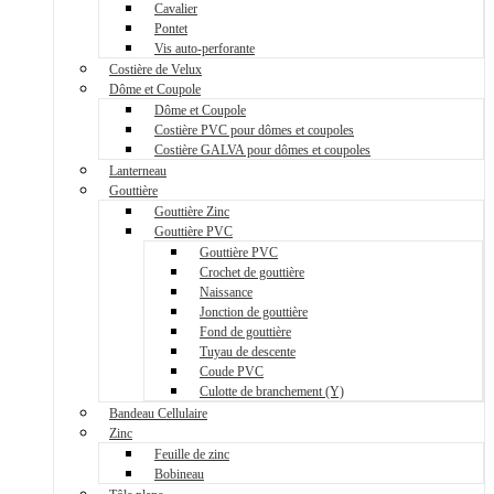
Cavalier
Pontet
Vis auto-perforante
Costière de Velux
Dôme et Coupole
Dôme et Coupole
Costière PVC pour dômes et coupoles
Costière GALVA pour dômes et coupoles
Lanterneau
Gouttière
Gouttière Zinc
Gouttière PVC
Gouttière PVC
Crochet de gouttière
Naissance
Jonction de gouttière
Fond de gouttière
Tuyau de descente
Coude PVC
Culotte de branchement (Y)
Bandeau Cellulaire
Zinc
Feuille de zinc
Bobineau