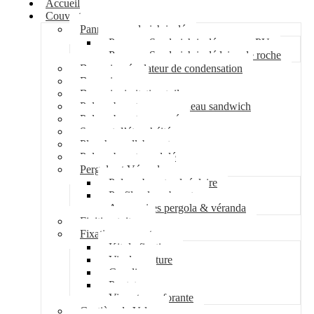
Accueil
Couverture
Panneau sandwich isolé
Panneau Sandwich isolé mousse PU
Panneau Sandwich isolé laine de roche
Bac acier régulateur de condensation
Bac acier sec
Bac acier imitation tuile
Polycarbonate pour panneau sandwich
Polycarbonate nervuré
Support d’étanchéité
Plancher collaborant
Polycarbonate ondulé
Pergola et Véranda
Polycarbonate alvéolaire
Profil polycarbonate
Accessoires pergola & véranda
Finition toiture
Fixation couverture
Kit de fixation
Vis de couture
Cavalier
Pontet
Vis auto-perforante
Costière de Velux