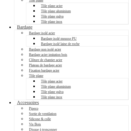
Tôle plane
Tôle plane acier
Tôle plane aluminium
Tôle plane galva
Tôle plane inox
Bardage
Bardage isolé acier
Bardage isolé mousse PU
Bardage isolé laine de roche
Bardage non isolé acier
Bardage acier imitation bois
Clôture de chantier acier
Plateau de bardage acier
Fixation bardage acier
Tôle plane
Tôle plane acier
Tôle plane aluminium
Tôle plane galva
Tôle plane inox
Accessoires
Pipeco
Sortie de ventilation
Silicone & colle
Vis Bois
Disque à tronçonner