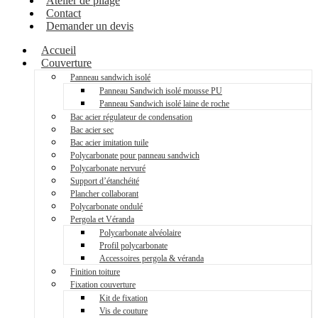
Atelier de pliage
Contact
Demander un devis
Accueil
Couverture
Panneau sandwich isolé
Panneau Sandwich isolé mousse PU
Panneau Sandwich isolé laine de roche
Bac acier régulateur de condensation
Bac acier sec
Bac acier imitation tuile
Polycarbonate pour panneau sandwich
Polycarbonate nervuré
Support d’étanchéité
Plancher collaborant
Polycarbonate ondulé
Pergola et Véranda
Polycarbonate alvéolaire
Profil polycarbonate
Accessoires pergola & véranda
Finition toiture
Fixation couverture
Kit de fixation
Vis de couture