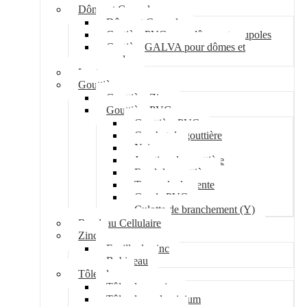
Dôme et Coupole
Dôme et Coupole
Costière PVC pour dômes et coupoles
Costière GALVA pour dômes et
coupoles
Lanterneau
Gouttière
Gouttière Zinc
Gouttière PVC
Gouttière PVC
Crochet de gouttière
Naissance
Jonction de gouttière
Fond de gouttière
Tuyau de descente
Coude PVC
Culotte de branchement (Y)
Bandeau Cellulaire
Zinc
Feuille de zinc
Bobineau
Tôle plane
Tôle plane acier
Tôle plane aluminium