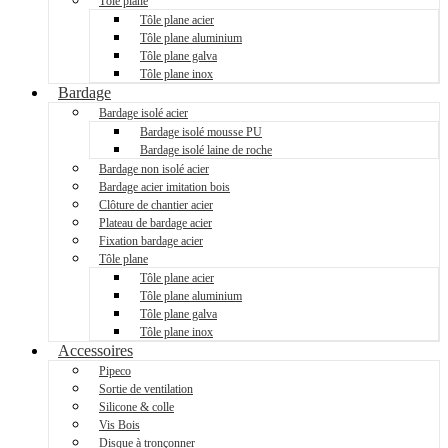
Tôle plane
Tôle plane acier
Tôle plane aluminium
Tôle plane galva
Tôle plane inox
Bardage
Bardage isolé acier
Bardage isolé mousse PU
Bardage isolé laine de roche
Bardage non isolé acier
Bardage acier imitation bois
Clôture de chantier acier
Plateau de bardage acier
Fixation bardage acier
Tôle plane
Tôle plane acier
Tôle plane aluminium
Tôle plane galva
Tôle plane inox
Accessoires
Pipeco
Sortie de ventilation
Silicone & colle
Vis Bois
Disque à tronçonner