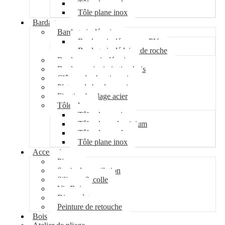
Tôle plane galva
Tôle plane inox
Bardage
Bardage isolé acier
Bardage isolé mousse PU
Bardage isolé laine de roche
Bardage non isolé acier
Bardage acier imitation bois
Clôture de chantier acier
Plateau de bardage acier
Fixation bardage acier
Tôle plane
Tôle plane acier
Tôle plane aluminium
Tôle plane galva
Tôle plane inox
Accessoires
Pipeco
Sortie de ventilation
Silicone & colle
Vis Bois
Disque à tronçonner
Peinture de retouche
Bois