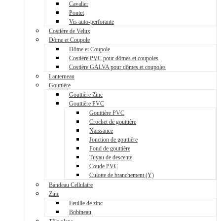
Cavalier
Pontet
Vis auto-perforante
Costière de Velux
Dôme et Coupole
Dôme et Coupole
Costière PVC pour dômes et coupoles
Costière GALVA pour dômes et coupoles
Lanterneau
Gouttière
Gouttière Zinc
Gouttière PVC
Gouttière PVC
Crochet de gouttière
Naissance
Jonction de gouttière
Fond de gouttière
Tuyau de descente
Coude PVC
Culotte de branchement (Y)
Bandeau Cellulaire
Zinc
Feuille de zinc
Bobineau