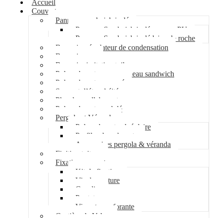
Accueil
Couverture
Panneau sandwich isolé
Panneau Sandwich isolé mousse PU
Panneau Sandwich isolé laine de roche
Bac acier régulateur de condensation
Bac acier sec
Bac acier imitation tuile
Polycarbonate pour panneau sandwich
Polycarbonate nervuré
Support d’étanchéité
Plancher collaborant
Polycarbonate ondulé
Pergola et Véranda
Polycarbonate alvéolaire
Profil polycarbonate
Accessoires pergola & véranda
Finition toiture
Fixation couverture
Kit de fixation
Vis de couture
Cavalier
Pontet
Vis auto-perforante
Costière de Velux