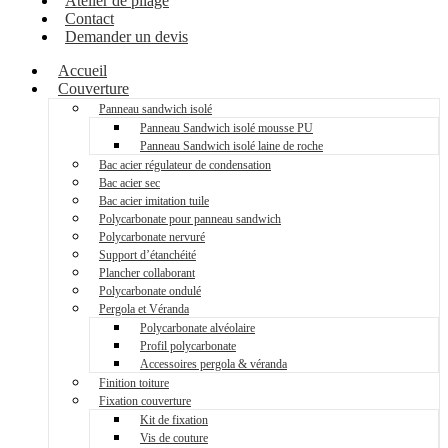
Atelier de pliage
Contact
Demander un devis
Accueil
Couverture
Panneau sandwich isolé
Panneau Sandwich isolé mousse PU
Panneau Sandwich isolé laine de roche
Bac acier régulateur de condensation
Bac acier sec
Bac acier imitation tuile
Polycarbonate pour panneau sandwich
Polycarbonate nervuré
Support d’étanchéité
Plancher collaborant
Polycarbonate ondulé
Pergola et Véranda
Polycarbonate alvéolaire
Profil polycarbonate
Accessoires pergola & véranda
Finition toiture
Fixation couverture
Kit de fixation
Vis de couture