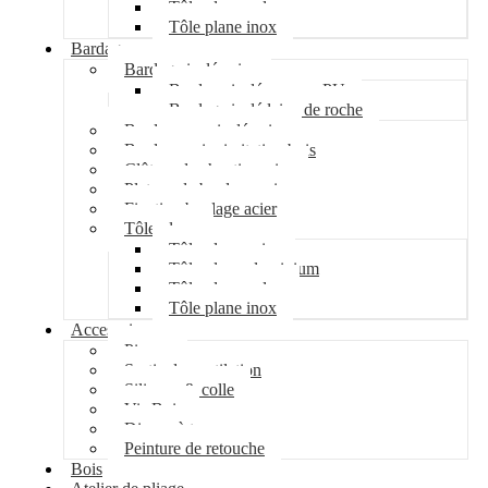
Tôle plane galva
Tôle plane inox
Bardage
Bardage isolé acier
Bardage isolé mousse PU
Bardage isolé laine de roche
Bardage non isolé acier
Bardage acier imitation bois
Clôture de chantier acier
Plateau de bardage acier
Fixation bardage acier
Tôle plane
Tôle plane acier
Tôle plane aluminium
Tôle plane galva
Tôle plane inox
Accessoires
Pipeco
Sortie de ventilation
Silicone & colle
Vis Bois
Disque à tronçonner
Peinture de retouche
Bois