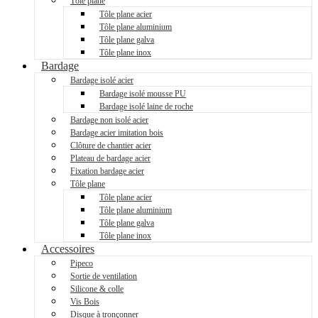
Tôle plane
Tôle plane acier
Tôle plane aluminium
Tôle plane galva
Tôle plane inox
Bardage
Bardage isolé acier
Bardage isolé mousse PU
Bardage isolé laine de roche
Bardage non isolé acier
Bardage acier imitation bois
Clôture de chantier acier
Plateau de bardage acier
Fixation bardage acier
Tôle plane
Tôle plane acier
Tôle plane aluminium
Tôle plane galva
Tôle plane inox
Accessoires
Pipeco
Sortie de ventilation
Silicone & colle
Vis Bois
Disque à tronçonner