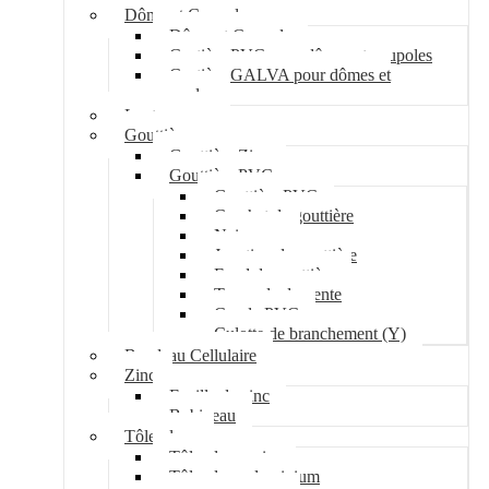
Dôme et Coupole
Dôme et Coupole
Costière PVC pour dômes et coupoles
Costière GALVA pour dômes et
coupoles
Lanterneau
Gouttière
Gouttière Zinc
Gouttière PVC
Gouttière PVC
Crochet de gouttière
Naissance
Jonction de gouttière
Fond de gouttière
Tuyau de descente
Coude PVC
Culotte de branchement (Y)
Bandeau Cellulaire
Zinc
Feuille de zinc
Bobineau
Tôle plane
Tôle plane acier
Tôle plane aluminium