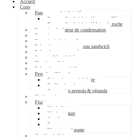
Accueil
Couverture
Panneau sandwich isolé
Panneau Sandwich isolé mousse PU
Panneau Sandwich isolé laine de roche
Bac acier régulateur de condensation
Bac acier sec
Bac acier imitation tuile
Polycarbonate pour panneau sandwich
Polycarbonate nervuré
Support d’étanchéité
Plancher collaborant
Polycarbonate ondulé
Pergola et Véranda
Polycarbonate alvéolaire
Profil polycarbonate
Accessoires pergola & véranda
Finition toiture
Fixation couverture
Kit de fixation
Vis de couture
Cavalier
Pontet
Vis auto-perforante
Costière de Velux