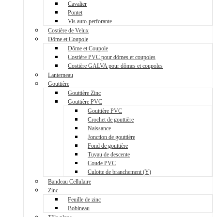
Cavalier
Pontet
Vis auto-perforante
Costière de Velux
Dôme et Coupole
Dôme et Coupole
Costière PVC pour dômes et coupoles
Costière GALVA pour dômes et coupoles
Lanterneau
Gouttière
Gouttière Zinc
Gouttière PVC
Gouttière PVC
Crochet de gouttière
Naissance
Jonction de gouttière
Fond de gouttière
Tuyau de descente
Coude PVC
Culotte de branchement (Y)
Bandeau Cellulaire
Zinc
Feuille de zinc
Bobineau