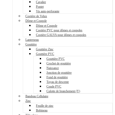
Cavalier
Pontet
Vis auto-perforante
Costière de Velux
Dôme et Coupole
Dôme et Coupole
Costière PVC pour dômes et coupoles
Costière GALVA pour dômes et coupoles
Lanterneau
Gouttière
Gouttière Zinc
Gouttière PVC
Gouttière PVC
Crochet de gouttière
Naissance
Jonction de gouttière
Fond de gouttière
Tuyau de descente
Coude PVC
Culotte de branchement (Y)
Bandeau Cellulaire
Zinc
Feuille de zinc
Bobineau