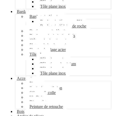
Tôle plane galva
Tôle plane inox
Bardage
Bardage isolé acier
Bardage isolé mousse PU
Bardage isolé laine de roche
Bardage non isolé acier
Bardage acier imitation bois
Clôture de chantier acier
Plateau de bardage acier
Fixation bardage acier
Tôle plane
Tôle plane acier
Tôle plane aluminium
Tôle plane galva
Tôle plane inox
Accessoires
Pipeco
Sortie de ventilation
Silicone & colle
Vis Bois
Disque à tronçonner
Peinture de retouche
Bois