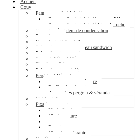
Accueil
Couverture
Panneau sandwich isolé
Panneau Sandwich isolé mousse PU
Panneau Sandwich isolé laine de roche
Bac acier régulateur de condensation
Bac acier sec
Bac acier imitation tuile
Polycarbonate pour panneau sandwich
Polycarbonate nervuré
Support d’étanchéité
Plancher collaborant
Polycarbonate ondulé
Pergola et Véranda
Polycarbonate alvéolaire
Profil polycarbonate
Accessoires pergola & véranda
Finition toiture
Fixation couverture
Kit de fixation
Vis de couture
Cavalier
Pontet
Vis auto-perforante
Costière de Velux