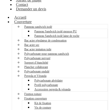
Atelier de pliage
Contact
Demander un devis
Accueil
Couverture
Panneau sandwich isolé
Panneau Sandwich isolé mousse PU
Panneau Sandwich isolé laine de roche
Bac acier régulateur de condensation
Bac acier sec
Bac acier imitation tuile
Polycarbonate pour panneau sandwich
Polycarbonate nervuré
Support d’étanchéité
Plancher collaborant
Polycarbonate ondulé
Pergola et Véranda
Polycarbonate alvéolaire
Profil polycarbonate
Accessoires pergola & véranda
Finition toiture
Fixation couverture
Kit de fixation
Vis de couture