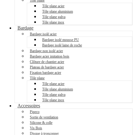
Tôle plane
Tôle plane acier
Tôle plane aluminium
Tôle plane galva
Tôle plane inox
Bardage
Bardage isolé acier
Bardage isolé mousse PU
Bardage isolé laine de roche
Bardage non isolé acier
Bardage acier imitation bois
Clôture de chantier acier
Plateau de bardage acier
Fixation bardage acier
Tôle plane
Tôle plane acier
Tôle plane aluminium
Tôle plane galva
Tôle plane inox
Accessoires
Pipeco
Sortie de ventilation
Silicone & colle
Vis Bois
Disque à tronçonner