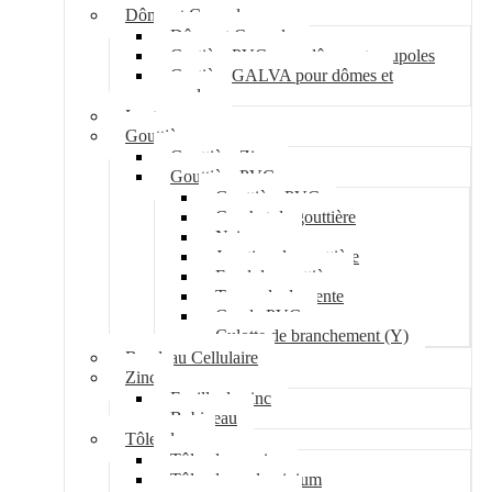
Dôme et Coupole
Dôme et Coupole
Costière PVC pour dômes et coupoles
Costière GALVA pour dômes et
coupoles
Lanterneau
Gouttière
Gouttière Zinc
Gouttière PVC
Gouttière PVC
Crochet de gouttière
Naissance
Jonction de gouttière
Fond de gouttière
Tuyau de descente
Coude PVC
Culotte de branchement (Y)
Bandeau Cellulaire
Zinc
Feuille de zinc
Bobineau
Tôle plane
Tôle plane acier
Tôle plane aluminium