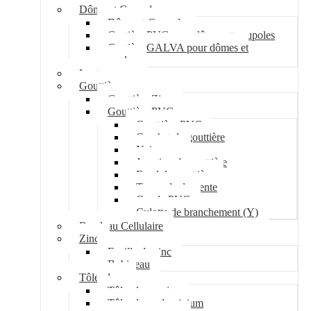
Dôme et Coupole
Dôme et Coupole
Costière PVC pour dômes et coupoles
Costière GALVA pour dômes et
coupoles
Lanterneau
Gouttière
Gouttière Zinc
Gouttière PVC
Gouttière PVC
Crochet de gouttière
Naissance
Jonction de gouttière
Fond de gouttière
Tuyau de descente
Coude PVC
Culotte de branchement (Y)
Bandeau Cellulaire
Zinc
Feuille de zinc
Bobineau
Tôle plane
Tôle plane acier
Tôle plane aluminium