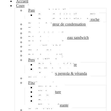
Accueil
Couverture
Panneau sandwich isolé
Panneau Sandwich isolé mousse PU
Panneau Sandwich isolé laine de roche
Bac acier régulateur de condensation
Bac acier sec
Bac acier imitation tuile
Polycarbonate pour panneau sandwich
Polycarbonate nervuré
Support d’étanchéité
Plancher collaborant
Polycarbonate ondulé
Pergola et Véranda
Polycarbonate alvéolaire
Profil polycarbonate
Accessoires pergola & véranda
Finition toiture
Fixation couverture
Kit de fixation
Vis de couture
Cavalier
Pontet
Vis auto-perforante
Costière de Velux