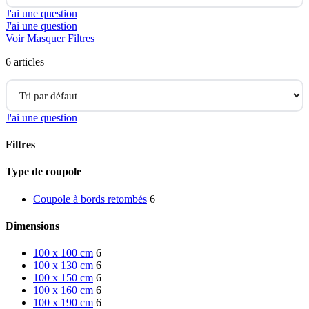
J'ai une question
J'ai une question
Voir
Masquer
Filtres
6 articles
J'ai une question
Filtres
Close
Type de coupole
Filters
Coupole à bords retombés
6
Dimensions
100 x 100 cm
6
100 x 130 cm
6
100 x 150 cm
6
100 x 160 cm
6
100 x 190 cm
6