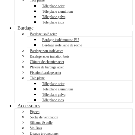
Tôle plane
Tôle plane acier
Tôle plane aluminium
Tôle plane galva
Tôle plane inox
Bardage
Bardage isolé acier
Bardage isolé mousse PU
Bardage isolé laine de roche
Bardage non isolé acier
Bardage acier imitation bois
Clôture de chantier acier
Plateau de bardage acier
Fixation bardage acier
Tôle plane
Tôle plane acier
Tôle plane aluminium
Tôle plane galva
Tôle plane inox
Accessoires
Pipeco
Sortie de ventilation
Silicone & colle
Vis Bois
Disque à tronçonner