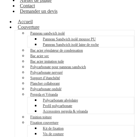
Atelier de pliage
Contact
Demander un devis
Accueil
Couverture
Panneau sandwich isolé
Panneau Sandwich isolé mousse PU
Panneau Sandwich isolé laine de roche
Bac acier régulateur de condensation
Bac acier sec
Bac acier imitation tuile
Polycarbonate pour panneau sandwich
Polycarbonate nervuré
Support d’étanchéité
Plancher collaborant
Polycarbonate ondulé
Pergola et Véranda
Polycarbonate alvéolaire
Profil polycarbonate
Accessoires pergola & véranda
Finition toiture
Fixation couverture
Kit de fixation
Vis de couture