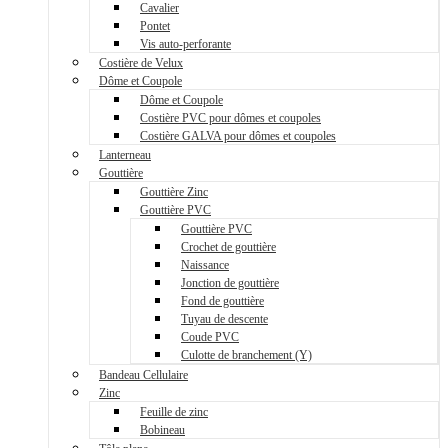
Cavalier
Pontet
Vis auto-perforante
Costière de Velux
Dôme et Coupole
Dôme et Coupole
Costière PVC pour dômes et coupoles
Costière GALVA pour dômes et coupoles
Lanterneau
Gouttière
Gouttière Zinc
Gouttière PVC
Gouttière PVC
Crochet de gouttière
Naissance
Jonction de gouttière
Fond de gouttière
Tuyau de descente
Coude PVC
Culotte de branchement (Y)
Bandeau Cellulaire
Zinc
Feuille de zinc
Bobineau