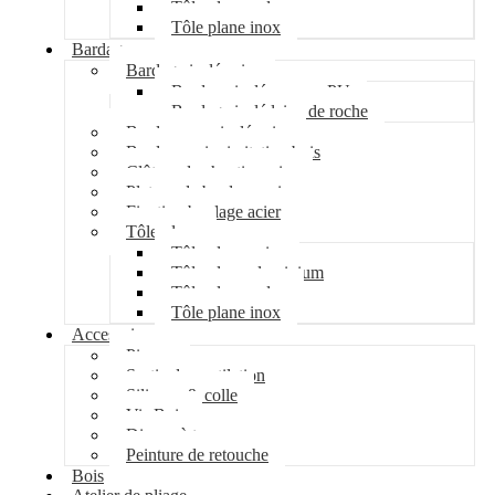
Tôle plane galva
Tôle plane inox
Bardage
Bardage isolé acier
Bardage isolé mousse PU
Bardage isolé laine de roche
Bardage non isolé acier
Bardage acier imitation bois
Clôture de chantier acier
Plateau de bardage acier
Fixation bardage acier
Tôle plane
Tôle plane acier
Tôle plane aluminium
Tôle plane galva
Tôle plane inox
Accessoires
Pipeco
Sortie de ventilation
Silicone & colle
Vis Bois
Disque à tronçonner
Peinture de retouche
Bois