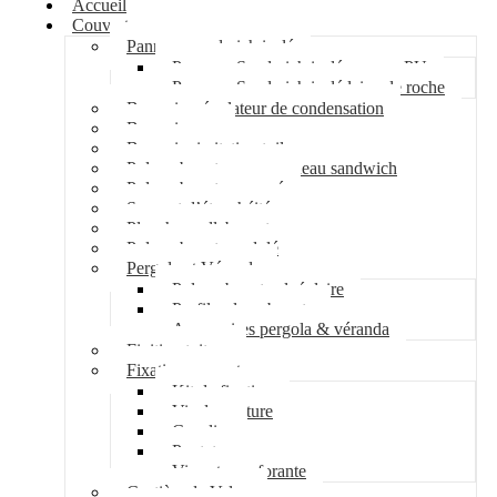
Accueil
Couverture
Panneau sandwich isolé
Panneau Sandwich isolé mousse PU
Panneau Sandwich isolé laine de roche
Bac acier régulateur de condensation
Bac acier sec
Bac acier imitation tuile
Polycarbonate pour panneau sandwich
Polycarbonate nervuré
Support d’étanchéité
Plancher collaborant
Polycarbonate ondulé
Pergola et Véranda
Polycarbonate alvéolaire
Profil polycarbonate
Accessoires pergola & véranda
Finition toiture
Fixation couverture
Kit de fixation
Vis de couture
Cavalier
Pontet
Vis auto-perforante
Costière de Velux