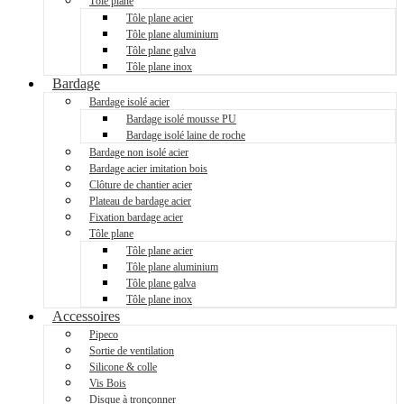
Tôle plane
Tôle plane acier
Tôle plane aluminium
Tôle plane galva
Tôle plane inox
Bardage
Bardage isolé acier
Bardage isolé mousse PU
Bardage isolé laine de roche
Bardage non isolé acier
Bardage acier imitation bois
Clôture de chantier acier
Plateau de bardage acier
Fixation bardage acier
Tôle plane
Tôle plane acier
Tôle plane aluminium
Tôle plane galva
Tôle plane inox
Accessoires
Pipeco
Sortie de ventilation
Silicone & colle
Vis Bois
Disque à tronçonner