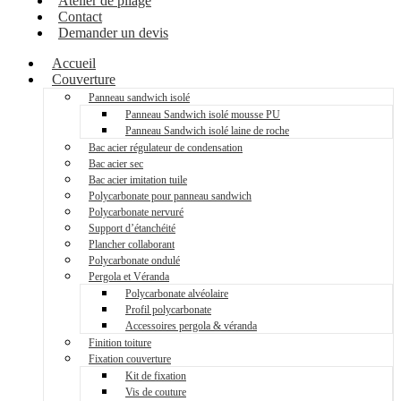
Atelier de pliage
Contact
Demander un devis
Accueil
Couverture
Panneau sandwich isolé
Panneau Sandwich isolé mousse PU
Panneau Sandwich isolé laine de roche
Bac acier régulateur de condensation
Bac acier sec
Bac acier imitation tuile
Polycarbonate pour panneau sandwich
Polycarbonate nervuré
Support d’étanchéité
Plancher collaborant
Polycarbonate ondulé
Pergola et Véranda
Polycarbonate alvéolaire
Profil polycarbonate
Accessoires pergola & véranda
Finition toiture
Fixation couverture
Kit de fixation
Vis de couture