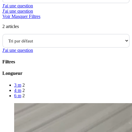
J'ai une question
J'ai une question
Voir
Masquer
Filtres
2 articles
J'ai une question
Filtres
Close
Longueur
Filters
3 m
2
4 m
2
6 m
2