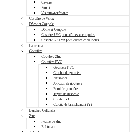
Cavalier
Pontet
Vis auto-perforante
Costière de Velux
Dôme et Coupole
Dôme et Coupole
Costière PVC pour dômes et coupoles
Costière GALVA pour dômes et coupoles
Lanterneau
Gouttière
Gouttière Zinc
Gouttière PVC
Gouttière PVC
Crochet de gouttière
Naissance
Jonction de gouttière
Fond de gouttière
Tuyau de descente
Coude PVC
Culotte de branchement (Y)
Bandeau Cellulaire
Zinc
Feuille de zinc
Bobineau