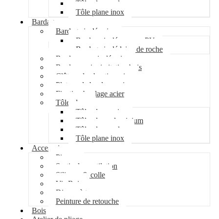
Tôle plane galva
Tôle plane inox
Bardage
Bardage isolé acier
Bardage isolé mousse PU
Bardage isolé laine de roche
Bardage non isolé acier
Bardage acier imitation bois
Clôture de chantier acier
Plateau de bardage acier
Fixation bardage acier
Tôle plane
Tôle plane acier
Tôle plane aluminium
Tôle plane galva
Tôle plane inox
Accessoires
Pipeco
Sortie de ventilation
Silicone & colle
Vis Bois
Disque à tronçonner
Peinture de retouche
Bois