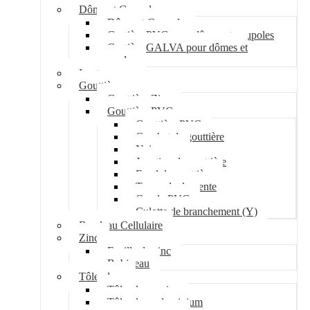
Dôme et Coupole
Dôme et Coupole
Costière PVC pour dômes et coupoles
Costière GALVA pour dômes et
coupoles
Lanterneau
Gouttière
Gouttière Zinc
Gouttière PVC
Gouttière PVC
Crochet de gouttière
Naissance
Jonction de gouttière
Fond de gouttière
Tuyau de descente
Coude PVC
Culotte de branchement (Y)
Bandeau Cellulaire
Zinc
Feuille de zinc
Bobineau
Tôle plane
Tôle plane acier
Tôle plane aluminium