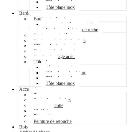
Tôle plane galva
Tôle plane inox
Bardage
Bardage isolé acier
Bardage isolé mousse PU
Bardage isolé laine de roche
Bardage non isolé acier
Bardage acier imitation bois
Clôture de chantier acier
Plateau de bardage acier
Fixation bardage acier
Tôle plane
Tôle plane acier
Tôle plane aluminium
Tôle plane galva
Tôle plane inox
Accessoires
Pipeco
Sortie de ventilation
Silicone & colle
Vis Bois
Disque à tronçonner
Peinture de retouche
Bois