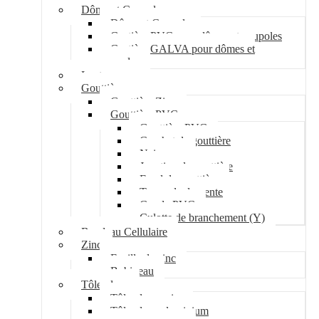
Dôme et Coupole
Dôme et Coupole
Costière PVC pour dômes et coupoles
Costière GALVA pour dômes et
coupoles
Lanterneau
Gouttière
Gouttière Zinc
Gouttière PVC
Gouttière PVC
Crochet de gouttière
Naissance
Jonction de gouttière
Fond de gouttière
Tuyau de descente
Coude PVC
Culotte de branchement (Y)
Bandeau Cellulaire
Zinc
Feuille de zinc
Bobineau
Tôle plane
Tôle plane acier
Tôle plane aluminium