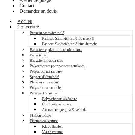
Atelier de pliage
Contact
Demander un devis
Accueil
Couverture
Panneau sandwich isolé
Panneau Sandwich isolé mousse PU
Panneau Sandwich isolé laine de roche
Bac acier régulateur de condensation
Bac acier sec
Bac acier imitation tuile
Polycarbonate pour panneau sandwich
Polycarbonate nervuré
Support d’étanchéité
Plancher collaborant
Polycarbonate ondulé
Pergola et Véranda
Polycarbonate alvéolaire
Profil polycarbonate
Accessoires pergola & véranda
Finition toiture
Fixation couverture
Kit de fixation
Vis de couture