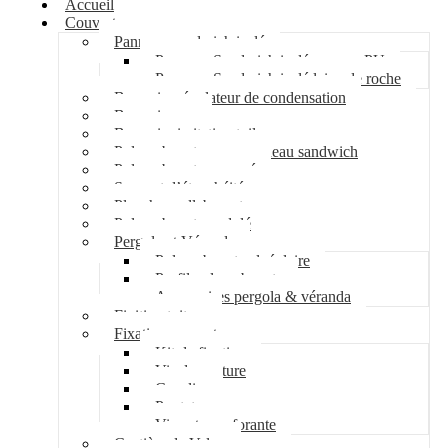
Accueil
Couverture
Panneau sandwich isolé
Panneau Sandwich isolé mousse PU
Panneau Sandwich isolé laine de roche
Bac acier régulateur de condensation
Bac acier sec
Bac acier imitation tuile
Polycarbonate pour panneau sandwich
Polycarbonate nervuré
Support d’étanchéité
Plancher collaborant
Polycarbonate ondulé
Pergola et Véranda
Polycarbonate alvéolaire
Profil polycarbonate
Accessoires pergola & véranda
Finition toiture
Fixation couverture
Kit de fixation
Vis de couture
Cavalier
Pontet
Vis auto-perforante
Costière de Velux