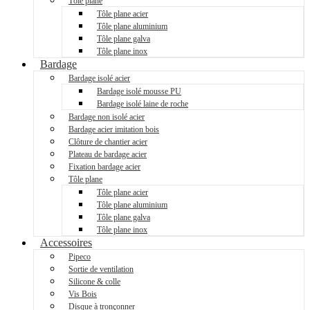
Tôle plane
Tôle plane acier
Tôle plane aluminium
Tôle plane galva
Tôle plane inox
Bardage
Bardage isolé acier
Bardage isolé mousse PU
Bardage isolé laine de roche
Bardage non isolé acier
Bardage acier imitation bois
Clôture de chantier acier
Plateau de bardage acier
Fixation bardage acier
Tôle plane
Tôle plane acier
Tôle plane aluminium
Tôle plane galva
Tôle plane inox
Accessoires
Pipeco
Sortie de ventilation
Silicone & colle
Vis Bois
Disque à tronçonner