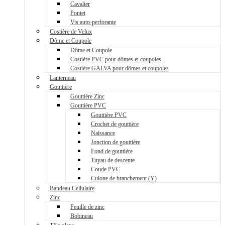
Cavalier
Pontet
Vis auto-perforante
Costière de Velux
Dôme et Coupole
Dôme et Coupole
Costière PVC pour dômes et coupoles
Costière GALVA pour dômes et coupoles
Lanterneau
Gouttière
Gouttière Zinc
Gouttière PVC
Gouttière PVC
Crochet de gouttière
Naissance
Jonction de gouttière
Fond de gouttière
Tuyau de descente
Coude PVC
Culotte de branchement (Y)
Bandeau Cellulaire
Zinc
Feuille de zinc
Bobineau