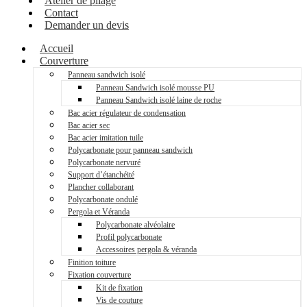
Atelier de pliage
Contact
Demander un devis
Accueil
Couverture
Panneau sandwich isolé
Panneau Sandwich isolé mousse PU
Panneau Sandwich isolé laine de roche
Bac acier régulateur de condensation
Bac acier sec
Bac acier imitation tuile
Polycarbonate pour panneau sandwich
Polycarbonate nervuré
Support d’étanchéité
Plancher collaborant
Polycarbonate ondulé
Pergola et Véranda
Polycarbonate alvéolaire
Profil polycarbonate
Accessoires pergola & véranda
Finition toiture
Fixation couverture
Kit de fixation
Vis de couture