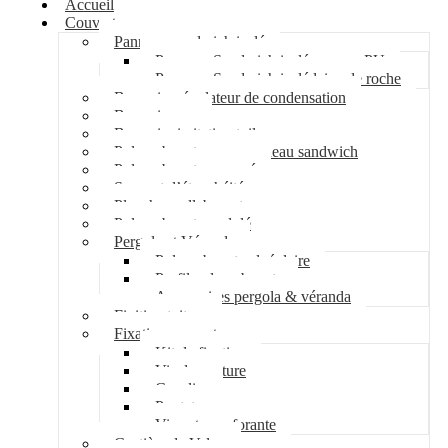
Accueil
Couverture
Panneau sandwich isolé
Panneau Sandwich isolé mousse PU
Panneau Sandwich isolé laine de roche
Bac acier régulateur de condensation
Bac acier sec
Bac acier imitation tuile
Polycarbonate pour panneau sandwich
Polycarbonate nervuré
Support d’étanchéité
Plancher collaborant
Polycarbonate ondulé
Pergola et Véranda
Polycarbonate alvéolaire
Profil polycarbonate
Accessoires pergola & véranda
Finition toiture
Fixation couverture
Kit de fixation
Vis de couture
Cavalier
Pontet
Vis auto-perforante
Costière de Velux