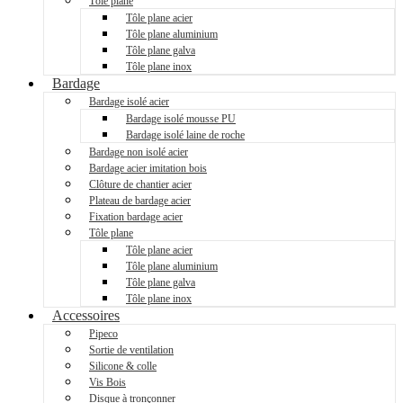
Tôle plane
Tôle plane acier
Tôle plane aluminium
Tôle plane galva
Tôle plane inox
Bardage
Bardage isolé acier
Bardage isolé mousse PU
Bardage isolé laine de roche
Bardage non isolé acier
Bardage acier imitation bois
Clôture de chantier acier
Plateau de bardage acier
Fixation bardage acier
Tôle plane
Tôle plane acier
Tôle plane aluminium
Tôle plane galva
Tôle plane inox
Accessoires
Pipeco
Sortie de ventilation
Silicone & colle
Vis Bois
Disque à tronçonner