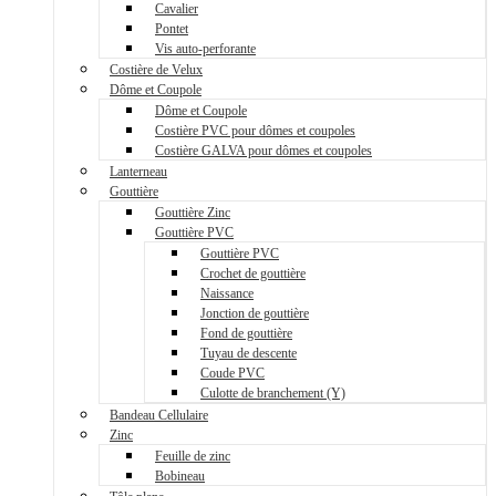
Cavalier
Pontet
Vis auto-perforante
Costière de Velux
Dôme et Coupole
Dôme et Coupole
Costière PVC pour dômes et coupoles
Costière GALVA pour dômes et coupoles
Lanterneau
Gouttière
Gouttière Zinc
Gouttière PVC
Gouttière PVC
Crochet de gouttière
Naissance
Jonction de gouttière
Fond de gouttière
Tuyau de descente
Coude PVC
Culotte de branchement (Y)
Bandeau Cellulaire
Zinc
Feuille de zinc
Bobineau