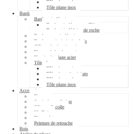
Tôle plane galva
Tôle plane inox
Bardage
Bardage isolé acier
Bardage isolé mousse PU
Bardage isolé laine de roche
Bardage non isolé acier
Bardage acier imitation bois
Clôture de chantier acier
Plateau de bardage acier
Fixation bardage acier
Tôle plane
Tôle plane acier
Tôle plane aluminium
Tôle plane galva
Tôle plane inox
Accessoires
Pipeco
Sortie de ventilation
Silicone & colle
Vis Bois
Disque à tronçonner
Peinture de retouche
Bois