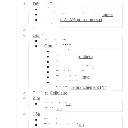
Dôme et Coupole
Dôme et Coupole
Costière PVC pour dômes et coupoles
Costière GALVA pour dômes et
coupoles
Lanterneau
Gouttière
Gouttière Zinc
Gouttière PVC
Gouttière PVC
Crochet de gouttière
Naissance
Jonction de gouttière
Fond de gouttière
Tuyau de descente
Coude PVC
Culotte de branchement (Y)
Bandeau Cellulaire
Zinc
Feuille de zinc
Bobineau
Tôle plane
Tôle plane acier
Tôle plane aluminium