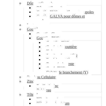
Dôme et Coupole
Dôme et Coupole
Costière PVC pour dômes et coupoles
Costière GALVA pour dômes et
coupoles
Lanterneau
Gouttière
Gouttière Zinc
Gouttière PVC
Gouttière PVC
Crochet de gouttière
Naissance
Jonction de gouttière
Fond de gouttière
Tuyau de descente
Coude PVC
Culotte de branchement (Y)
Bandeau Cellulaire
Zinc
Feuille de zinc
Bobineau
Tôle plane
Tôle plane acier
Tôle plane aluminium