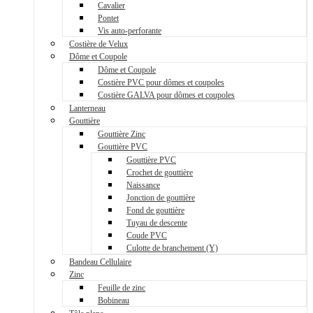
Cavalier
Pontet
Vis auto-perforante
Costière de Velux
Dôme et Coupole
Dôme et Coupole
Costière PVC pour dômes et coupoles
Costière GALVA pour dômes et coupoles
Lanterneau
Gouttière
Gouttière Zinc
Gouttière PVC
Gouttière PVC
Crochet de gouttière
Naissance
Jonction de gouttière
Fond de gouttière
Tuyau de descente
Coude PVC
Culotte de branchement (Y)
Bandeau Cellulaire
Zinc
Feuille de zinc
Bobineau