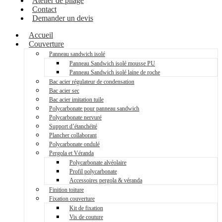
Atelier de pliage
Contact
Demander un devis
Accueil
Couverture
Panneau sandwich isolé
Panneau Sandwich isolé mousse PU
Panneau Sandwich isolé laine de roche
Bac acier régulateur de condensation
Bac acier sec
Bac acier imitation tuile
Polycarbonate pour panneau sandwich
Polycarbonate nervuré
Support d’étanchéité
Plancher collaborant
Polycarbonate ondulé
Pergola et Véranda
Polycarbonate alvéolaire
Profil polycarbonate
Accessoires pergola & véranda
Finition toiture
Fixation couverture
Kit de fixation
Vis de couture