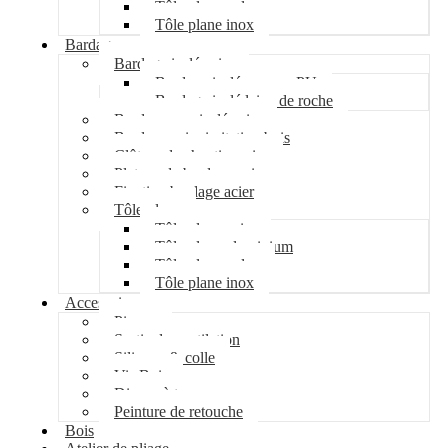
Tôle plane galva
Tôle plane inox
Bardage
Bardage isolé acier
Bardage isolé mousse PU
Bardage isolé laine de roche
Bardage non isolé acier
Bardage acier imitation bois
Clôture de chantier acier
Plateau de bardage acier
Fixation bardage acier
Tôle plane
Tôle plane acier
Tôle plane aluminium
Tôle plane galva
Tôle plane inox
Accessoires
Pipeco
Sortie de ventilation
Silicone & colle
Vis Bois
Disque à tronçonner
Peinture de retouche
Bois