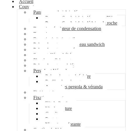
Accueil
Couverture
Panneau sandwich isolé
Panneau Sandwich isolé mousse PU
Panneau Sandwich isolé laine de roche
Bac acier régulateur de condensation
Bac acier sec
Bac acier imitation tuile
Polycarbonate pour panneau sandwich
Polycarbonate nervuré
Support d’étanchéité
Plancher collaborant
Polycarbonate ondulé
Pergola et Véranda
Polycarbonate alvéolaire
Profil polycarbonate
Accessoires pergola & véranda
Finition toiture
Fixation couverture
Kit de fixation
Vis de couture
Cavalier
Pontet
Vis auto-perforante
Costière de Velux