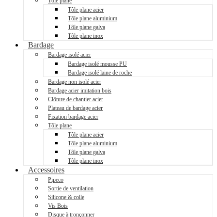
Tôle plane
Tôle plane acier
Tôle plane aluminium
Tôle plane galva
Tôle plane inox
Bardage
Bardage isolé acier
Bardage isolé mousse PU
Bardage isolé laine de roche
Bardage non isolé acier
Bardage acier imitation bois
Clôture de chantier acier
Plateau de bardage acier
Fixation bardage acier
Tôle plane
Tôle plane acier
Tôle plane aluminium
Tôle plane galva
Tôle plane inox
Accessoires
Pipeco
Sortie de ventilation
Silicone & colle
Vis Bois
Disque à tronçonner