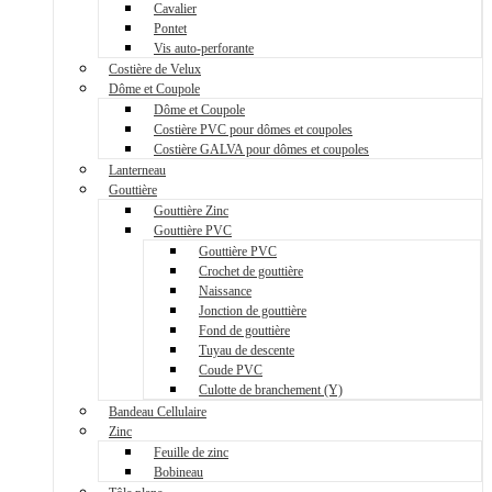
Cavalier
Pontet
Vis auto-perforante
Costière de Velux
Dôme et Coupole
Dôme et Coupole
Costière PVC pour dômes et coupoles
Costière GALVA pour dômes et coupoles
Lanterneau
Gouttière
Gouttière Zinc
Gouttière PVC
Gouttière PVC
Crochet de gouttière
Naissance
Jonction de gouttière
Fond de gouttière
Tuyau de descente
Coude PVC
Culotte de branchement (Y)
Bandeau Cellulaire
Zinc
Feuille de zinc
Bobineau