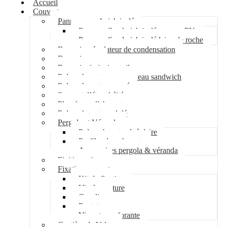
Accueil
Couverture
Panneau sandwich isolé
Panneau Sandwich isolé mousse PU
Panneau Sandwich isolé laine de roche
Bac acier régulateur de condensation
Bac acier sec
Bac acier imitation tuile
Polycarbonate pour panneau sandwich
Polycarbonate nervuré
Support d’étanchéité
Plancher collaborant
Polycarbonate ondulé
Pergola et Véranda
Polycarbonate alvéolaire
Profil polycarbonate
Accessoires pergola & véranda
Finition toiture
Fixation couverture
Kit de fixation
Vis de couture
Cavalier
Pontet
Vis auto-perforante
Costière de Velux