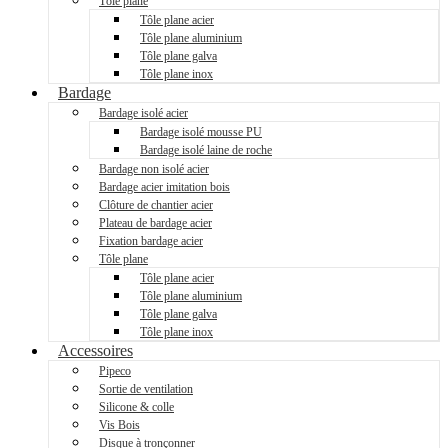
Tôle plane
Tôle plane acier
Tôle plane aluminium
Tôle plane galva
Tôle plane inox
Bardage
Bardage isolé acier
Bardage isolé mousse PU
Bardage isolé laine de roche
Bardage non isolé acier
Bardage acier imitation bois
Clôture de chantier acier
Plateau de bardage acier
Fixation bardage acier
Tôle plane
Tôle plane acier
Tôle plane aluminium
Tôle plane galva
Tôle plane inox
Accessoires
Pipeco
Sortie de ventilation
Silicone & colle
Vis Bois
Disque à tronçonner