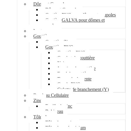
Dôme et Coupole
Dôme et Coupole
Costière PVC pour dômes et coupoles
Costière GALVA pour dômes et
coupoles
Lanterneau
Gouttière
Gouttière Zinc
Gouttière PVC
Gouttière PVC
Crochet de gouttière
Naissance
Jonction de gouttière
Fond de gouttière
Tuyau de descente
Coude PVC
Culotte de branchement (Y)
Bandeau Cellulaire
Zinc
Feuille de zinc
Bobineau
Tôle plane
Tôle plane acier
Tôle plane aluminium