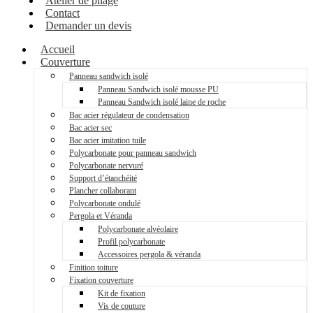
Atelier de pliage
Contact
Demander un devis
Accueil
Couverture
Panneau sandwich isolé
Panneau Sandwich isolé mousse PU
Panneau Sandwich isolé laine de roche
Bac acier régulateur de condensation
Bac acier sec
Bac acier imitation tuile
Polycarbonate pour panneau sandwich
Polycarbonate nervuré
Support d’étanchéité
Plancher collaborant
Polycarbonate ondulé
Pergola et Véranda
Polycarbonate alvéolaire
Profil polycarbonate
Accessoires pergola & véranda
Finition toiture
Fixation couverture
Kit de fixation
Vis de couture