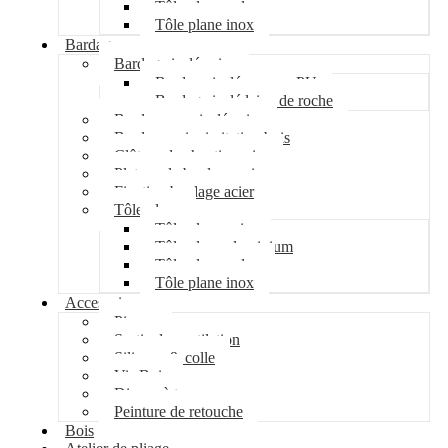
Tôle plane galva
Tôle plane inox
Bardage
Bardage isolé acier
Bardage isolé mousse PU
Bardage isolé laine de roche
Bardage non isolé acier
Bardage acier imitation bois
Clôture de chantier acier
Plateau de bardage acier
Fixation bardage acier
Tôle plane
Tôle plane acier
Tôle plane aluminium
Tôle plane galva
Tôle plane inox
Accessoires
Pipeco
Sortie de ventilation
Silicone & colle
Vis Bois
Disque à tronçonner
Peinture de retouche
Bois