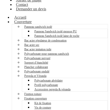
Atelier de pliage
Contact
Demander un devis
Accueil
Couverture
Panneau sandwich isolé
Panneau Sandwich isolé mousse PU
Panneau Sandwich isolé laine de roche
Bac acier régulateur de condensation
Bac acier sec
Bac acier imitation tuile
Polycarbonate pour panneau sandwich
Polycarbonate nervuré
Support d’étanchéité
Plancher collaborant
Polycarbonate ondulé
Pergola et Véranda
Polycarbonate alvéolaire
Profil polycarbonate
Accessoires pergola & véranda
Finition toiture
Fixation couverture
Kit de fixation
Vis de couture