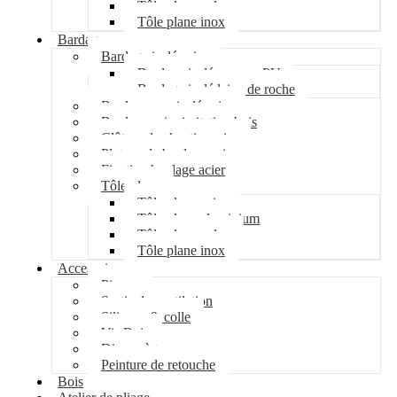
Tôle plane galva
Tôle plane inox
Bardage
Bardage isolé acier
Bardage isolé mousse PU
Bardage isolé laine de roche
Bardage non isolé acier
Bardage acier imitation bois
Clôture de chantier acier
Plateau de bardage acier
Fixation bardage acier
Tôle plane
Tôle plane acier
Tôle plane aluminium
Tôle plane galva
Tôle plane inox
Accessoires
Pipeco
Sortie de ventilation
Silicone & colle
Vis Bois
Disque à tronçonner
Peinture de retouche
Bois