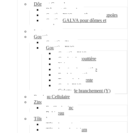
Dôme et Coupole
Dôme et Coupole
Costière PVC pour dômes et coupoles
Costière GALVA pour dômes et
coupoles
Lanterneau
Gouttière
Gouttière Zinc
Gouttière PVC
Gouttière PVC
Crochet de gouttière
Naissance
Jonction de gouttière
Fond de gouttière
Tuyau de descente
Coude PVC
Culotte de branchement (Y)
Bandeau Cellulaire
Zinc
Feuille de zinc
Bobineau
Tôle plane
Tôle plane acier
Tôle plane aluminium