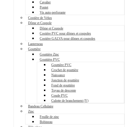
Cavalier
Pontet
Vis auto-perforante
Costière de Velux
Dôme et Coupole
Dôme et Coupole
Costière PVC pour dômes et coupoles
Costière GALVA pour dômes et coupoles
Lanterneau
Gouttière
Gouttière Zinc
Gouttière PVC
Gouttière PVC
Crochet de gouttière
Naissance
Jonction de gouttière
Fond de gouttière
Tuyau de descente
Coude PVC
Culotte de branchement (Y)
Bandeau Cellulaire
Zinc
Feuille de zinc
Bobineau