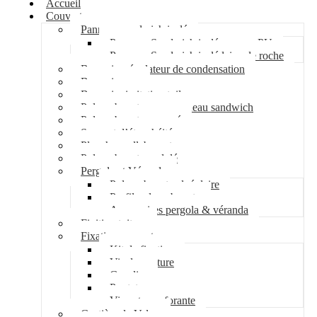
Accueil
Couverture
Panneau sandwich isolé
Panneau Sandwich isolé mousse PU
Panneau Sandwich isolé laine de roche
Bac acier régulateur de condensation
Bac acier sec
Bac acier imitation tuile
Polycarbonate pour panneau sandwich
Polycarbonate nervuré
Support d’étanchéité
Plancher collaborant
Polycarbonate ondulé
Pergola et Véranda
Polycarbonate alvéolaire
Profil polycarbonate
Accessoires pergola & véranda
Finition toiture
Fixation couverture
Kit de fixation
Vis de couture
Cavalier
Pontet
Vis auto-perforante
Costière de Velux