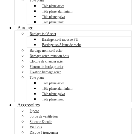
Tôle plane
Tôle plane acier
Tôle plane aluminium
Tôle plane galva
Tôle plane inox
Bardage
Bardage isolé acier
Bardage isolé mousse PU
Bardage isolé laine de roche
Bardage non isolé acier
Bardage acier imitation bois
Clôture de chantier acier
Plateau de bardage acier
Fixation bardage acier
Tôle plane
Tôle plane acier
Tôle plane aluminium
Tôle plane galva
Tôle plane inox
Accessoires
Pipeco
Sortie de ventilation
Silicone & colle
Vis Bois
Disque à tronçonner