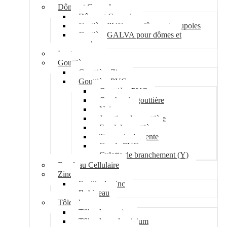
Dôme et Coupole
Dôme et Coupole
Costière PVC pour dômes et coupoles
Costière GALVA pour dômes et
coupoles
Lanterneau
Gouttière
Gouttière Zinc
Gouttière PVC
Gouttière PVC
Crochet de gouttière
Naissance
Jonction de gouttière
Fond de gouttière
Tuyau de descente
Coude PVC
Culotte de branchement (Y)
Bandeau Cellulaire
Zinc
Feuille de zinc
Bobineau
Tôle plane
Tôle plane acier
Tôle plane aluminium