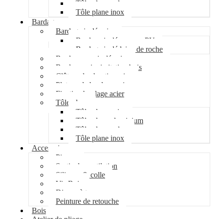
Tôle plane galva
Tôle plane inox
Bardage
Bardage isolé acier
Bardage isolé mousse PU
Bardage isolé laine de roche
Bardage non isolé acier
Bardage acier imitation bois
Clôture de chantier acier
Plateau de bardage acier
Fixation bardage acier
Tôle plane
Tôle plane acier
Tôle plane aluminium
Tôle plane galva
Tôle plane inox
Accessoires
Pipeco
Sortie de ventilation
Silicone & colle
Vis Bois
Disque à tronçonner
Peinture de retouche
Bois