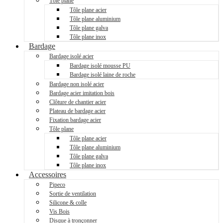
Tôle plane
Tôle plane acier
Tôle plane aluminium
Tôle plane galva
Tôle plane inox
Bardage
Bardage isolé acier
Bardage isolé mousse PU
Bardage isolé laine de roche
Bardage non isolé acier
Bardage acier imitation bois
Clôture de chantier acier
Plateau de bardage acier
Fixation bardage acier
Tôle plane
Tôle plane acier
Tôle plane aluminium
Tôle plane galva
Tôle plane inox
Accessoires
Pipeco
Sortie de ventilation
Silicone & colle
Vis Bois
Disque à tronçonner