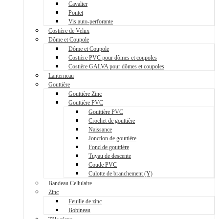
Cavalier
Pontet
Vis auto-perforante
Costière de Velux
Dôme et Coupole
Dôme et Coupole
Costière PVC pour dômes et coupoles
Costière GALVA pour dômes et coupoles
Lanterneau
Gouttière
Gouttière Zinc
Gouttière PVC
Gouttière PVC
Crochet de gouttière
Naissance
Jonction de gouttière
Fond de gouttière
Tuyau de descente
Coude PVC
Culotte de branchement (Y)
Bandeau Cellulaire
Zinc
Feuille de zinc
Bobineau