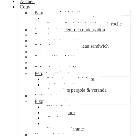
Accueil
Couverture
Panneau sandwich isolé
Panneau Sandwich isolé mousse PU
Panneau Sandwich isolé laine de roche
Bac acier régulateur de condensation
Bac acier sec
Bac acier imitation tuile
Polycarbonate pour panneau sandwich
Polycarbonate nervuré
Support d’étanchéité
Plancher collaborant
Polycarbonate ondulé
Pergola et Véranda
Polycarbonate alvéolaire
Profil polycarbonate
Accessoires pergola & véranda
Finition toiture
Fixation couverture
Kit de fixation
Vis de couture
Cavalier
Pontet
Vis auto-perforante
Costière de Velux