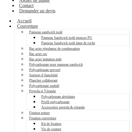
Atelier de pliage
Contact
Demander un devis
Accueil
Couverture
Panneau sandwich isolé
Panneau Sandwich isolé mousse PU
Panneau Sandwich isolé laine de roche
Bac acier régulateur de condensation
Bac acier sec
Bac acier imitation tuile
Polycarbonate pour panneau sandwich
Polycarbonate nervuré
Support d’étanchéité
Plancher collaborant
Polycarbonate ondulé
Pergola et Véranda
Polycarbonate alvéolaire
Profil polycarbonate
Accessoires pergola & véranda
Finition toiture
Fixation couverture
Kit de fixation
Vis de couture