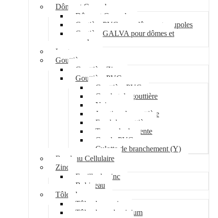
Dôme et Coupole
Dôme et Coupole
Costière PVC pour dômes et coupoles
Costière GALVA pour dômes et
coupoles
Lanterneau
Gouttière
Gouttière Zinc
Gouttière PVC
Gouttière PVC
Crochet de gouttière
Naissance
Jonction de gouttière
Fond de gouttière
Tuyau de descente
Coude PVC
Culotte de branchement (Y)
Bandeau Cellulaire
Zinc
Feuille de zinc
Bobineau
Tôle plane
Tôle plane acier
Tôle plane aluminium