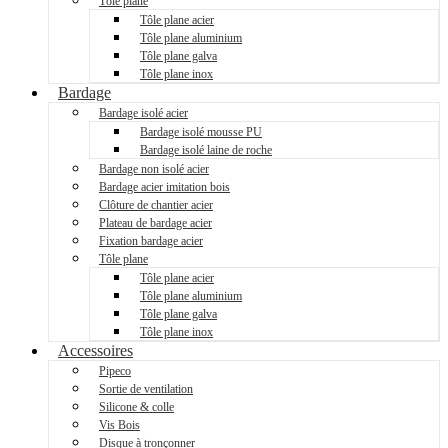
Tôle plane
Tôle plane acier
Tôle plane aluminium
Tôle plane galva
Tôle plane inox
Bardage
Bardage isolé acier
Bardage isolé mousse PU
Bardage isolé laine de roche
Bardage non isolé acier
Bardage acier imitation bois
Clôture de chantier acier
Plateau de bardage acier
Fixation bardage acier
Tôle plane
Tôle plane acier
Tôle plane aluminium
Tôle plane galva
Tôle plane inox
Accessoires
Pipeco
Sortie de ventilation
Silicone & colle
Vis Bois
Disque à tronçonner