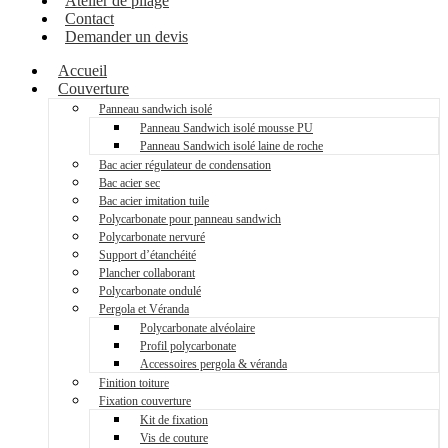
Atelier de pliage
Contact
Demander un devis
Accueil
Couverture
Panneau sandwich isolé
Panneau Sandwich isolé mousse PU
Panneau Sandwich isolé laine de roche
Bac acier régulateur de condensation
Bac acier sec
Bac acier imitation tuile
Polycarbonate pour panneau sandwich
Polycarbonate nervuré
Support d’étanchéité
Plancher collaborant
Polycarbonate ondulé
Pergola et Véranda
Polycarbonate alvéolaire
Profil polycarbonate
Accessoires pergola & véranda
Finition toiture
Fixation couverture
Kit de fixation
Vis de couture