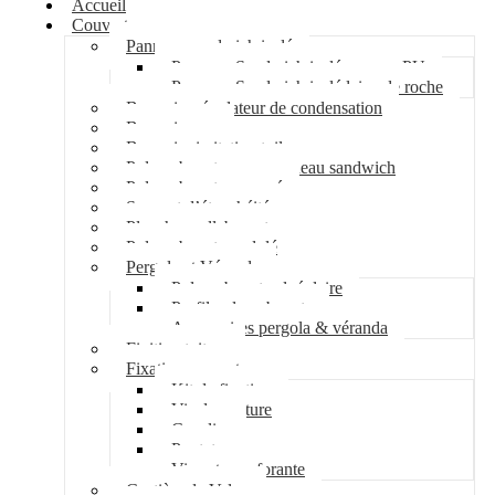
Accueil
Couverture
Panneau sandwich isolé
Panneau Sandwich isolé mousse PU
Panneau Sandwich isolé laine de roche
Bac acier régulateur de condensation
Bac acier sec
Bac acier imitation tuile
Polycarbonate pour panneau sandwich
Polycarbonate nervuré
Support d’étanchéité
Plancher collaborant
Polycarbonate ondulé
Pergola et Véranda
Polycarbonate alvéolaire
Profil polycarbonate
Accessoires pergola & véranda
Finition toiture
Fixation couverture
Kit de fixation
Vis de couture
Cavalier
Pontet
Vis auto-perforante
Costière de Velux