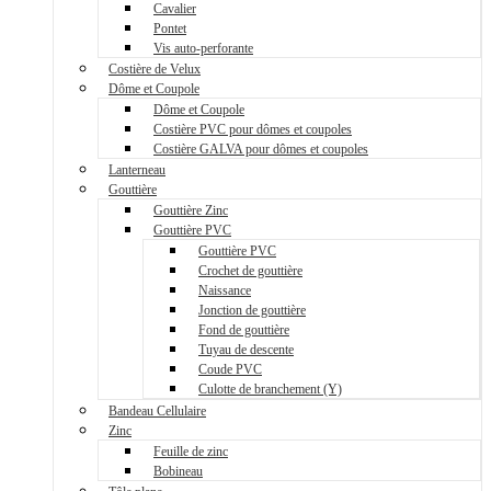
Cavalier
Pontet
Vis auto-perforante
Costière de Velux
Dôme et Coupole
Dôme et Coupole
Costière PVC pour dômes et coupoles
Costière GALVA pour dômes et coupoles
Lanterneau
Gouttière
Gouttière Zinc
Gouttière PVC
Gouttière PVC
Crochet de gouttière
Naissance
Jonction de gouttière
Fond de gouttière
Tuyau de descente
Coude PVC
Culotte de branchement (Y)
Bandeau Cellulaire
Zinc
Feuille de zinc
Bobineau