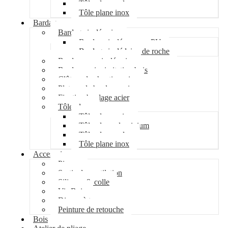
Tôle plane galva
Tôle plane inox
Bardage
Bardage isolé acier
Bardage isolé mousse PU
Bardage isolé laine de roche
Bardage non isolé acier
Bardage acier imitation bois
Clôture de chantier acier
Plateau de bardage acier
Fixation bardage acier
Tôle plane
Tôle plane acier
Tôle plane aluminium
Tôle plane galva
Tôle plane inox
Accessoires
Pipeco
Sortie de ventilation
Silicone & colle
Vis Bois
Disque à tronçonner
Peinture de retouche
Bois