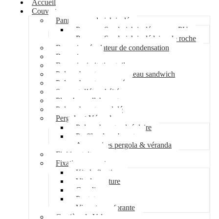
Accueil
Couverture
Panneau sandwich isolé
Panneau Sandwich isolé mousse PU
Panneau Sandwich isolé laine de roche
Bac acier régulateur de condensation
Bac acier sec
Bac acier imitation tuile
Polycarbonate pour panneau sandwich
Polycarbonate nervuré
Support d’étanchéité
Plancher collaborant
Polycarbonate ondulé
Pergola et Véranda
Polycarbonate alvéolaire
Profil polycarbonate
Accessoires pergola & véranda
Finition toiture
Fixation couverture
Kit de fixation
Vis de couture
Cavalier
Pontet
Vis auto-perforante
Costière de Velux