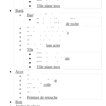
Tôle plane galva
Tôle plane inox
Bardage
Bardage isolé acier
Bardage isolé mousse PU
Bardage isolé laine de roche
Bardage non isolé acier
Bardage acier imitation bois
Clôture de chantier acier
Plateau de bardage acier
Fixation bardage acier
Tôle plane
Tôle plane acier
Tôle plane aluminium
Tôle plane galva
Tôle plane inox
Accessoires
Pipeco
Sortie de ventilation
Silicone & colle
Vis Bois
Disque à tronçonner
Peinture de retouche
Bois