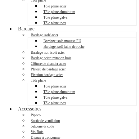
Tôle plane
Tôle plane acier
Tôle plane aluminium
Tôle plane galva
Tôle plane inox
Bardage
Bardage isolé acier
Bardage isolé mousse PU
Bardage isolé laine de roche
Bardage non isolé acier
Bardage acier imitation bois
Clôture de chantier acier
Plateau de bardage acier
Fixation bardage acier
Tôle plane
Tôle plane acier
Tôle plane aluminium
Tôle plane galva
Tôle plane inox
Accessoires
Pipeco
Sortie de ventilation
Silicone & colle
Vis Bois
Disque à tronçonner