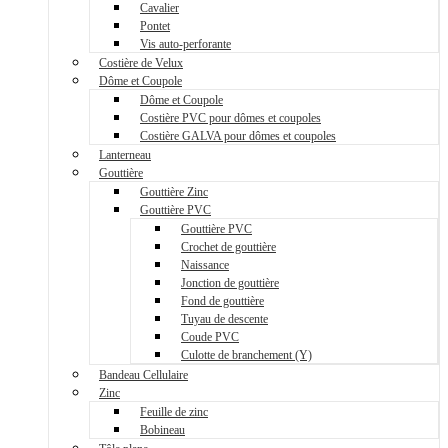
Cavalier
Pontet
Vis auto-perforante
Costière de Velux
Dôme et Coupole
Dôme et Coupole
Costière PVC pour dômes et coupoles
Costière GALVA pour dômes et coupoles
Lanterneau
Gouttière
Gouttière Zinc
Gouttière PVC
Gouttière PVC
Crochet de gouttière
Naissance
Jonction de gouttière
Fond de gouttière
Tuyau de descente
Coude PVC
Culotte de branchement (Y)
Bandeau Cellulaire
Zinc
Feuille de zinc
Bobineau