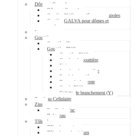
Dôme et Coupole
Dôme et Coupole
Costière PVC pour dômes et coupoles
Costière GALVA pour dômes et
coupoles
Lanterneau
Gouttière
Gouttière Zinc
Gouttière PVC
Gouttière PVC
Crochet de gouttière
Naissance
Jonction de gouttière
Fond de gouttière
Tuyau de descente
Coude PVC
Culotte de branchement (Y)
Bandeau Cellulaire
Zinc
Feuille de zinc
Bobineau
Tôle plane
Tôle plane acier
Tôle plane aluminium