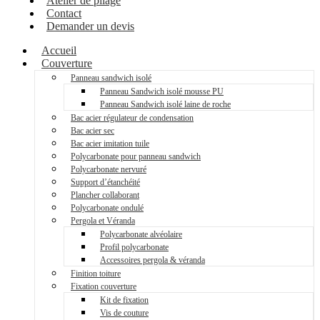
Atelier de pliage
Contact
Demander un devis
Accueil
Couverture
Panneau sandwich isolé
Panneau Sandwich isolé mousse PU
Panneau Sandwich isolé laine de roche
Bac acier régulateur de condensation
Bac acier sec
Bac acier imitation tuile
Polycarbonate pour panneau sandwich
Polycarbonate nervuré
Support d’étanchéité
Plancher collaborant
Polycarbonate ondulé
Pergola et Véranda
Polycarbonate alvéolaire
Profil polycarbonate
Accessoires pergola & véranda
Finition toiture
Fixation couverture
Kit de fixation
Vis de couture