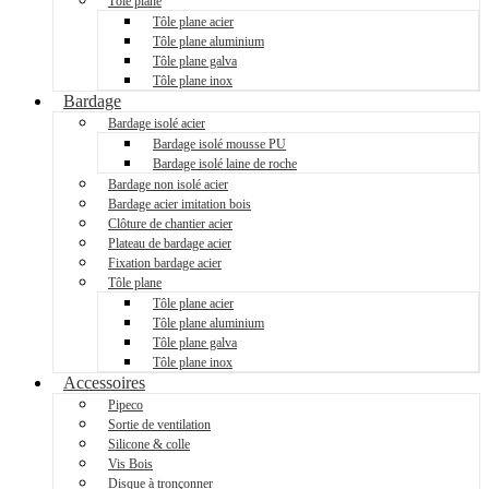
Tôle plane
Tôle plane acier
Tôle plane aluminium
Tôle plane galva
Tôle plane inox
Bardage
Bardage isolé acier
Bardage isolé mousse PU
Bardage isolé laine de roche
Bardage non isolé acier
Bardage acier imitation bois
Clôture de chantier acier
Plateau de bardage acier
Fixation bardage acier
Tôle plane
Tôle plane acier
Tôle plane aluminium
Tôle plane galva
Tôle plane inox
Accessoires
Pipeco
Sortie de ventilation
Silicone & colle
Vis Bois
Disque à tronçonner