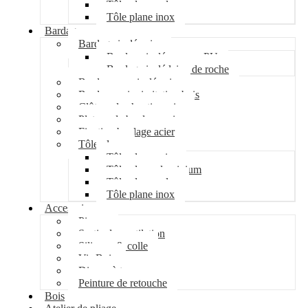
Tôle plane galva
Tôle plane inox
Bardage
Bardage isolé acier
Bardage isolé mousse PU
Bardage isolé laine de roche
Bardage non isolé acier
Bardage acier imitation bois
Clôture de chantier acier
Plateau de bardage acier
Fixation bardage acier
Tôle plane
Tôle plane acier
Tôle plane aluminium
Tôle plane galva
Tôle plane inox
Accessoires
Pipeco
Sortie de ventilation
Silicone & colle
Vis Bois
Disque à tronçonner
Peinture de retouche
Bois