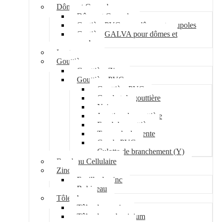
Dôme et Coupole
Dôme et Coupole
Costière PVC pour dômes et coupoles
Costière GALVA pour dômes et
coupoles
Lanterneau
Gouttière
Gouttière Zinc
Gouttière PVC
Gouttière PVC
Crochet de gouttière
Naissance
Jonction de gouttière
Fond de gouttière
Tuyau de descente
Coude PVC
Culotte de branchement (Y)
Bandeau Cellulaire
Zinc
Feuille de zinc
Bobineau
Tôle plane
Tôle plane acier
Tôle plane aluminium