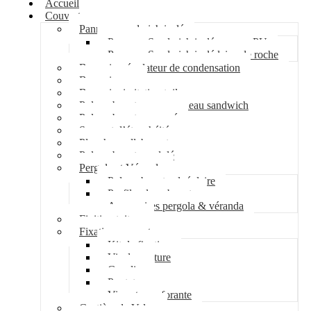
Accueil
Couverture
Panneau sandwich isolé
Panneau Sandwich isolé mousse PU
Panneau Sandwich isolé laine de roche
Bac acier régulateur de condensation
Bac acier sec
Bac acier imitation tuile
Polycarbonate pour panneau sandwich
Polycarbonate nervuré
Support d’étanchéité
Plancher collaborant
Polycarbonate ondulé
Pergola et Véranda
Polycarbonate alvéolaire
Profil polycarbonate
Accessoires pergola & véranda
Finition toiture
Fixation couverture
Kit de fixation
Vis de couture
Cavalier
Pontet
Vis auto-perforante
Costière de Velux