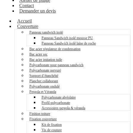
Atelier de pliage
Contact
Demander un devis
Accueil
Couverture
Panneau sandwich isolé
Panneau Sandwich isolé mousse PU
Panneau Sandwich isolé laine de roche
Bac acier régulateur de condensation
Bac acier sec
Bac acier imitation tuile
Polycarbonate pour panneau sandwich
Polycarbonate nervuré
Support d’étanchéité
Plancher collaborant
Polycarbonate ondulé
Pergola et Véranda
Polycarbonate alvéolaire
Profil polycarbonate
Accessoires pergola & véranda
Finition toiture
Fixation couverture
Kit de fixation
Vis de couture