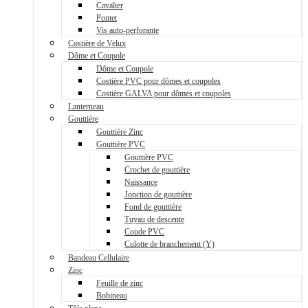
Cavalier
Pontet
Vis auto-perforante
Costière de Velux
Dôme et Coupole
Dôme et Coupole
Costière PVC pour dômes et coupoles
Costière GALVA pour dômes et coupoles
Lanterneau
Gouttière
Gouttière Zinc
Gouttière PVC
Gouttière PVC
Crochet de gouttière
Naissance
Jonction de gouttière
Fond de gouttière
Tuyau de descente
Coude PVC
Culotte de branchement (Y)
Bandeau Cellulaire
Zinc
Feuille de zinc
Bobineau