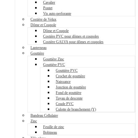
Cavalier
Pontet
Vis auto-perforante
Costière de Velux
Dôme et Coupole
Dôme et Coupole
Costière PVC pour dômes et coupoles
Costière GALVA pour dômes et coupoles
Lanterneau
Gouttière
Gouttière Zinc
Gouttière PVC
Gouttière PVC
Crochet de gouttière
Naissance
Jonction de gouttière
Fond de gouttière
Tuyau de descente
Coude PVC
Culotte de branchement (Y)
Bandeau Cellulaire
Zinc
Feuille de zinc
Bobineau