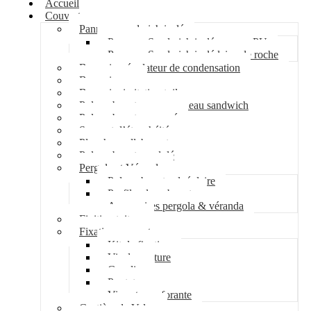
Accueil
Couverture
Panneau sandwich isolé
Panneau Sandwich isolé mousse PU
Panneau Sandwich isolé laine de roche
Bac acier régulateur de condensation
Bac acier sec
Bac acier imitation tuile
Polycarbonate pour panneau sandwich
Polycarbonate nervuré
Support d’étanchéité
Plancher collaborant
Polycarbonate ondulé
Pergola et Véranda
Polycarbonate alvéolaire
Profil polycarbonate
Accessoires pergola & véranda
Finition toiture
Fixation couverture
Kit de fixation
Vis de couture
Cavalier
Pontet
Vis auto-perforante
Costière de Velux