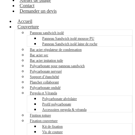
Atelier de pliage
Contact
Demander un devis
Accueil
Couverture
Panneau sandwich isolé
Panneau Sandwich isolé mousse PU
Panneau Sandwich isolé laine de roche
Bac acier régulateur de condensation
Bac acier sec
Bac acier imitation tuile
Polycarbonate pour panneau sandwich
Polycarbonate nervuré
Support d’étanchéité
Plancher collaborant
Polycarbonate ondulé
Pergola et Véranda
Polycarbonate alvéolaire
Profil polycarbonate
Accessoires pergola & véranda
Finition toiture
Fixation couverture
Kit de fixation
Vis de couture