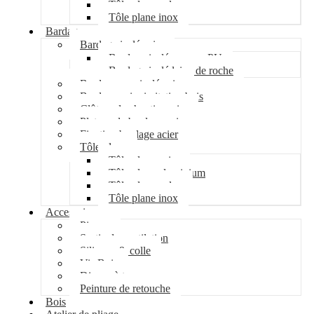
Tôle plane galva
Tôle plane inox
Bardage
Bardage isolé acier
Bardage isolé mousse PU
Bardage isolé laine de roche
Bardage non isolé acier
Bardage acier imitation bois
Clôture de chantier acier
Plateau de bardage acier
Fixation bardage acier
Tôle plane
Tôle plane acier
Tôle plane aluminium
Tôle plane galva
Tôle plane inox
Accessoires
Pipeco
Sortie de ventilation
Silicone & colle
Vis Bois
Disque à tronçonner
Peinture de retouche
Bois