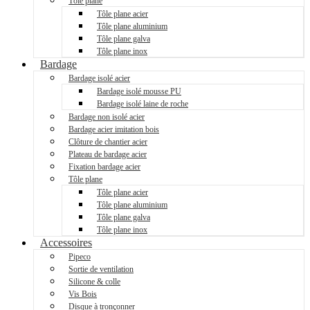
Tôle plane
Tôle plane acier
Tôle plane aluminium
Tôle plane galva
Tôle plane inox
Bardage
Bardage isolé acier
Bardage isolé mousse PU
Bardage isolé laine de roche
Bardage non isolé acier
Bardage acier imitation bois
Clôture de chantier acier
Plateau de bardage acier
Fixation bardage acier
Tôle plane
Tôle plane acier
Tôle plane aluminium
Tôle plane galva
Tôle plane inox
Accessoires
Pipeco
Sortie de ventilation
Silicone & colle
Vis Bois
Disque à tronçonner