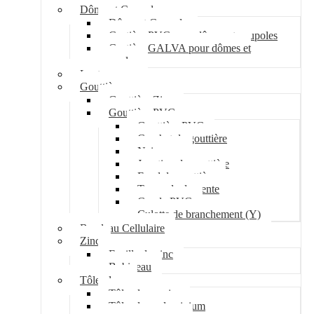
Dôme et Coupole
Dôme et Coupole
Costière PVC pour dômes et coupoles
Costière GALVA pour dômes et
coupoles
Lanterneau
Gouttière
Gouttière Zinc
Gouttière PVC
Gouttière PVC
Crochet de gouttière
Naissance
Jonction de gouttière
Fond de gouttière
Tuyau de descente
Coude PVC
Culotte de branchement (Y)
Bandeau Cellulaire
Zinc
Feuille de zinc
Bobineau
Tôle plane
Tôle plane acier
Tôle plane aluminium