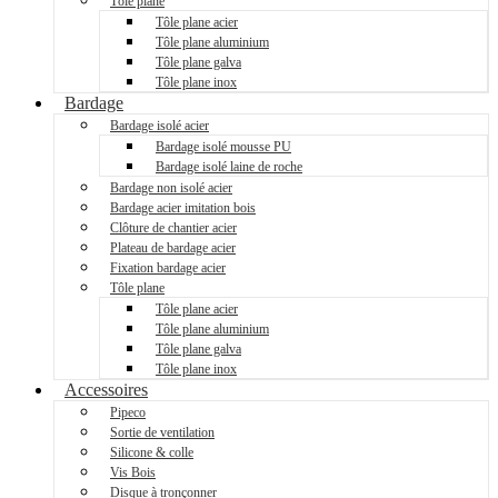
Tôle plane
Tôle plane acier
Tôle plane aluminium
Tôle plane galva
Tôle plane inox
Bardage
Bardage isolé acier
Bardage isolé mousse PU
Bardage isolé laine de roche
Bardage non isolé acier
Bardage acier imitation bois
Clôture de chantier acier
Plateau de bardage acier
Fixation bardage acier
Tôle plane
Tôle plane acier
Tôle plane aluminium
Tôle plane galva
Tôle plane inox
Accessoires
Pipeco
Sortie de ventilation
Silicone & colle
Vis Bois
Disque à tronçonner