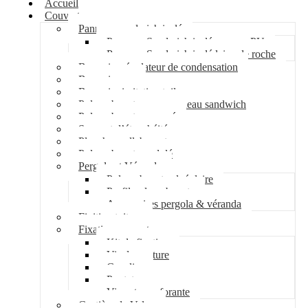
Accueil
Couverture
Panneau sandwich isolé
Panneau Sandwich isolé mousse PU
Panneau Sandwich isolé laine de roche
Bac acier régulateur de condensation
Bac acier sec
Bac acier imitation tuile
Polycarbonate pour panneau sandwich
Polycarbonate nervuré
Support d’étanchéité
Plancher collaborant
Polycarbonate ondulé
Pergola et Véranda
Polycarbonate alvéolaire
Profil polycarbonate
Accessoires pergola & véranda
Finition toiture
Fixation couverture
Kit de fixation
Vis de couture
Cavalier
Pontet
Vis auto-perforante
Costière de Velux