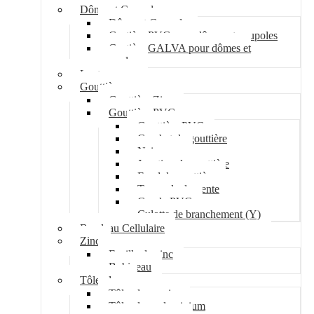
Dôme et Coupole
Dôme et Coupole
Costière PVC pour dômes et coupoles
Costière GALVA pour dômes et
coupoles
Lanterneau
Gouttière
Gouttière Zinc
Gouttière PVC
Gouttière PVC
Crochet de gouttière
Naissance
Jonction de gouttière
Fond de gouttière
Tuyau de descente
Coude PVC
Culotte de branchement (Y)
Bandeau Cellulaire
Zinc
Feuille de zinc
Bobineau
Tôle plane
Tôle plane acier
Tôle plane aluminium