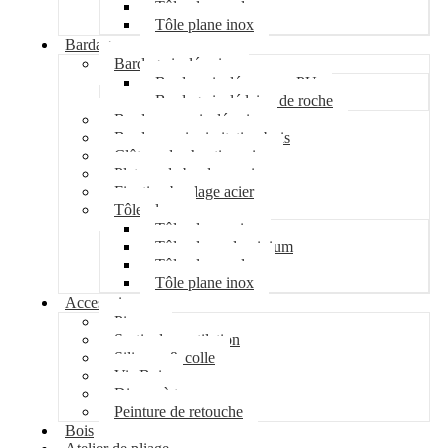
Tôle plane galva
Tôle plane inox
Bardage
Bardage isolé acier
Bardage isolé mousse PU
Bardage isolé laine de roche
Bardage non isolé acier
Bardage acier imitation bois
Clôture de chantier acier
Plateau de bardage acier
Fixation bardage acier
Tôle plane
Tôle plane acier
Tôle plane aluminium
Tôle plane galva
Tôle plane inox
Accessoires
Pipeco
Sortie de ventilation
Silicone & colle
Vis Bois
Disque à tronçonner
Peinture de retouche
Bois