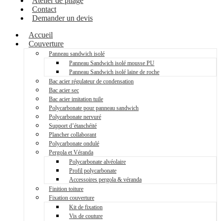
Atelier de pliage
Contact
Demander un devis
Accueil
Couverture
Panneau sandwich isolé
Panneau Sandwich isolé mousse PU
Panneau Sandwich isolé laine de roche
Bac acier régulateur de condensation
Bac acier sec
Bac acier imitation tuile
Polycarbonate pour panneau sandwich
Polycarbonate nervuré
Support d’étanchéité
Plancher collaborant
Polycarbonate ondulé
Pergola et Véranda
Polycarbonate alvéolaire
Profil polycarbonate
Accessoires pergola & véranda
Finition toiture
Fixation couverture
Kit de fixation
Vis de couture