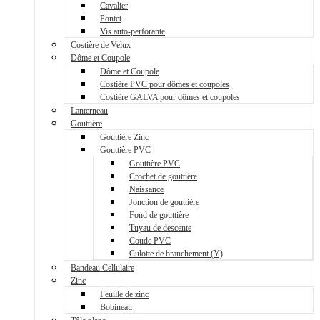
Cavalier
Pontet
Vis auto-perforante
Costière de Velux
Dôme et Coupole
Dôme et Coupole
Costière PVC pour dômes et coupoles
Costière GALVA pour dômes et coupoles
Lanterneau
Gouttière
Gouttière Zinc
Gouttière PVC
Gouttière PVC
Crochet de gouttière
Naissance
Jonction de gouttière
Fond de gouttière
Tuyau de descente
Coude PVC
Culotte de branchement (Y)
Bandeau Cellulaire
Zinc
Feuille de zinc
Bobineau