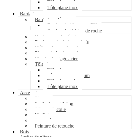
Tôle plane galva
Tôle plane inox
Bardage
Bardage isolé acier
Bardage isolé mousse PU
Bardage isolé laine de roche
Bardage non isolé acier
Bardage acier imitation bois
Clôture de chantier acier
Plateau de bardage acier
Fixation bardage acier
Tôle plane
Tôle plane acier
Tôle plane aluminium
Tôle plane galva
Tôle plane inox
Accessoires
Pipeco
Sortie de ventilation
Silicone & colle
Vis Bois
Disque à tronçonner
Peinture de retouche
Bois