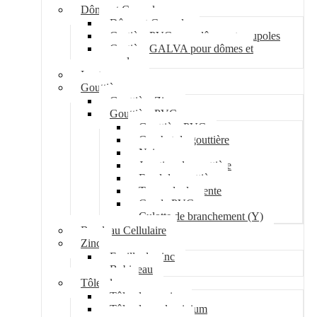
Dôme et Coupole
Dôme et Coupole
Costière PVC pour dômes et coupoles
Costière GALVA pour dômes et
coupoles
Lanterneau
Gouttière
Gouttière Zinc
Gouttière PVC
Gouttière PVC
Crochet de gouttière
Naissance
Jonction de gouttière
Fond de gouttière
Tuyau de descente
Coude PVC
Culotte de branchement (Y)
Bandeau Cellulaire
Zinc
Feuille de zinc
Bobineau
Tôle plane
Tôle plane acier
Tôle plane aluminium