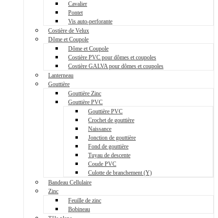
Cavalier
Pontet
Vis auto-perforante
Costière de Velux
Dôme et Coupole
Dôme et Coupole
Costière PVC pour dômes et coupoles
Costière GALVA pour dômes et coupoles
Lanterneau
Gouttière
Gouttière Zinc
Gouttière PVC
Gouttière PVC
Crochet de gouttière
Naissance
Jonction de gouttière
Fond de gouttière
Tuyau de descente
Coude PVC
Culotte de branchement (Y)
Bandeau Cellulaire
Zinc
Feuille de zinc
Bobineau