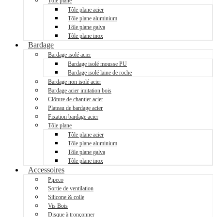
Tôle plane
Tôle plane acier
Tôle plane aluminium
Tôle plane galva
Tôle plane inox
Bardage
Bardage isolé acier
Bardage isolé mousse PU
Bardage isolé laine de roche
Bardage non isolé acier
Bardage acier imitation bois
Clôture de chantier acier
Plateau de bardage acier
Fixation bardage acier
Tôle plane
Tôle plane acier
Tôle plane aluminium
Tôle plane galva
Tôle plane inox
Accessoires
Pipeco
Sortie de ventilation
Silicone & colle
Vis Bois
Disque à tronçonner