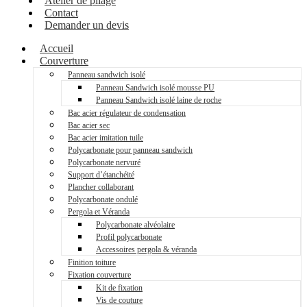
Atelier de pliage
Contact
Demander un devis
Accueil
Couverture
Panneau sandwich isolé
Panneau Sandwich isolé mousse PU
Panneau Sandwich isolé laine de roche
Bac acier régulateur de condensation
Bac acier sec
Bac acier imitation tuile
Polycarbonate pour panneau sandwich
Polycarbonate nervuré
Support d’étanchéité
Plancher collaborant
Polycarbonate ondulé
Pergola et Véranda
Polycarbonate alvéolaire
Profil polycarbonate
Accessoires pergola & véranda
Finition toiture
Fixation couverture
Kit de fixation
Vis de couture