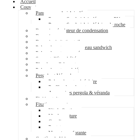
Accueil
Couverture
Panneau sandwich isolé
Panneau Sandwich isolé mousse PU
Panneau Sandwich isolé laine de roche
Bac acier régulateur de condensation
Bac acier sec
Bac acier imitation tuile
Polycarbonate pour panneau sandwich
Polycarbonate nervuré
Support d’étanchéité
Plancher collaborant
Polycarbonate ondulé
Pergola et Véranda
Polycarbonate alvéolaire
Profil polycarbonate
Accessoires pergola & véranda
Finition toiture
Fixation couverture
Kit de fixation
Vis de couture
Cavalier
Pontet
Vis auto-perforante
Costière de Velux