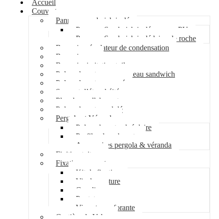
Accueil
Couverture
Panneau sandwich isolé
Panneau Sandwich isolé mousse PU
Panneau Sandwich isolé laine de roche
Bac acier régulateur de condensation
Bac acier sec
Bac acier imitation tuile
Polycarbonate pour panneau sandwich
Polycarbonate nervuré
Support d’étanchéité
Plancher collaborant
Polycarbonate ondulé
Pergola et Véranda
Polycarbonate alvéolaire
Profil polycarbonate
Accessoires pergola & véranda
Finition toiture
Fixation couverture
Kit de fixation
Vis de couture
Cavalier
Pontet
Vis auto-perforante
Costière de Velux