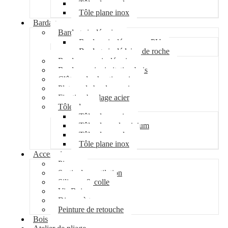
Tôle plane galva
Tôle plane inox
Bardage
Bardage isolé acier
Bardage isolé mousse PU
Bardage isolé laine de roche
Bardage non isolé acier
Bardage acier imitation bois
Clôture de chantier acier
Plateau de bardage acier
Fixation bardage acier
Tôle plane
Tôle plane acier
Tôle plane aluminium
Tôle plane galva
Tôle plane inox
Accessoires
Pipeco
Sortie de ventilation
Silicone & colle
Vis Bois
Disque à tronçonner
Peinture de retouche
Bois