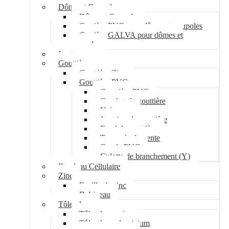
Dôme et Coupole
Dôme et Coupole
Costière PVC pour dômes et coupoles
Costière GALVA pour dômes et
coupoles
Lanterneau
Gouttière
Gouttière Zinc
Gouttière PVC
Gouttière PVC
Crochet de gouttière
Naissance
Jonction de gouttière
Fond de gouttière
Tuyau de descente
Coude PVC
Culotte de branchement (Y)
Bandeau Cellulaire
Zinc
Feuille de zinc
Bobineau
Tôle plane
Tôle plane acier
Tôle plane aluminium