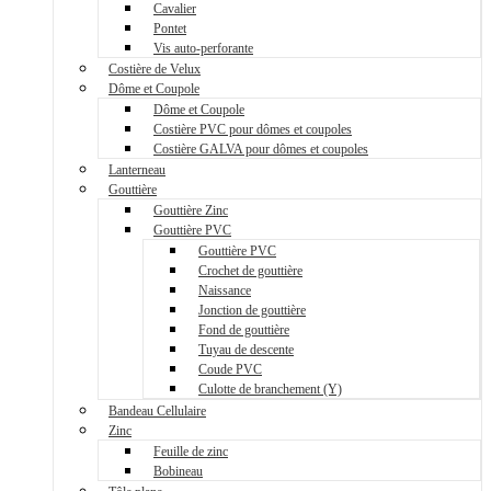
Cavalier
Pontet
Vis auto-perforante
Costière de Velux
Dôme et Coupole
Dôme et Coupole
Costière PVC pour dômes et coupoles
Costière GALVA pour dômes et coupoles
Lanterneau
Gouttière
Gouttière Zinc
Gouttière PVC
Gouttière PVC
Crochet de gouttière
Naissance
Jonction de gouttière
Fond de gouttière
Tuyau de descente
Coude PVC
Culotte de branchement (Y)
Bandeau Cellulaire
Zinc
Feuille de zinc
Bobineau