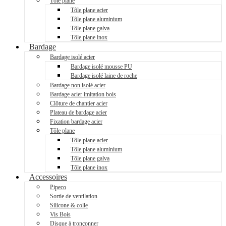
Tôle plane
Tôle plane acier
Tôle plane aluminium
Tôle plane galva
Tôle plane inox
Bardage
Bardage isolé acier
Bardage isolé mousse PU
Bardage isolé laine de roche
Bardage non isolé acier
Bardage acier imitation bois
Clôture de chantier acier
Plateau de bardage acier
Fixation bardage acier
Tôle plane
Tôle plane acier
Tôle plane aluminium
Tôle plane galva
Tôle plane inox
Accessoires
Pipeco
Sortie de ventilation
Silicone & colle
Vis Bois
Disque à tronçonner