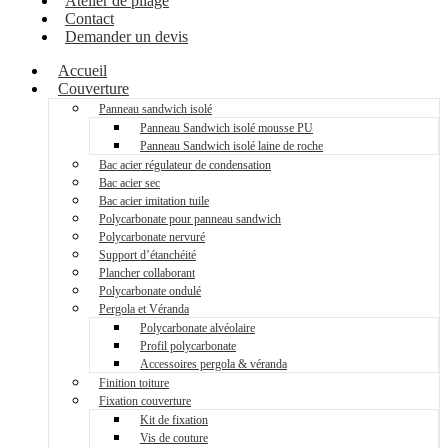
Atelier de pliage
Contact
Demander un devis
Accueil
Couverture
Panneau sandwich isolé
Panneau Sandwich isolé mousse PU
Panneau Sandwich isolé laine de roche
Bac acier régulateur de condensation
Bac acier sec
Bac acier imitation tuile
Polycarbonate pour panneau sandwich
Polycarbonate nervuré
Support d’étanchéité
Plancher collaborant
Polycarbonate ondulé
Pergola et Véranda
Polycarbonate alvéolaire
Profil polycarbonate
Accessoires pergola & véranda
Finition toiture
Fixation couverture
Kit de fixation
Vis de couture