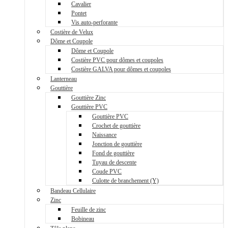
Cavalier
Pontet
Vis auto-perforante
Costière de Velux
Dôme et Coupole
Dôme et Coupole
Costière PVC pour dômes et coupoles
Costière GALVA pour dômes et coupoles
Lanterneau
Gouttière
Gouttière Zinc
Gouttière PVC
Gouttière PVC
Crochet de gouttière
Naissance
Jonction de gouttière
Fond de gouttière
Tuyau de descente
Coude PVC
Culotte de branchement (Y)
Bandeau Cellulaire
Zinc
Feuille de zinc
Bobineau