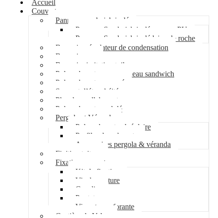
Accueil
Couverture
Panneau sandwich isolé
Panneau Sandwich isolé mousse PU
Panneau Sandwich isolé laine de roche
Bac acier régulateur de condensation
Bac acier sec
Bac acier imitation tuile
Polycarbonate pour panneau sandwich
Polycarbonate nervuré
Support d’étanchéité
Plancher collaborant
Polycarbonate ondulé
Pergola et Véranda
Polycarbonate alvéolaire
Profil polycarbonate
Accessoires pergola & véranda
Finition toiture
Fixation couverture
Kit de fixation
Vis de couture
Cavalier
Pontet
Vis auto-perforante
Costière de Velux