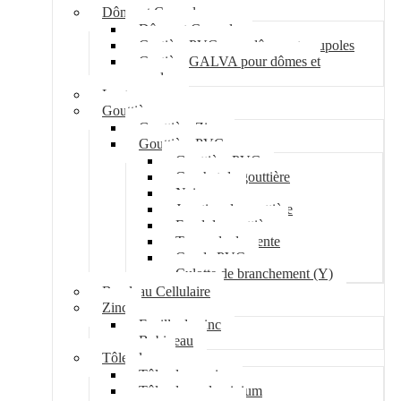
Dôme et Coupole
Dôme et Coupole
Costière PVC pour dômes et coupoles
Costière GALVA pour dômes et
coupoles
Lanterneau
Gouttière
Gouttière Zinc
Gouttière PVC
Gouttière PVC
Crochet de gouttière
Naissance
Jonction de gouttière
Fond de gouttière
Tuyau de descente
Coude PVC
Culotte de branchement (Y)
Bandeau Cellulaire
Zinc
Feuille de zinc
Bobineau
Tôle plane
Tôle plane acier
Tôle plane aluminium