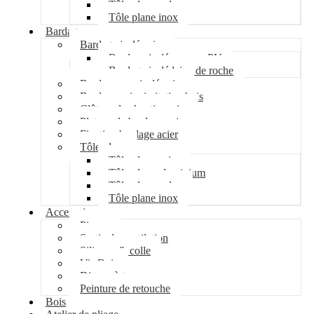
Tôle plane galva
Tôle plane inox
Bardage
Bardage isolé acier
Bardage isolé mousse PU
Bardage isolé laine de roche
Bardage non isolé acier
Bardage acier imitation bois
Clôture de chantier acier
Plateau de bardage acier
Fixation bardage acier
Tôle plane
Tôle plane acier
Tôle plane aluminium
Tôle plane galva
Tôle plane inox
Accessoires
Pipeco
Sortie de ventilation
Silicone & colle
Vis Bois
Disque à tronçonner
Peinture de retouche
Bois