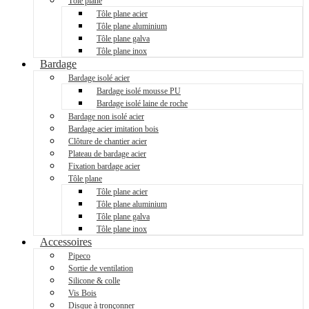
Tôle plane
Tôle plane acier
Tôle plane aluminium
Tôle plane galva
Tôle plane inox
Bardage
Bardage isolé acier
Bardage isolé mousse PU
Bardage isolé laine de roche
Bardage non isolé acier
Bardage acier imitation bois
Clôture de chantier acier
Plateau de bardage acier
Fixation bardage acier
Tôle plane
Tôle plane acier
Tôle plane aluminium
Tôle plane galva
Tôle plane inox
Accessoires
Pipeco
Sortie de ventilation
Silicone & colle
Vis Bois
Disque à tronçonner