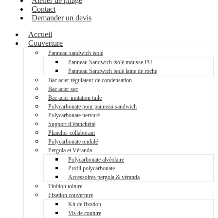
Atelier de pliage
Contact
Demander un devis
Accueil
Couverture
Panneau sandwich isolé
Panneau Sandwich isolé mousse PU
Panneau Sandwich isolé laine de roche
Bac acier régulateur de condensation
Bac acier sec
Bac acier imitation tuile
Polycarbonate pour panneau sandwich
Polycarbonate nervuré
Support d’étanchéité
Plancher collaborant
Polycarbonate ondulé
Pergola et Véranda
Polycarbonate alvéolaire
Profil polycarbonate
Accessoires pergola & véranda
Finition toiture
Fixation couverture
Kit de fixation
Vis de couture