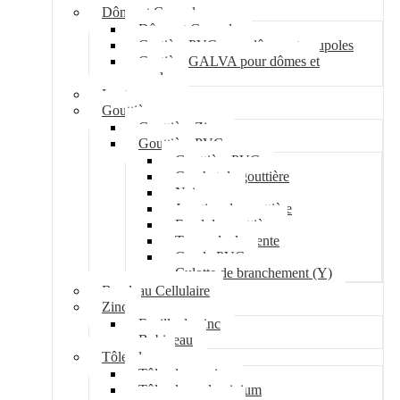
Dôme et Coupole
Dôme et Coupole
Costière PVC pour dômes et coupoles
Costière GALVA pour dômes et
coupoles
Lanterneau
Gouttière
Gouttière Zinc
Gouttière PVC
Gouttière PVC
Crochet de gouttière
Naissance
Jonction de gouttière
Fond de gouttière
Tuyau de descente
Coude PVC
Culotte de branchement (Y)
Bandeau Cellulaire
Zinc
Feuille de zinc
Bobineau
Tôle plane
Tôle plane acier
Tôle plane aluminium