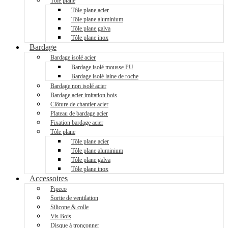
Tôle plane
Tôle plane acier
Tôle plane aluminium
Tôle plane galva
Tôle plane inox
Bardage
Bardage isolé acier
Bardage isolé mousse PU
Bardage isolé laine de roche
Bardage non isolé acier
Bardage acier imitation bois
Clôture de chantier acier
Plateau de bardage acier
Fixation bardage acier
Tôle plane
Tôle plane acier
Tôle plane aluminium
Tôle plane galva
Tôle plane inox
Accessoires
Pipeco
Sortie de ventilation
Silicone & colle
Vis Bois
Disque à tronçonner