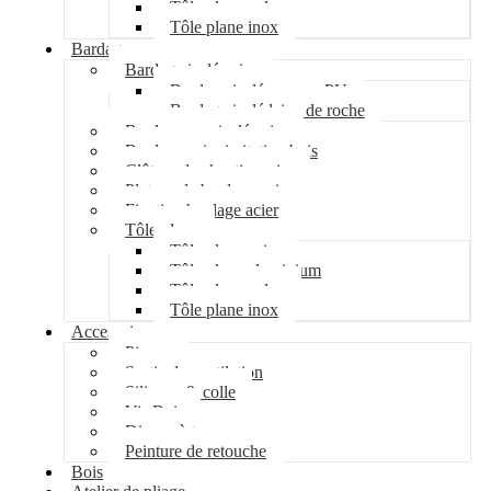
Tôle plane galva
Tôle plane inox
Bardage
Bardage isolé acier
Bardage isolé mousse PU
Bardage isolé laine de roche
Bardage non isolé acier
Bardage acier imitation bois
Clôture de chantier acier
Plateau de bardage acier
Fixation bardage acier
Tôle plane
Tôle plane acier
Tôle plane aluminium
Tôle plane galva
Tôle plane inox
Accessoires
Pipeco
Sortie de ventilation
Silicone & colle
Vis Bois
Disque à tronçonner
Peinture de retouche
Bois