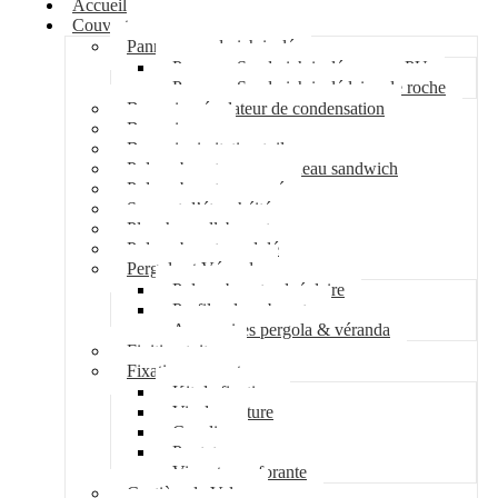
Accueil
Couverture
Panneau sandwich isolé
Panneau Sandwich isolé mousse PU
Panneau Sandwich isolé laine de roche
Bac acier régulateur de condensation
Bac acier sec
Bac acier imitation tuile
Polycarbonate pour panneau sandwich
Polycarbonate nervuré
Support d’étanchéité
Plancher collaborant
Polycarbonate ondulé
Pergola et Véranda
Polycarbonate alvéolaire
Profil polycarbonate
Accessoires pergola & véranda
Finition toiture
Fixation couverture
Kit de fixation
Vis de couture
Cavalier
Pontet
Vis auto-perforante
Costière de Velux