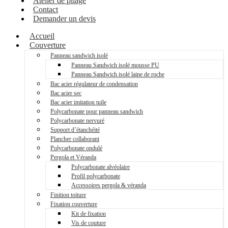
Atelier de pliage
Contact
Demander un devis
Accueil
Couverture
Panneau sandwich isolé
Panneau Sandwich isolé mousse PU
Panneau Sandwich isolé laine de roche
Bac acier régulateur de condensation
Bac acier sec
Bac acier imitation tuile
Polycarbonate pour panneau sandwich
Polycarbonate nervuré
Support d’étanchéité
Plancher collaborant
Polycarbonate ondulé
Pergola et Véranda
Polycarbonate alvéolaire
Profil polycarbonate
Accessoires pergola & véranda
Finition toiture
Fixation couverture
Kit de fixation
Vis de couture