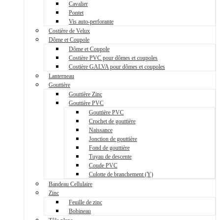
Cavalier
Pontet
Vis auto-perforante
Costière de Velux
Dôme et Coupole
Dôme et Coupole
Costière PVC pour dômes et coupoles
Costière GALVA pour dômes et coupoles
Lanterneau
Gouttière
Gouttière Zinc
Gouttière PVC
Gouttière PVC
Crochet de gouttière
Naissance
Jonction de gouttière
Fond de gouttière
Tuyau de descente
Coude PVC
Culotte de branchement (Y)
Bandeau Cellulaire
Zinc
Feuille de zinc
Bobineau