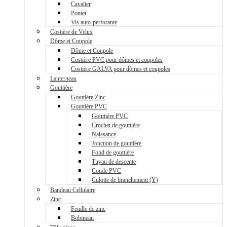
Cavalier
Pontet
Vis auto-perforante
Costière de Velux
Dôme et Coupole
Dôme et Coupole
Costière PVC pour dômes et coupoles
Costière GALVA pour dômes et coupoles
Lanterneau
Gouttière
Gouttière Zinc
Gouttière PVC
Gouttière PVC
Crochet de gouttière
Naissance
Jonction de gouttière
Fond de gouttière
Tuyau de descente
Coude PVC
Culotte de branchement (Y)
Bandeau Cellulaire
Zinc
Feuille de zinc
Bobineau