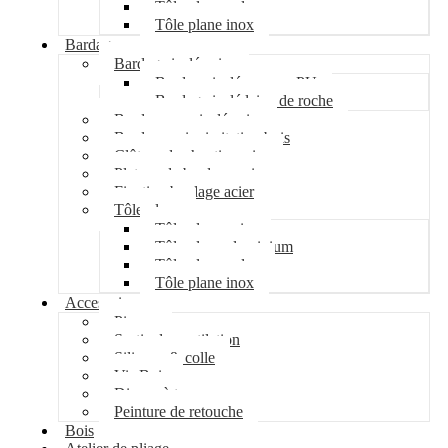
Tôle plane galva
Tôle plane inox
Bardage
Bardage isolé acier
Bardage isolé mousse PU
Bardage isolé laine de roche
Bardage non isolé acier
Bardage acier imitation bois
Clôture de chantier acier
Plateau de bardage acier
Fixation bardage acier
Tôle plane
Tôle plane acier
Tôle plane aluminium
Tôle plane galva
Tôle plane inox
Accessoires
Pipeco
Sortie de ventilation
Silicone & colle
Vis Bois
Disque à tronçonner
Peinture de retouche
Bois