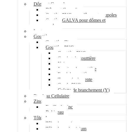
Dôme et Coupole
Dôme et Coupole
Costière PVC pour dômes et coupoles
Costière GALVA pour dômes et
coupoles
Lanterneau
Gouttière
Gouttière Zinc
Gouttière PVC
Gouttière PVC
Crochet de gouttière
Naissance
Jonction de gouttière
Fond de gouttière
Tuyau de descente
Coude PVC
Culotte de branchement (Y)
Bandeau Cellulaire
Zinc
Feuille de zinc
Bobineau
Tôle plane
Tôle plane acier
Tôle plane aluminium