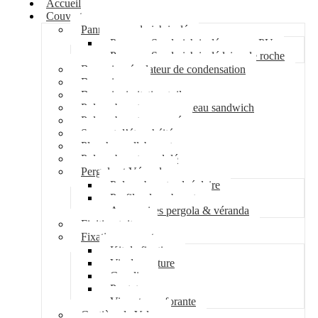
Accueil
Couverture
Panneau sandwich isolé
Panneau Sandwich isolé mousse PU
Panneau Sandwich isolé laine de roche
Bac acier régulateur de condensation
Bac acier sec
Bac acier imitation tuile
Polycarbonate pour panneau sandwich
Polycarbonate nervuré
Support d’étanchéité
Plancher collaborant
Polycarbonate ondulé
Pergola et Véranda
Polycarbonate alvéolaire
Profil polycarbonate
Accessoires pergola & véranda
Finition toiture
Fixation couverture
Kit de fixation
Vis de couture
Cavalier
Pontet
Vis auto-perforante
Costière de Velux