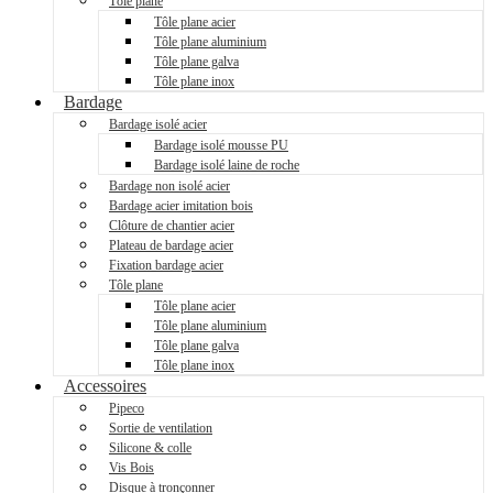
Tôle plane
Tôle plane acier
Tôle plane aluminium
Tôle plane galva
Tôle plane inox
Bardage
Bardage isolé acier
Bardage isolé mousse PU
Bardage isolé laine de roche
Bardage non isolé acier
Bardage acier imitation bois
Clôture de chantier acier
Plateau de bardage acier
Fixation bardage acier
Tôle plane
Tôle plane acier
Tôle plane aluminium
Tôle plane galva
Tôle plane inox
Accessoires
Pipeco
Sortie de ventilation
Silicone & colle
Vis Bois
Disque à tronçonner