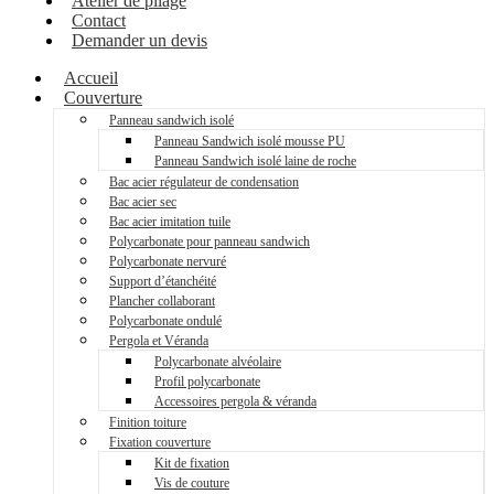
Atelier de pliage
Contact
Demander un devis
Accueil
Couverture
Panneau sandwich isolé
Panneau Sandwich isolé mousse PU
Panneau Sandwich isolé laine de roche
Bac acier régulateur de condensation
Bac acier sec
Bac acier imitation tuile
Polycarbonate pour panneau sandwich
Polycarbonate nervuré
Support d’étanchéité
Plancher collaborant
Polycarbonate ondulé
Pergola et Véranda
Polycarbonate alvéolaire
Profil polycarbonate
Accessoires pergola & véranda
Finition toiture
Fixation couverture
Kit de fixation
Vis de couture