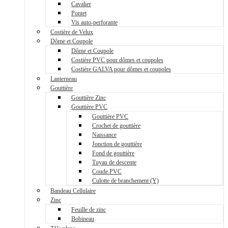
Cavalier
Pontet
Vis auto-perforante
Costière de Velux
Dôme et Coupole
Dôme et Coupole
Costière PVC pour dômes et coupoles
Costière GALVA pour dômes et coupoles
Lanterneau
Gouttière
Gouttière Zinc
Gouttière PVC
Gouttière PVC
Crochet de gouttière
Naissance
Jonction de gouttière
Fond de gouttière
Tuyau de descente
Coude PVC
Culotte de branchement (Y)
Bandeau Cellulaire
Zinc
Feuille de zinc
Bobineau