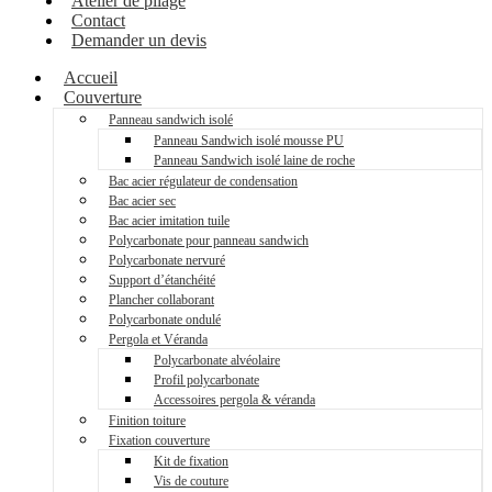
Atelier de pliage
Contact
Demander un devis
Accueil
Couverture
Panneau sandwich isolé
Panneau Sandwich isolé mousse PU
Panneau Sandwich isolé laine de roche
Bac acier régulateur de condensation
Bac acier sec
Bac acier imitation tuile
Polycarbonate pour panneau sandwich
Polycarbonate nervuré
Support d’étanchéité
Plancher collaborant
Polycarbonate ondulé
Pergola et Véranda
Polycarbonate alvéolaire
Profil polycarbonate
Accessoires pergola & véranda
Finition toiture
Fixation couverture
Kit de fixation
Vis de couture