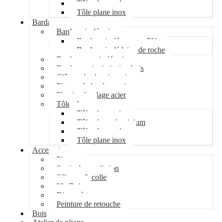
Tôle plane galva
Tôle plane inox
Bardage
Bardage isolé acier
Bardage isolé mousse PU
Bardage isolé laine de roche
Bardage non isolé acier
Bardage acier imitation bois
Clôture de chantier acier
Plateau de bardage acier
Fixation bardage acier
Tôle plane
Tôle plane acier
Tôle plane aluminium
Tôle plane galva
Tôle plane inox
Accessoires
Pipeco
Sortie de ventilation
Silicone & colle
Vis Bois
Disque à tronçonner
Peinture de retouche
Bois