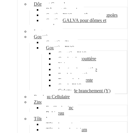
Dôme et Coupole
Dôme et Coupole
Costière PVC pour dômes et coupoles
Costière GALVA pour dômes et
coupoles
Lanterneau
Gouttière
Gouttière Zinc
Gouttière PVC
Gouttière PVC
Crochet de gouttière
Naissance
Jonction de gouttière
Fond de gouttière
Tuyau de descente
Coude PVC
Culotte de branchement (Y)
Bandeau Cellulaire
Zinc
Feuille de zinc
Bobineau
Tôle plane
Tôle plane acier
Tôle plane aluminium