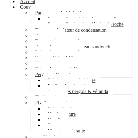
Accueil
Couverture
Panneau sandwich isolé
Panneau Sandwich isolé mousse PU
Panneau Sandwich isolé laine de roche
Bac acier régulateur de condensation
Bac acier sec
Bac acier imitation tuile
Polycarbonate pour panneau sandwich
Polycarbonate nervuré
Support d’étanchéité
Plancher collaborant
Polycarbonate ondulé
Pergola et Véranda
Polycarbonate alvéolaire
Profil polycarbonate
Accessoires pergola & véranda
Finition toiture
Fixation couverture
Kit de fixation
Vis de couture
Cavalier
Pontet
Vis auto-perforante
Costière de Velux