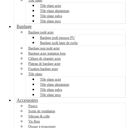
Tôle plane
Tôle plane acier
Tôle plane aluminium
Tôle plane galva
Tôle plane inox
Bardage
Bardage isolé acier
Bardage isolé mousse PU
Bardage isolé laine de roche
Bardage non isolé acier
Bardage acier imitation bois
Clôture de chantier acier
Plateau de bardage acier
Fixation bardage acier
Tôle plane
Tôle plane acier
Tôle plane aluminium
Tôle plane galva
Tôle plane inox
Accessoires
Pipeco
Sortie de ventilation
Silicone & colle
Vis Bois
Disque à tronçonner