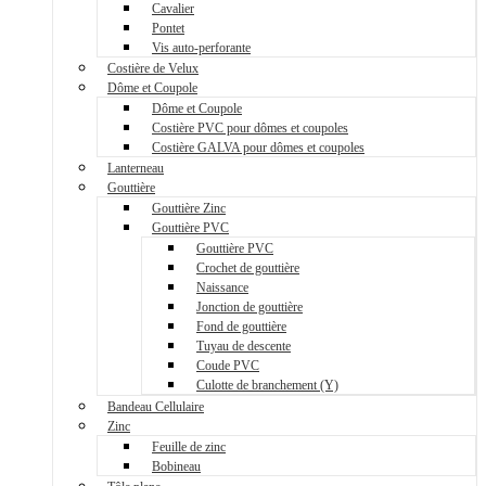
Cavalier
Pontet
Vis auto-perforante
Costière de Velux
Dôme et Coupole
Dôme et Coupole
Costière PVC pour dômes et coupoles
Costière GALVA pour dômes et coupoles
Lanterneau
Gouttière
Gouttière Zinc
Gouttière PVC
Gouttière PVC
Crochet de gouttière
Naissance
Jonction de gouttière
Fond de gouttière
Tuyau de descente
Coude PVC
Culotte de branchement (Y)
Bandeau Cellulaire
Zinc
Feuille de zinc
Bobineau