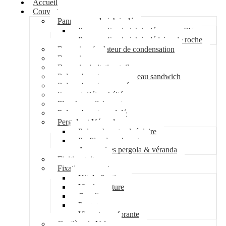
Accueil
Couverture
Panneau sandwich isolé
Panneau Sandwich isolé mousse PU
Panneau Sandwich isolé laine de roche
Bac acier régulateur de condensation
Bac acier sec
Bac acier imitation tuile
Polycarbonate pour panneau sandwich
Polycarbonate nervuré
Support d’étanchéité
Plancher collaborant
Polycarbonate ondulé
Pergola et Véranda
Polycarbonate alvéolaire
Profil polycarbonate
Accessoires pergola & véranda
Finition toiture
Fixation couverture
Kit de fixation
Vis de couture
Cavalier
Pontet
Vis auto-perforante
Costière de Velux