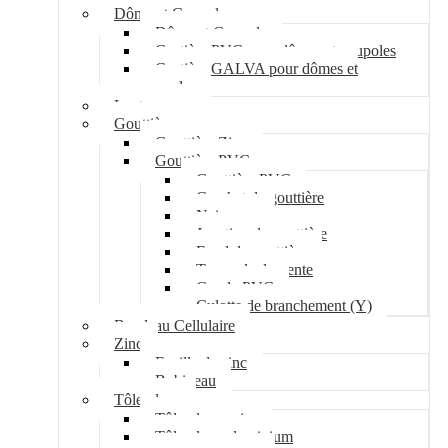
Dôme et Coupole
Dôme et Coupole
Costière PVC pour dômes et coupoles
Costière GALVA pour dômes et
coupoles
Lanterneau
Gouttière
Gouttière Zinc
Gouttière PVC
Gouttière PVC
Crochet de gouttière
Naissance
Jonction de gouttière
Fond de gouttière
Tuyau de descente
Coude PVC
Culotte de branchement (Y)
Bandeau Cellulaire
Zinc
Feuille de zinc
Bobineau
Tôle plane
Tôle plane acier
Tôle plane aluminium