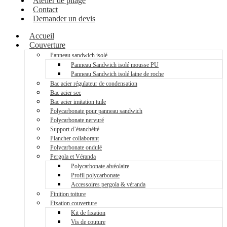
Atelier de pliage
Contact
Demander un devis
Accueil
Couverture
Panneau sandwich isolé
Panneau Sandwich isolé mousse PU
Panneau Sandwich isolé laine de roche
Bac acier régulateur de condensation
Bac acier sec
Bac acier imitation tuile
Polycarbonate pour panneau sandwich
Polycarbonate nervuré
Support d’étanchéité
Plancher collaborant
Polycarbonate ondulé
Pergola et Véranda
Polycarbonate alvéolaire
Profil polycarbonate
Accessoires pergola & véranda
Finition toiture
Fixation couverture
Kit de fixation
Vis de couture