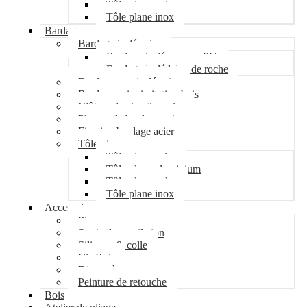
Tôle plane galva
Tôle plane inox
Bardage
Bardage isolé acier
Bardage isolé mousse PU
Bardage isolé laine de roche
Bardage non isolé acier
Bardage acier imitation bois
Clôture de chantier acier
Plateau de bardage acier
Fixation bardage acier
Tôle plane
Tôle plane acier
Tôle plane aluminium
Tôle plane galva
Tôle plane inox
Accessoires
Pipeco
Sortie de ventilation
Silicone & colle
Vis Bois
Disque à tronçonner
Peinture de retouche
Bois