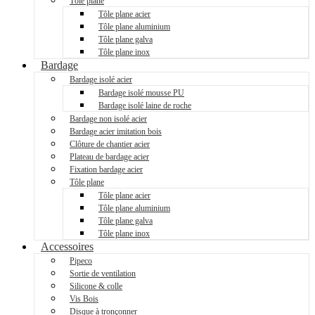
Tôle plane
Tôle plane acier
Tôle plane aluminium
Tôle plane galva
Tôle plane inox
Bardage
Bardage isolé acier
Bardage isolé mousse PU
Bardage isolé laine de roche
Bardage non isolé acier
Bardage acier imitation bois
Clôture de chantier acier
Plateau de bardage acier
Fixation bardage acier
Tôle plane
Tôle plane acier
Tôle plane aluminium
Tôle plane galva
Tôle plane inox
Accessoires
Pipeco
Sortie de ventilation
Silicone & colle
Vis Bois
Disque à tronçonner