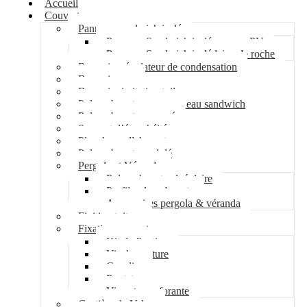
Accueil
Couverture
Panneau sandwich isolé
Panneau Sandwich isolé mousse PU
Panneau Sandwich isolé laine de roche
Bac acier régulateur de condensation
Bac acier sec
Bac acier imitation tuile
Polycarbonate pour panneau sandwich
Polycarbonate nervuré
Support d’étanchéité
Plancher collaborant
Polycarbonate ondulé
Pergola et Véranda
Polycarbonate alvéolaire
Profil polycarbonate
Accessoires pergola & véranda
Finition toiture
Fixation couverture
Kit de fixation
Vis de couture
Cavalier
Pontet
Vis auto-perforante
Costière de Velux