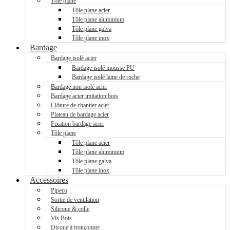
Tôle plane
Tôle plane acier
Tôle plane aluminium
Tôle plane galva
Tôle plane inox
Bardage
Bardage isolé acier
Bardage isolé mousse PU
Bardage isolé laine de roche
Bardage non isolé acier
Bardage acier imitation bois
Clôture de chantier acier
Plateau de bardage acier
Fixation bardage acier
Tôle plane
Tôle plane acier
Tôle plane aluminium
Tôle plane galva
Tôle plane inox
Accessoires
Pipeco
Sortie de ventilation
Silicone & colle
Vis Bois
Disque à tronçonner