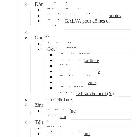
Dôme et Coupole
Dôme et Coupole
Costière PVC pour dômes et coupoles
Costière GALVA pour dômes et
coupoles
Lanterneau
Gouttière
Gouttière Zinc
Gouttière PVC
Gouttière PVC
Crochet de gouttière
Naissance
Jonction de gouttière
Fond de gouttière
Tuyau de descente
Coude PVC
Culotte de branchement (Y)
Bandeau Cellulaire
Zinc
Feuille de zinc
Bobineau
Tôle plane
Tôle plane acier
Tôle plane aluminium