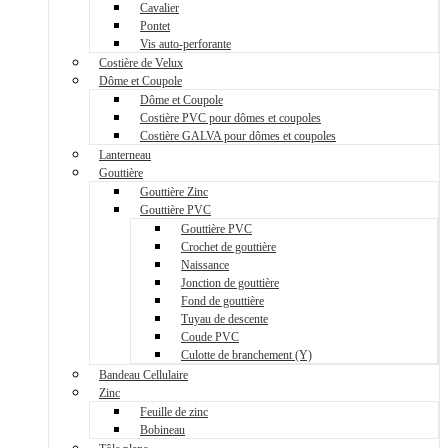
Cavalier
Pontet
Vis auto-perforante
Costière de Velux
Dôme et Coupole
Dôme et Coupole
Costière PVC pour dômes et coupoles
Costière GALVA pour dômes et coupoles
Lanterneau
Gouttière
Gouttière Zinc
Gouttière PVC
Gouttière PVC
Crochet de gouttière
Naissance
Jonction de gouttière
Fond de gouttière
Tuyau de descente
Coude PVC
Culotte de branchement (Y)
Bandeau Cellulaire
Zinc
Feuille de zinc
Bobineau