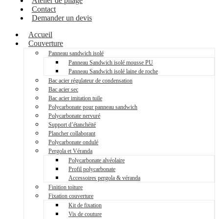
Atelier de pliage
Contact
Demander un devis
Accueil
Couverture
Panneau sandwich isolé
Panneau Sandwich isolé mousse PU
Panneau Sandwich isolé laine de roche
Bac acier régulateur de condensation
Bac acier sec
Bac acier imitation tuile
Polycarbonate pour panneau sandwich
Polycarbonate nervuré
Support d’étanchéité
Plancher collaborant
Polycarbonate ondulé
Pergola et Véranda
Polycarbonate alvéolaire
Profil polycarbonate
Accessoires pergola & véranda
Finition toiture
Fixation couverture
Kit de fixation
Vis de couture