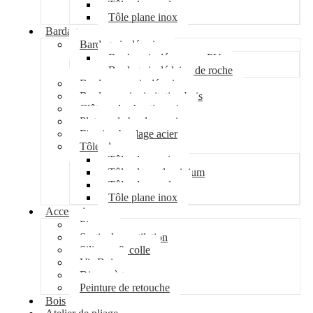
Tôle plane galva
Tôle plane inox
Bardage
Bardage isolé acier
Bardage isolé mousse PU
Bardage isolé laine de roche
Bardage non isolé acier
Bardage acier imitation bois
Clôture de chantier acier
Plateau de bardage acier
Fixation bardage acier
Tôle plane
Tôle plane acier
Tôle plane aluminium
Tôle plane galva
Tôle plane inox
Accessoires
Pipeco
Sortie de ventilation
Silicone & colle
Vis Bois
Disque à tronçonner
Peinture de retouche
Bois