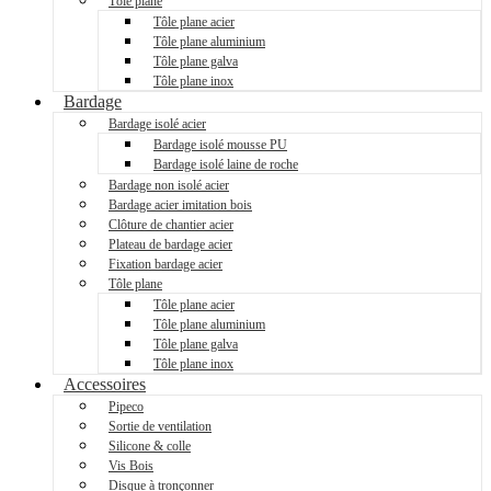
Tôle plane
Tôle plane acier
Tôle plane aluminium
Tôle plane galva
Tôle plane inox
Bardage
Bardage isolé acier
Bardage isolé mousse PU
Bardage isolé laine de roche
Bardage non isolé acier
Bardage acier imitation bois
Clôture de chantier acier
Plateau de bardage acier
Fixation bardage acier
Tôle plane
Tôle plane acier
Tôle plane aluminium
Tôle plane galva
Tôle plane inox
Accessoires
Pipeco
Sortie de ventilation
Silicone & colle
Vis Bois
Disque à tronçonner