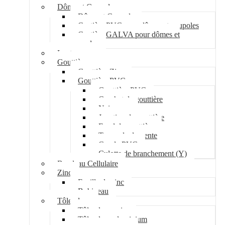
Dôme et Coupole
Dôme et Coupole
Costière PVC pour dômes et coupoles
Costière GALVA pour dômes et
coupoles
Lanterneau
Gouttière
Gouttière Zinc
Gouttière PVC
Gouttière PVC
Crochet de gouttière
Naissance
Jonction de gouttière
Fond de gouttière
Tuyau de descente
Coude PVC
Culotte de branchement (Y)
Bandeau Cellulaire
Zinc
Feuille de zinc
Bobineau
Tôle plane
Tôle plane acier
Tôle plane aluminium