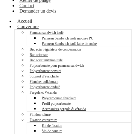
Atelier de pliage
Contact
Demander un devis
Accueil
Couverture
Panneau sandwich isolé
Panneau Sandwich isolé mousse PU
Panneau Sandwich isolé laine de roche
Bac acier régulateur de condensation
Bac acier sec
Bac acier imitation tuile
Polycarbonate pour panneau sandwich
Polycarbonate nervuré
Support d’étanchéité
Plancher collaborant
Polycarbonate ondulé
Pergola et Véranda
Polycarbonate alvéolaire
Profil polycarbonate
Accessoires pergola & véranda
Finition toiture
Fixation couverture
Kit de fixation
Vis de couture