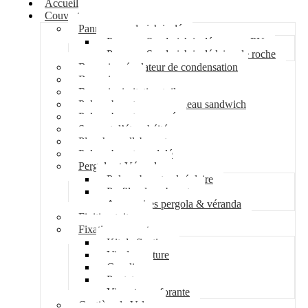
Accueil
Couverture
Panneau sandwich isolé
Panneau Sandwich isolé mousse PU
Panneau Sandwich isolé laine de roche
Bac acier régulateur de condensation
Bac acier sec
Bac acier imitation tuile
Polycarbonate pour panneau sandwich
Polycarbonate nervuré
Support d’étanchéité
Plancher collaborant
Polycarbonate ondulé
Pergola et Véranda
Polycarbonate alvéolaire
Profil polycarbonate
Accessoires pergola & véranda
Finition toiture
Fixation couverture
Kit de fixation
Vis de couture
Cavalier
Pontet
Vis auto-perforante
Costière de Velux