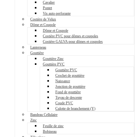
Cavalier
Pontet
Vis auto-perforante
Costière de Velux
Dôme et Coupole
Dôme et Coupole
Costière PVC pour dômes et coupoles
Costière GALVA pour dômes et coupoles
Lanterneau
Gouttière
Gouttière Zinc
Gouttière PVC
Gouttière PVC
Crochet de gouttière
Naissance
Jonction de gouttière
Fond de gouttière
Tuyau de descente
Coude PVC
Culotte de branchement (Y)
Bandeau Cellulaire
Zinc
Feuille de zinc
Bobineau