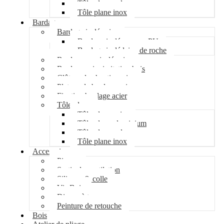
Tôle plane galva
Tôle plane inox
Bardage
Bardage isolé acier
Bardage isolé mousse PU
Bardage isolé laine de roche
Bardage non isolé acier
Bardage acier imitation bois
Clôture de chantier acier
Plateau de bardage acier
Fixation bardage acier
Tôle plane
Tôle plane acier
Tôle plane aluminium
Tôle plane galva
Tôle plane inox
Accessoires
Pipeco
Sortie de ventilation
Silicone & colle
Vis Bois
Disque à tronçonner
Peinture de retouche
Bois