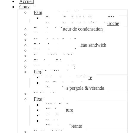
Accueil
Couverture
Panneau sandwich isolé
Panneau Sandwich isolé mousse PU
Panneau Sandwich isolé laine de roche
Bac acier régulateur de condensation
Bac acier sec
Bac acier imitation tuile
Polycarbonate pour panneau sandwich
Polycarbonate nervuré
Support d’étanchéité
Plancher collaborant
Polycarbonate ondulé
Pergola et Véranda
Polycarbonate alvéolaire
Profil polycarbonate
Accessoires pergola & véranda
Finition toiture
Fixation couverture
Kit de fixation
Vis de couture
Cavalier
Pontet
Vis auto-perforante
Costière de Velux