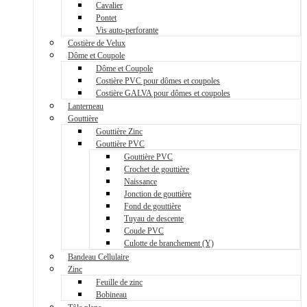
Cavalier
Pontet
Vis auto-perforante
Costière de Velux
Dôme et Coupole
Dôme et Coupole
Costière PVC pour dômes et coupoles
Costière GALVA pour dômes et coupoles
Lanterneau
Gouttière
Gouttière Zinc
Gouttière PVC
Gouttière PVC
Crochet de gouttière
Naissance
Jonction de gouttière
Fond de gouttière
Tuyau de descente
Coude PVC
Culotte de branchement (Y)
Bandeau Cellulaire
Zinc
Feuille de zinc
Bobineau