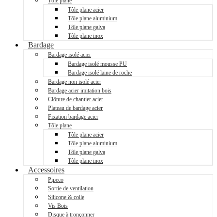
Tôle plane
Tôle plane acier
Tôle plane aluminium
Tôle plane galva
Tôle plane inox
Bardage
Bardage isolé acier
Bardage isolé mousse PU
Bardage isolé laine de roche
Bardage non isolé acier
Bardage acier imitation bois
Clôture de chantier acier
Plateau de bardage acier
Fixation bardage acier
Tôle plane
Tôle plane acier
Tôle plane aluminium
Tôle plane galva
Tôle plane inox
Accessoires
Pipeco
Sortie de ventilation
Silicone & colle
Vis Bois
Disque à tronçonner