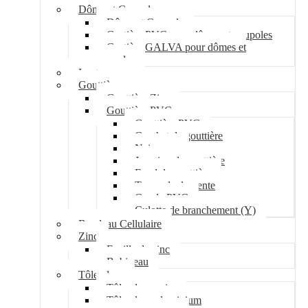
Dôme et Coupole
Dôme et Coupole
Costière PVC pour dômes et coupoles
Costière GALVA pour dômes et
coupoles
Lanterneau
Gouttière
Gouttière Zinc
Gouttière PVC
Gouttière PVC
Crochet de gouttière
Naissance
Jonction de gouttière
Fond de gouttière
Tuyau de descente
Coude PVC
Culotte de branchement (Y)
Bandeau Cellulaire
Zinc
Feuille de zinc
Bobineau
Tôle plane
Tôle plane acier
Tôle plane aluminium