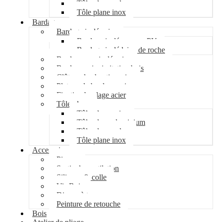
Tôle plane galva
Tôle plane inox
Bardage
Bardage isolé acier
Bardage isolé mousse PU
Bardage isolé laine de roche
Bardage non isolé acier
Bardage acier imitation bois
Clôture de chantier acier
Plateau de bardage acier
Fixation bardage acier
Tôle plane
Tôle plane acier
Tôle plane aluminium
Tôle plane galva
Tôle plane inox
Accessoires
Pipeco
Sortie de ventilation
Silicone & colle
Vis Bois
Disque à tronçonner
Peinture de retouche
Bois