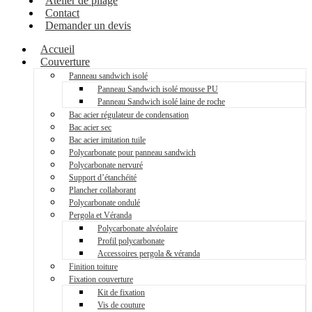
Atelier de pliage
Contact
Demander un devis
Accueil
Couverture
Panneau sandwich isolé
Panneau Sandwich isolé mousse PU
Panneau Sandwich isolé laine de roche
Bac acier régulateur de condensation
Bac acier sec
Bac acier imitation tuile
Polycarbonate pour panneau sandwich
Polycarbonate nervuré
Support d’étanchéité
Plancher collaborant
Polycarbonate ondulé
Pergola et Véranda
Polycarbonate alvéolaire
Profil polycarbonate
Accessoires pergola & véranda
Finition toiture
Fixation couverture
Kit de fixation
Vis de couture