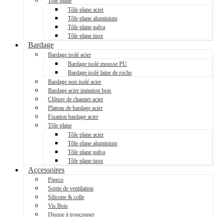
Tôle plane
Tôle plane acier
Tôle plane aluminium
Tôle plane galva
Tôle plane inox
Bardage
Bardage isolé acier
Bardage isolé mousse PU
Bardage isolé laine de roche
Bardage non isolé acier
Bardage acier imitation bois
Clôture de chantier acier
Plateau de bardage acier
Fixation bardage acier
Tôle plane
Tôle plane acier
Tôle plane aluminium
Tôle plane galva
Tôle plane inox
Accessoires
Pipeco
Sortie de ventilation
Silicone & colle
Vis Bois
Disque à tronçonner