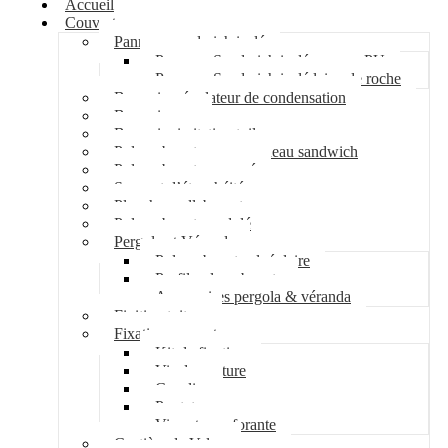
Accueil
Couverture
Panneau sandwich isolé
Panneau Sandwich isolé mousse PU
Panneau Sandwich isolé laine de roche
Bac acier régulateur de condensation
Bac acier sec
Bac acier imitation tuile
Polycarbonate pour panneau sandwich
Polycarbonate nervuré
Support d’étanchéité
Plancher collaborant
Polycarbonate ondulé
Pergola et Véranda
Polycarbonate alvéolaire
Profil polycarbonate
Accessoires pergola & véranda
Finition toiture
Fixation couverture
Kit de fixation
Vis de couture
Cavalier
Pontet
Vis auto-perforante
Costière de Velux