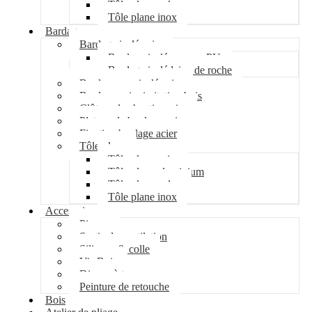
Tôle plane galva
Tôle plane inox
Bardage
Bardage isolé acier
Bardage isolé mousse PU
Bardage isolé laine de roche
Bardage non isolé acier
Bardage acier imitation bois
Clôture de chantier acier
Plateau de bardage acier
Fixation bardage acier
Tôle plane
Tôle plane acier
Tôle plane aluminium
Tôle plane galva
Tôle plane inox
Accessoires
Pipeco
Sortie de ventilation
Silicone & colle
Vis Bois
Disque à tronçonner
Peinture de retouche
Bois