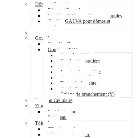
Dôme et Coupole
Dôme et Coupole
Costière PVC pour dômes et coupoles
Costière GALVA pour dômes et
coupoles
Lanterneau
Gouttière
Gouttière Zinc
Gouttière PVC
Gouttière PVC
Crochet de gouttière
Naissance
Jonction de gouttière
Fond de gouttière
Tuyau de descente
Coude PVC
Culotte de branchement (Y)
Bandeau Cellulaire
Zinc
Feuille de zinc
Bobineau
Tôle plane
Tôle plane acier
Tôle plane aluminium