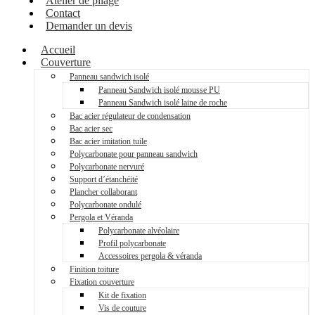
Atelier de pliage
Contact
Demander un devis
Accueil
Couverture
Panneau sandwich isolé
Panneau Sandwich isolé mousse PU
Panneau Sandwich isolé laine de roche
Bac acier régulateur de condensation
Bac acier sec
Bac acier imitation tuile
Polycarbonate pour panneau sandwich
Polycarbonate nervuré
Support d’étanchéité
Plancher collaborant
Polycarbonate ondulé
Pergola et Véranda
Polycarbonate alvéolaire
Profil polycarbonate
Accessoires pergola & véranda
Finition toiture
Fixation couverture
Kit de fixation
Vis de couture