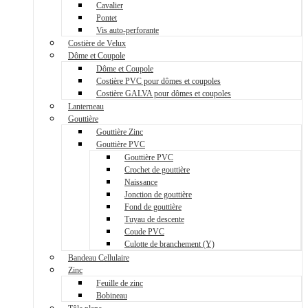
Cavalier
Pontet
Vis auto-perforante
Costière de Velux
Dôme et Coupole
Dôme et Coupole
Costière PVC pour dômes et coupoles
Costière GALVA pour dômes et coupoles
Lanterneau
Gouttière
Gouttière Zinc
Gouttière PVC
Gouttière PVC
Crochet de gouttière
Naissance
Jonction de gouttière
Fond de gouttière
Tuyau de descente
Coude PVC
Culotte de branchement (Y)
Bandeau Cellulaire
Zinc
Feuille de zinc
Bobineau