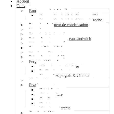
Accueil
Couverture
Panneau sandwich isolé
Panneau Sandwich isolé mousse PU
Panneau Sandwich isolé laine de roche
Bac acier régulateur de condensation
Bac acier sec
Bac acier imitation tuile
Polycarbonate pour panneau sandwich
Polycarbonate nervuré
Support d’étanchéité
Plancher collaborant
Polycarbonate ondulé
Pergola et Véranda
Polycarbonate alvéolaire
Profil polycarbonate
Accessoires pergola & véranda
Finition toiture
Fixation couverture
Kit de fixation
Vis de couture
Cavalier
Pontet
Vis auto-perforante
Costière de Velux