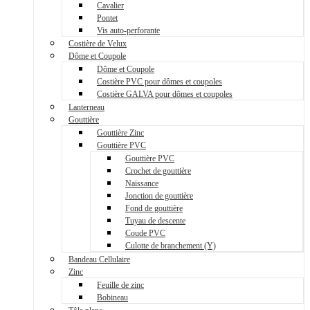
Cavalier
Pontet
Vis auto-perforante
Costière de Velux
Dôme et Coupole
Dôme et Coupole
Costière PVC pour dômes et coupoles
Costière GALVA pour dômes et coupoles
Lanterneau
Gouttière
Gouttière Zinc
Gouttière PVC
Gouttière PVC
Crochet de gouttière
Naissance
Jonction de gouttière
Fond de gouttière
Tuyau de descente
Coude PVC
Culotte de branchement (Y)
Bandeau Cellulaire
Zinc
Feuille de zinc
Bobineau