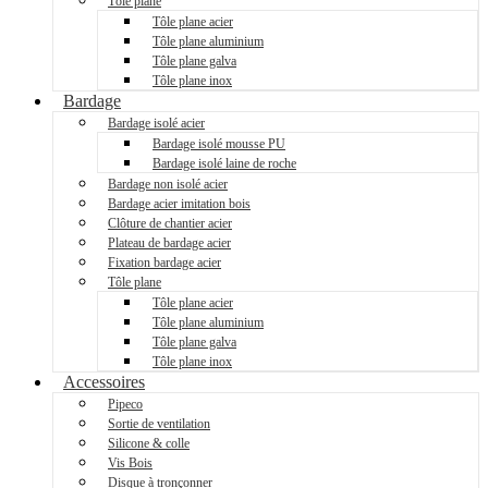
Tôle plane
Tôle plane acier
Tôle plane aluminium
Tôle plane galva
Tôle plane inox
Bardage
Bardage isolé acier
Bardage isolé mousse PU
Bardage isolé laine de roche
Bardage non isolé acier
Bardage acier imitation bois
Clôture de chantier acier
Plateau de bardage acier
Fixation bardage acier
Tôle plane
Tôle plane acier
Tôle plane aluminium
Tôle plane galva
Tôle plane inox
Accessoires
Pipeco
Sortie de ventilation
Silicone & colle
Vis Bois
Disque à tronçonner