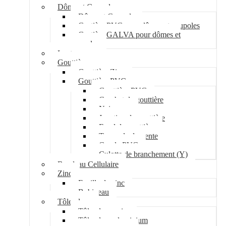
Dôme et Coupole
Dôme et Coupole
Costière PVC pour dômes et coupoles
Costière GALVA pour dômes et
coupoles
Lanterneau
Gouttière
Gouttière Zinc
Gouttière PVC
Gouttière PVC
Crochet de gouttière
Naissance
Jonction de gouttière
Fond de gouttière
Tuyau de descente
Coude PVC
Culotte de branchement (Y)
Bandeau Cellulaire
Zinc
Feuille de zinc
Bobineau
Tôle plane
Tôle plane acier
Tôle plane aluminium