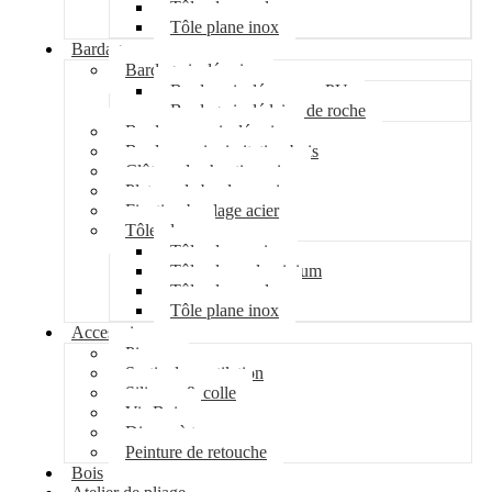
Tôle plane galva
Tôle plane inox
Bardage
Bardage isolé acier
Bardage isolé mousse PU
Bardage isolé laine de roche
Bardage non isolé acier
Bardage acier imitation bois
Clôture de chantier acier
Plateau de bardage acier
Fixation bardage acier
Tôle plane
Tôle plane acier
Tôle plane aluminium
Tôle plane galva
Tôle plane inox
Accessoires
Pipeco
Sortie de ventilation
Silicone & colle
Vis Bois
Disque à tronçonner
Peinture de retouche
Bois