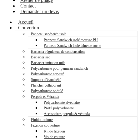
Atelier de pliage
Contact
Demander un devis
Accueil
Couverture
Panneau sandwich isolé
Panneau Sandwich isolé mousse PU
Panneau Sandwich isolé laine de roche
Bac acier régulateur de condensation
Bac acier sec
Bac acier imitation tuile
Polycarbonate pour panneau sandwich
Polycarbonate nervuré
Support d’étanchéité
Plancher collaborant
Polycarbonate ondulé
Pergola et Véranda
Polycarbonate alvéolaire
Profil polycarbonate
Accessoires pergola & véranda
Finition toiture
Fixation couverture
Kit de fixation
Vis de couture