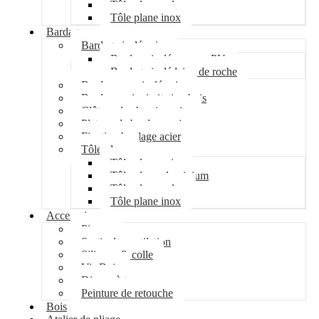
Tôle plane galva
Tôle plane inox
Bardage
Bardage isolé acier
Bardage isolé mousse PU
Bardage isolé laine de roche
Bardage non isolé acier
Bardage acier imitation bois
Clôture de chantier acier
Plateau de bardage acier
Fixation bardage acier
Tôle plane
Tôle plane acier
Tôle plane aluminium
Tôle plane galva
Tôle plane inox
Accessoires
Pipeco
Sortie de ventilation
Silicone & colle
Vis Bois
Disque à tronçonner
Peinture de retouche
Bois