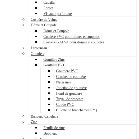
Cavalier
Pontet
Vis auto-perforante
Costière de Velux
Dôme et Coupole
Dôme et Coupole
Costière PVC pour dômes et coupoles
Costière GALVA pour dômes et coupoles
Lanterneau
Gouttière
Gouttière Zinc
Gouttière PVC
Gouttière PVC
Crochet de gouttière
Naissance
Jonction de gouttière
Fond de gouttière
Tuyau de descente
Coude PVC
Culotte de branchement (Y)
Bandeau Cellulaire
Zinc
Feuille de zinc
Bobineau