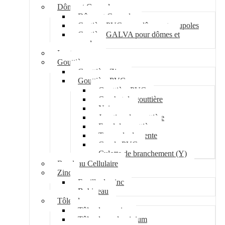
Dôme et Coupole
Dôme et Coupole
Costière PVC pour dômes et coupoles
Costière GALVA pour dômes et
coupoles
Lanterneau
Gouttière
Gouttière Zinc
Gouttière PVC
Gouttière PVC
Crochet de gouttière
Naissance
Jonction de gouttière
Fond de gouttière
Tuyau de descente
Coude PVC
Culotte de branchement (Y)
Bandeau Cellulaire
Zinc
Feuille de zinc
Bobineau
Tôle plane
Tôle plane acier
Tôle plane aluminium