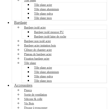
Tôle plane
Tôle plane acier
Tôle plane aluminium
Tôle plane galva
Tôle plane inox
Bardage
Bardage isolé acier
Bardage isolé mousse PU
Bardage isolé laine de roche
Bardage non isolé acier
Bardage acier imitation bois
Clôture de chantier acier
Plateau de bardage acier
Fixation bardage acier
Tôle plane
Tôle plane acier
Tôle plane aluminium
Tôle plane galva
Tôle plane inox
Accessoires
Pipeco
Sortie de ventilation
Silicone & colle
Vis Bois
Disque à tronçonner