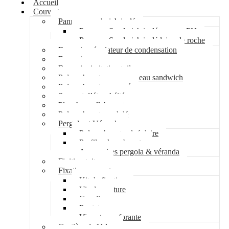
Accueil
Couverture
Panneau sandwich isolé
Panneau Sandwich isolé mousse PU
Panneau Sandwich isolé laine de roche
Bac acier régulateur de condensation
Bac acier sec
Bac acier imitation tuile
Polycarbonate pour panneau sandwich
Polycarbonate nervuré
Support d’étanchéité
Plancher collaborant
Polycarbonate ondulé
Pergola et Véranda
Polycarbonate alvéolaire
Profil polycarbonate
Accessoires pergola & véranda
Finition toiture
Fixation couverture
Kit de fixation
Vis de couture
Cavalier
Pontet
Vis auto-perforante
Costière de Velux