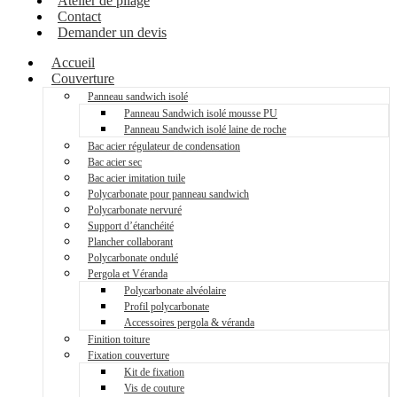
Atelier de pliage
Contact
Demander un devis
Accueil
Couverture
Panneau sandwich isolé
Panneau Sandwich isolé mousse PU
Panneau Sandwich isolé laine de roche
Bac acier régulateur de condensation
Bac acier sec
Bac acier imitation tuile
Polycarbonate pour panneau sandwich
Polycarbonate nervuré
Support d’étanchéité
Plancher collaborant
Polycarbonate ondulé
Pergola et Véranda
Polycarbonate alvéolaire
Profil polycarbonate
Accessoires pergola & véranda
Finition toiture
Fixation couverture
Kit de fixation
Vis de couture