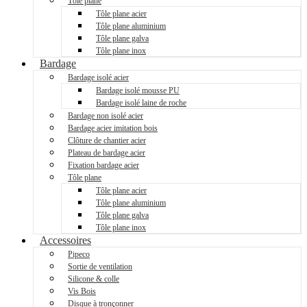
Tôle plane
Tôle plane acier
Tôle plane aluminium
Tôle plane galva
Tôle plane inox
Bardage
Bardage isolé acier
Bardage isolé mousse PU
Bardage isolé laine de roche
Bardage non isolé acier
Bardage acier imitation bois
Clôture de chantier acier
Plateau de bardage acier
Fixation bardage acier
Tôle plane
Tôle plane acier
Tôle plane aluminium
Tôle plane galva
Tôle plane inox
Accessoires
Pipeco
Sortie de ventilation
Silicone & colle
Vis Bois
Disque à tronçonner