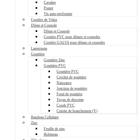
Cavalier
Pontet
Vis auto-perforante
Costière de Velux
Dôme et Coupole
Dôme et Coupole
Costière PVC pour dômes et coupoles
Costière GALVA pour dômes et coupoles
Lanterneau
Gouttière
Gouttière Zinc
Gouttière PVC
Gouttière PVC
Crochet de gouttière
Naissance
Jonction de gouttière
Fond de gouttière
Tuyau de descente
Coude PVC
Culotte de branchement (Y)
Bandeau Cellulaire
Zinc
Feuille de zinc
Bobineau