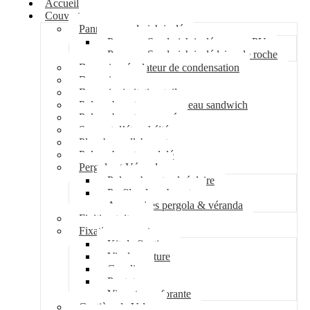
Accueil
Couverture
Panneau sandwich isolé
Panneau Sandwich isolé mousse PU
Panneau Sandwich isolé laine de roche
Bac acier régulateur de condensation
Bac acier sec
Bac acier imitation tuile
Polycarbonate pour panneau sandwich
Polycarbonate nervuré
Support d’étanchéité
Plancher collaborant
Polycarbonate ondulé
Pergola et Véranda
Polycarbonate alvéolaire
Profil polycarbonate
Accessoires pergola & véranda
Finition toiture
Fixation couverture
Kit de fixation
Vis de couture
Cavalier
Pontet
Vis auto-perforante
Costière de Velux