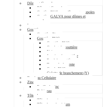
Dôme et Coupole
Dôme et Coupole
Costière PVC pour dômes et coupoles
Costière GALVA pour dômes et
coupoles
Lanterneau
Gouttière
Gouttière Zinc
Gouttière PVC
Gouttière PVC
Crochet de gouttière
Naissance
Jonction de gouttière
Fond de gouttière
Tuyau de descente
Coude PVC
Culotte de branchement (Y)
Bandeau Cellulaire
Zinc
Feuille de zinc
Bobineau
Tôle plane
Tôle plane acier
Tôle plane aluminium