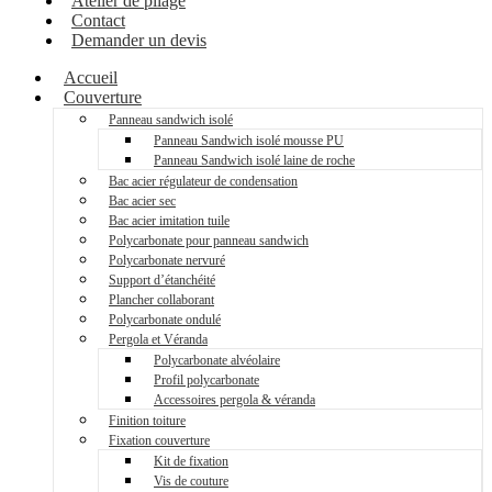
Atelier de pliage
Contact
Demander un devis
Accueil
Couverture
Panneau sandwich isolé
Panneau Sandwich isolé mousse PU
Panneau Sandwich isolé laine de roche
Bac acier régulateur de condensation
Bac acier sec
Bac acier imitation tuile
Polycarbonate pour panneau sandwich
Polycarbonate nervuré
Support d’étanchéité
Plancher collaborant
Polycarbonate ondulé
Pergola et Véranda
Polycarbonate alvéolaire
Profil polycarbonate
Accessoires pergola & véranda
Finition toiture
Fixation couverture
Kit de fixation
Vis de couture