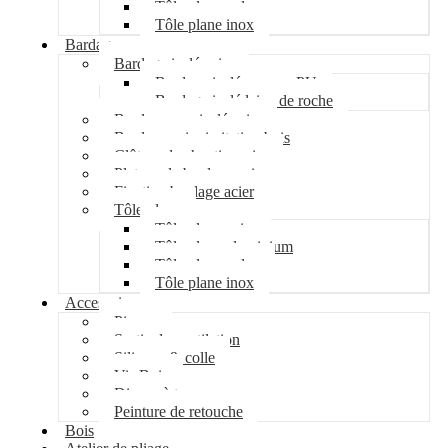
Tôle plane galva
Tôle plane inox
Bardage
Bardage isolé acier
Bardage isolé mousse PU
Bardage isolé laine de roche
Bardage non isolé acier
Bardage acier imitation bois
Clôture de chantier acier
Plateau de bardage acier
Fixation bardage acier
Tôle plane
Tôle plane acier
Tôle plane aluminium
Tôle plane galva
Tôle plane inox
Accessoires
Pipeco
Sortie de ventilation
Silicone & colle
Vis Bois
Disque à tronçonner
Peinture de retouche
Bois