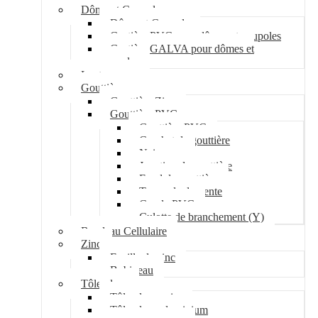
Dôme et Coupole
Dôme et Coupole
Costière PVC pour dômes et coupoles
Costière GALVA pour dômes et
coupoles
Lanterneau
Gouttière
Gouttière Zinc
Gouttière PVC
Gouttière PVC
Crochet de gouttière
Naissance
Jonction de gouttière
Fond de gouttière
Tuyau de descente
Coude PVC
Culotte de branchement (Y)
Bandeau Cellulaire
Zinc
Feuille de zinc
Bobineau
Tôle plane
Tôle plane acier
Tôle plane aluminium