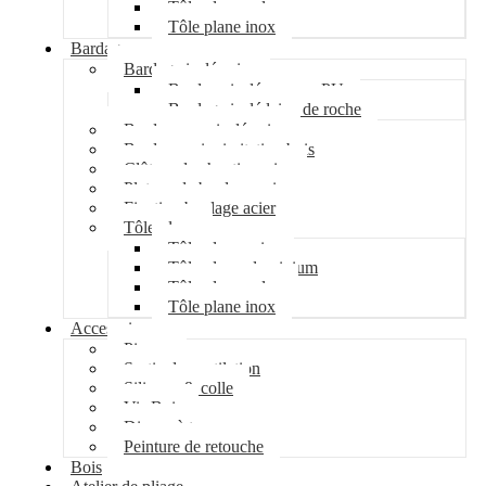
Tôle plane galva
Tôle plane inox
Bardage
Bardage isolé acier
Bardage isolé mousse PU
Bardage isolé laine de roche
Bardage non isolé acier
Bardage acier imitation bois
Clôture de chantier acier
Plateau de bardage acier
Fixation bardage acier
Tôle plane
Tôle plane acier
Tôle plane aluminium
Tôle plane galva
Tôle plane inox
Accessoires
Pipeco
Sortie de ventilation
Silicone & colle
Vis Bois
Disque à tronçonner
Peinture de retouche
Bois