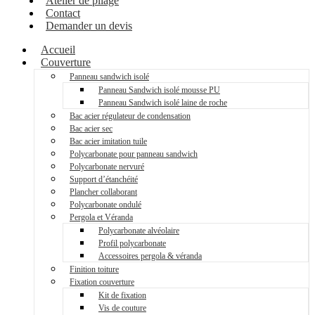
Atelier de pliage
Contact
Demander un devis
Accueil
Couverture
Panneau sandwich isolé
Panneau Sandwich isolé mousse PU
Panneau Sandwich isolé laine de roche
Bac acier régulateur de condensation
Bac acier sec
Bac acier imitation tuile
Polycarbonate pour panneau sandwich
Polycarbonate nervuré
Support d’étanchéité
Plancher collaborant
Polycarbonate ondulé
Pergola et Véranda
Polycarbonate alvéolaire
Profil polycarbonate
Accessoires pergola & véranda
Finition toiture
Fixation couverture
Kit de fixation
Vis de couture