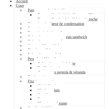
Accueil
Couverture
Panneau sandwich isolé
Panneau Sandwich isolé mousse PU
Panneau Sandwich isolé laine de roche
Bac acier régulateur de condensation
Bac acier sec
Bac acier imitation tuile
Polycarbonate pour panneau sandwich
Polycarbonate nervuré
Support d’étanchéité
Plancher collaborant
Polycarbonate ondulé
Pergola et Véranda
Polycarbonate alvéolaire
Profil polycarbonate
Accessoires pergola & véranda
Finition toiture
Fixation couverture
Kit de fixation
Vis de couture
Cavalier
Pontet
Vis auto-perforante
Costière de Velux