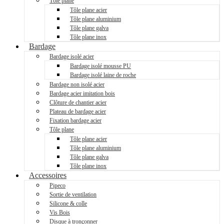
Tôle plane
Tôle plane acier
Tôle plane aluminium
Tôle plane galva
Tôle plane inox
Bardage
Bardage isolé acier
Bardage isolé mousse PU
Bardage isolé laine de roche
Bardage non isolé acier
Bardage acier imitation bois
Clôture de chantier acier
Plateau de bardage acier
Fixation bardage acier
Tôle plane
Tôle plane acier
Tôle plane aluminium
Tôle plane galva
Tôle plane inox
Accessoires
Pipeco
Sortie de ventilation
Silicone & colle
Vis Bois
Disque à tronçonner