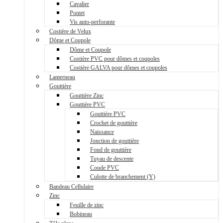
Cavalier
Pontet
Vis auto-perforante
Costière de Velux
Dôme et Coupole
Dôme et Coupole
Costière PVC pour dômes et coupoles
Costière GALVA pour dômes et coupoles
Lanterneau
Gouttière
Gouttière Zinc
Gouttière PVC
Gouttière PVC
Crochet de gouttière
Naissance
Jonction de gouttière
Fond de gouttière
Tuyau de descente
Coude PVC
Culotte de branchement (Y)
Bandeau Cellulaire
Zinc
Feuille de zinc
Bobineau