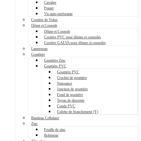
Cavalier
Pontet
Vis auto-perforante
Costière de Velux
Dôme et Coupole
Dôme et Coupole
Costière PVC pour dômes et coupoles
Costière GALVA pour dômes et coupoles
Lanterneau
Gouttière
Gouttière Zinc
Gouttière PVC
Gouttière PVC
Crochet de gouttière
Naissance
Jonction de gouttière
Fond de gouttière
Tuyau de descente
Coude PVC
Culotte de branchement (Y)
Bandeau Cellulaire
Zinc
Feuille de zinc
Bobineau