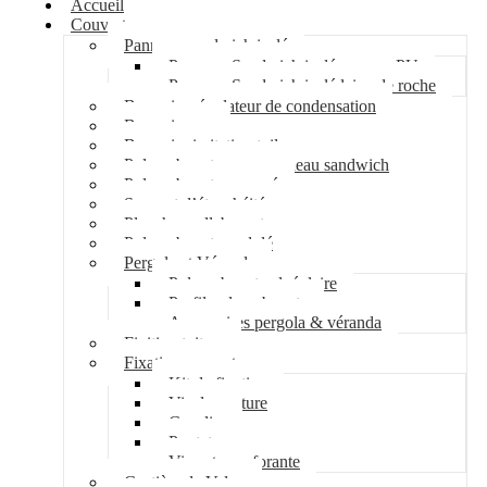
Accueil
Couverture
Panneau sandwich isolé
Panneau Sandwich isolé mousse PU
Panneau Sandwich isolé laine de roche
Bac acier régulateur de condensation
Bac acier sec
Bac acier imitation tuile
Polycarbonate pour panneau sandwich
Polycarbonate nervuré
Support d’étanchéité
Plancher collaborant
Polycarbonate ondulé
Pergola et Véranda
Polycarbonate alvéolaire
Profil polycarbonate
Accessoires pergola & véranda
Finition toiture
Fixation couverture
Kit de fixation
Vis de couture
Cavalier
Pontet
Vis auto-perforante
Costière de Velux