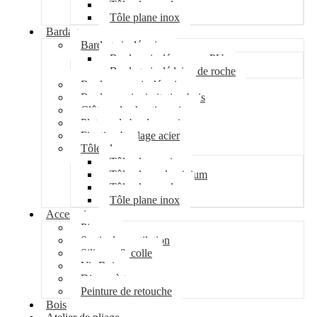
Tôle plane galva
Tôle plane inox
Bardage
Bardage isolé acier
Bardage isolé mousse PU
Bardage isolé laine de roche
Bardage non isolé acier
Bardage acier imitation bois
Clôture de chantier acier
Plateau de bardage acier
Fixation bardage acier
Tôle plane
Tôle plane acier
Tôle plane aluminium
Tôle plane galva
Tôle plane inox
Accessoires
Pipeco
Sortie de ventilation
Silicone & colle
Vis Bois
Disque à tronçonner
Peinture de retouche
Bois