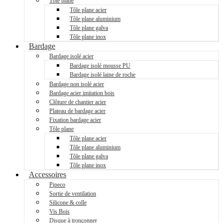
Tôle plane
Tôle plane acier
Tôle plane aluminium
Tôle plane galva
Tôle plane inox
Bardage
Bardage isolé acier
Bardage isolé mousse PU
Bardage isolé laine de roche
Bardage non isolé acier
Bardage acier imitation bois
Clôture de chantier acier
Plateau de bardage acier
Fixation bardage acier
Tôle plane
Tôle plane acier
Tôle plane aluminium
Tôle plane galva
Tôle plane inox
Accessoires
Pipeco
Sortie de ventilation
Silicone & colle
Vis Bois
Disque à tronçonner