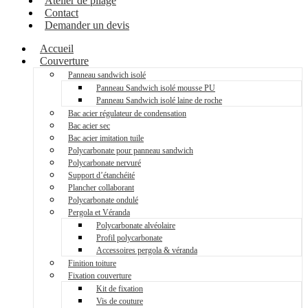
Atelier de pliage
Contact
Demander un devis
Accueil
Couverture
Panneau sandwich isolé
Panneau Sandwich isolé mousse PU
Panneau Sandwich isolé laine de roche
Bac acier régulateur de condensation
Bac acier sec
Bac acier imitation tuile
Polycarbonate pour panneau sandwich
Polycarbonate nervuré
Support d’étanchéité
Plancher collaborant
Polycarbonate ondulé
Pergola et Véranda
Polycarbonate alvéolaire
Profil polycarbonate
Accessoires pergola & véranda
Finition toiture
Fixation couverture
Kit de fixation
Vis de couture