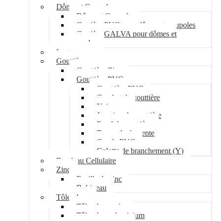
Dôme et Coupole
Dôme et Coupole
Costière PVC pour dômes et coupoles
Costière GALVA pour dômes et
coupoles
Lanterneau
Gouttière
Gouttière Zinc
Gouttière PVC
Gouttière PVC
Crochet de gouttière
Naissance
Jonction de gouttière
Fond de gouttière
Tuyau de descente
Coude PVC
Culotte de branchement (Y)
Bandeau Cellulaire
Zinc
Feuille de zinc
Bobineau
Tôle plane
Tôle plane acier
Tôle plane aluminium