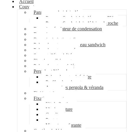
Accueil
Couverture
Panneau sandwich isolé
Panneau Sandwich isolé mousse PU
Panneau Sandwich isolé laine de roche
Bac acier régulateur de condensation
Bac acier sec
Bac acier imitation tuile
Polycarbonate pour panneau sandwich
Polycarbonate nervuré
Support d’étanchéité
Plancher collaborant
Polycarbonate ondulé
Pergola et Véranda
Polycarbonate alvéolaire
Profil polycarbonate
Accessoires pergola & véranda
Finition toiture
Fixation couverture
Kit de fixation
Vis de couture
Cavalier
Pontet
Vis auto-perforante
Costière de Velux