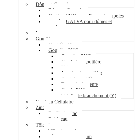
Dôme et Coupole
Dôme et Coupole
Costière PVC pour dômes et coupoles
Costière GALVA pour dômes et
coupoles
Lanterneau
Gouttière
Gouttière Zinc
Gouttière PVC
Gouttière PVC
Crochet de gouttière
Naissance
Jonction de gouttière
Fond de gouttière
Tuyau de descente
Coude PVC
Culotte de branchement (Y)
Bandeau Cellulaire
Zinc
Feuille de zinc
Bobineau
Tôle plane
Tôle plane acier
Tôle plane aluminium