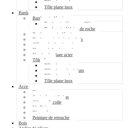
Tôle plane galva
Tôle plane inox
Bardage
Bardage isolé acier
Bardage isolé mousse PU
Bardage isolé laine de roche
Bardage non isolé acier
Bardage acier imitation bois
Clôture de chantier acier
Plateau de bardage acier
Fixation bardage acier
Tôle plane
Tôle plane acier
Tôle plane aluminium
Tôle plane galva
Tôle plane inox
Accessoires
Pipeco
Sortie de ventilation
Silicone & colle
Vis Bois
Disque à tronçonner
Peinture de retouche
Bois