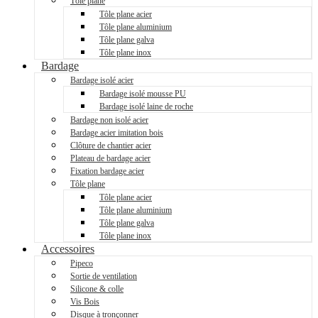
Tôle plane
Tôle plane acier
Tôle plane aluminium
Tôle plane galva
Tôle plane inox
Bardage
Bardage isolé acier
Bardage isolé mousse PU
Bardage isolé laine de roche
Bardage non isolé acier
Bardage acier imitation bois
Clôture de chantier acier
Plateau de bardage acier
Fixation bardage acier
Tôle plane
Tôle plane acier
Tôle plane aluminium
Tôle plane galva
Tôle plane inox
Accessoires
Pipeco
Sortie de ventilation
Silicone & colle
Vis Bois
Disque à tronçonner