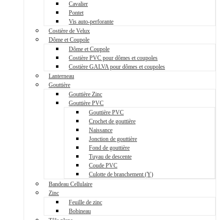
Cavalier
Pontet
Vis auto-perforante
Costière de Velux
Dôme et Coupole
Dôme et Coupole
Costière PVC pour dômes et coupoles
Costière GALVA pour dômes et coupoles
Lanterneau
Gouttière
Gouttière Zinc
Gouttière PVC
Gouttière PVC
Crochet de gouttière
Naissance
Jonction de gouttière
Fond de gouttière
Tuyau de descente
Coude PVC
Culotte de branchement (Y)
Bandeau Cellulaire
Zinc
Feuille de zinc
Bobineau