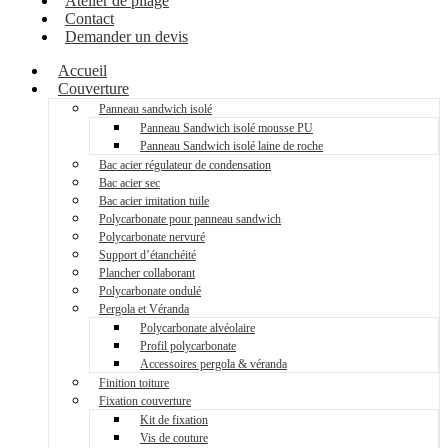
Atelier de pliage
Contact
Demander un devis
Accueil
Couverture
Panneau sandwich isolé
Panneau Sandwich isolé mousse PU
Panneau Sandwich isolé laine de roche
Bac acier régulateur de condensation
Bac acier sec
Bac acier imitation tuile
Polycarbonate pour panneau sandwich
Polycarbonate nervuré
Support d’étanchéité
Plancher collaborant
Polycarbonate ondulé
Pergola et Véranda
Polycarbonate alvéolaire
Profil polycarbonate
Accessoires pergola & véranda
Finition toiture
Fixation couverture
Kit de fixation
Vis de couture