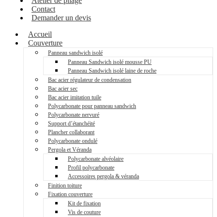
Atelier de pliage
Contact
Demander un devis
Accueil
Couverture
Panneau sandwich isolé
Panneau Sandwich isolé mousse PU
Panneau Sandwich isolé laine de roche
Bac acier régulateur de condensation
Bac acier sec
Bac acier imitation tuile
Polycarbonate pour panneau sandwich
Polycarbonate nervuré
Support d’étanchéité
Plancher collaborant
Polycarbonate ondulé
Pergola et Véranda
Polycarbonate alvéolaire
Profil polycarbonate
Accessoires pergola & véranda
Finition toiture
Fixation couverture
Kit de fixation
Vis de couture