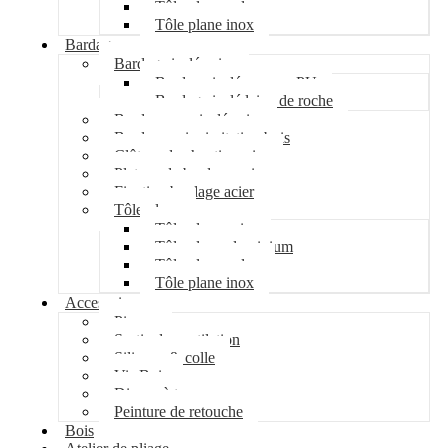
Tôle plane galva
Tôle plane inox
Bardage
Bardage isolé acier
Bardage isolé mousse PU
Bardage isolé laine de roche
Bardage non isolé acier
Bardage acier imitation bois
Clôture de chantier acier
Plateau de bardage acier
Fixation bardage acier
Tôle plane
Tôle plane acier
Tôle plane aluminium
Tôle plane galva
Tôle plane inox
Accessoires
Pipeco
Sortie de ventilation
Silicone & colle
Vis Bois
Disque à tronçonner
Peinture de retouche
Bois