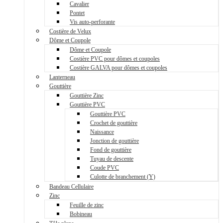
Cavalier
Pontet
Vis auto-perforante
Costière de Velux
Dôme et Coupole
Dôme et Coupole
Costière PVC pour dômes et coupoles
Costière GALVA pour dômes et coupoles
Lanterneau
Gouttière
Gouttière Zinc
Gouttière PVC
Gouttière PVC
Crochet de gouttière
Naissance
Jonction de gouttière
Fond de gouttière
Tuyau de descente
Coude PVC
Culotte de branchement (Y)
Bandeau Cellulaire
Zinc
Feuille de zinc
Bobineau