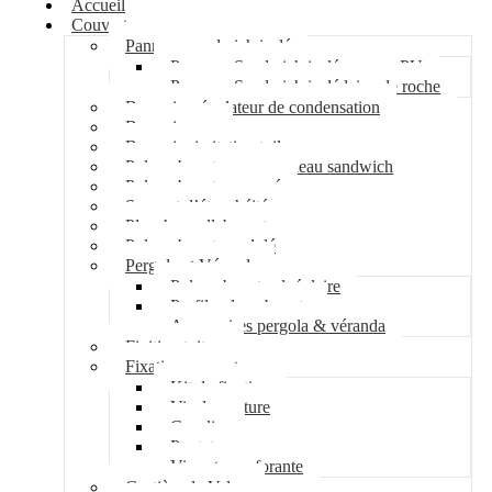
Accueil
Couverture
Panneau sandwich isolé
Panneau Sandwich isolé mousse PU
Panneau Sandwich isolé laine de roche
Bac acier régulateur de condensation
Bac acier sec
Bac acier imitation tuile
Polycarbonate pour panneau sandwich
Polycarbonate nervuré
Support d’étanchéité
Plancher collaborant
Polycarbonate ondulé
Pergola et Véranda
Polycarbonate alvéolaire
Profil polycarbonate
Accessoires pergola & véranda
Finition toiture
Fixation couverture
Kit de fixation
Vis de couture
Cavalier
Pontet
Vis auto-perforante
Costière de Velux