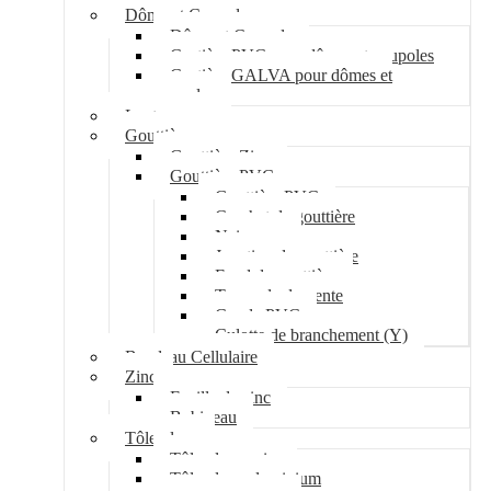
Dôme et Coupole
Dôme et Coupole
Costière PVC pour dômes et coupoles
Costière GALVA pour dômes et
coupoles
Lanterneau
Gouttière
Gouttière Zinc
Gouttière PVC
Gouttière PVC
Crochet de gouttière
Naissance
Jonction de gouttière
Fond de gouttière
Tuyau de descente
Coude PVC
Culotte de branchement (Y)
Bandeau Cellulaire
Zinc
Feuille de zinc
Bobineau
Tôle plane
Tôle plane acier
Tôle plane aluminium