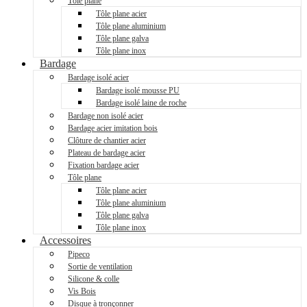
Tôle plane
Tôle plane acier
Tôle plane aluminium
Tôle plane galva
Tôle plane inox
Bardage
Bardage isolé acier
Bardage isolé mousse PU
Bardage isolé laine de roche
Bardage non isolé acier
Bardage acier imitation bois
Clôture de chantier acier
Plateau de bardage acier
Fixation bardage acier
Tôle plane
Tôle plane acier
Tôle plane aluminium
Tôle plane galva
Tôle plane inox
Accessoires
Pipeco
Sortie de ventilation
Silicone & colle
Vis Bois
Disque à tronçonner