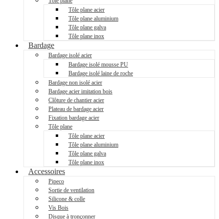
Tôle plane
Tôle plane acier
Tôle plane aluminium
Tôle plane galva
Tôle plane inox
Bardage
Bardage isolé acier
Bardage isolé mousse PU
Bardage isolé laine de roche
Bardage non isolé acier
Bardage acier imitation bois
Clôture de chantier acier
Plateau de bardage acier
Fixation bardage acier
Tôle plane
Tôle plane acier
Tôle plane aluminium
Tôle plane galva
Tôle plane inox
Accessoires
Pipeco
Sortie de ventilation
Silicone & colle
Vis Bois
Disque à tronçonner