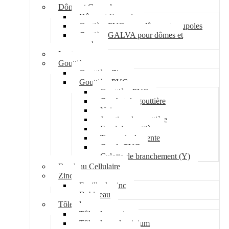
Dôme et Coupole
Dôme et Coupole
Costière PVC pour dômes et coupoles
Costière GALVA pour dômes et
coupoles
Lanterneau
Gouttière
Gouttière Zinc
Gouttière PVC
Gouttière PVC
Crochet de gouttière
Naissance
Jonction de gouttière
Fond de gouttière
Tuyau de descente
Coude PVC
Culotte de branchement (Y)
Bandeau Cellulaire
Zinc
Feuille de zinc
Bobineau
Tôle plane
Tôle plane acier
Tôle plane aluminium