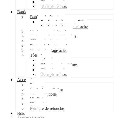
Tôle plane galva
Tôle plane inox
Bardage
Bardage isolé acier
Bardage isolé mousse PU
Bardage isolé laine de roche
Bardage non isolé acier
Bardage acier imitation bois
Clôture de chantier acier
Plateau de bardage acier
Fixation bardage acier
Tôle plane
Tôle plane acier
Tôle plane aluminium
Tôle plane galva
Tôle plane inox
Accessoires
Pipeco
Sortie de ventilation
Silicone & colle
Vis Bois
Disque à tronçonner
Peinture de retouche
Bois