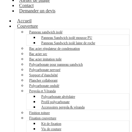
Atelier de pliage
Contact
Demander un devis
Accueil
Couverture
Panneau sandwich isolé
Panneau Sandwich isolé mousse PU
Panneau Sandwich isolé laine de roche
Bac acier régulateur de condensation
Bac acier sec
Bac acier imitation tuile
Polycarbonate pour panneau sandwich
Polycarbonate nervuré
Support d’étanchéité
Plancher collaborant
Polycarbonate ondulé
Pergola et Véranda
Polycarbonate alvéolaire
Profil polycarbonate
Accessoires pergola & véranda
Finition toiture
Fixation couverture
Kit de fixation
Vis de couture