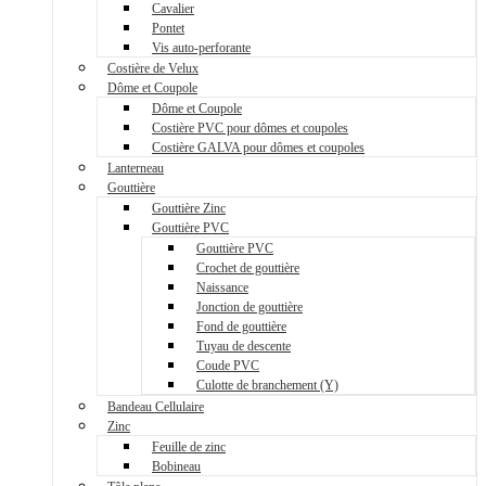
Cavalier
Pontet
Vis auto-perforante
Costière de Velux
Dôme et Coupole
Dôme et Coupole
Costière PVC pour dômes et coupoles
Costière GALVA pour dômes et coupoles
Lanterneau
Gouttière
Gouttière Zinc
Gouttière PVC
Gouttière PVC
Crochet de gouttière
Naissance
Jonction de gouttière
Fond de gouttière
Tuyau de descente
Coude PVC
Culotte de branchement (Y)
Bandeau Cellulaire
Zinc
Feuille de zinc
Bobineau