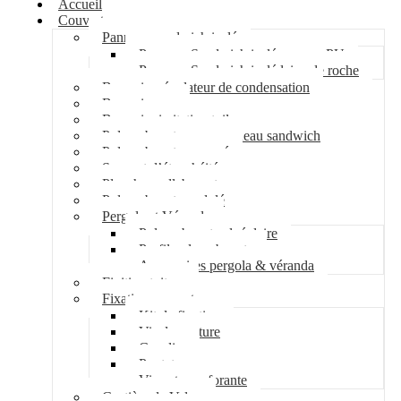
Accueil
Couverture
Panneau sandwich isolé
Panneau Sandwich isolé mousse PU
Panneau Sandwich isolé laine de roche
Bac acier régulateur de condensation
Bac acier sec
Bac acier imitation tuile
Polycarbonate pour panneau sandwich
Polycarbonate nervuré
Support d’étanchéité
Plancher collaborant
Polycarbonate ondulé
Pergola et Véranda
Polycarbonate alvéolaire
Profil polycarbonate
Accessoires pergola & véranda
Finition toiture
Fixation couverture
Kit de fixation
Vis de couture
Cavalier
Pontet
Vis auto-perforante
Costière de Velux