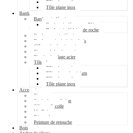
Tôle plane galva
Tôle plane inox
Bardage
Bardage isolé acier
Bardage isolé mousse PU
Bardage isolé laine de roche
Bardage non isolé acier
Bardage acier imitation bois
Clôture de chantier acier
Plateau de bardage acier
Fixation bardage acier
Tôle plane
Tôle plane acier
Tôle plane aluminium
Tôle plane galva
Tôle plane inox
Accessoires
Pipeco
Sortie de ventilation
Silicone & colle
Vis Bois
Disque à tronçonner
Peinture de retouche
Bois