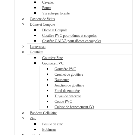
Cavalier
Pontet
Vis auto-perforante
Costière de Velux
Dôme et Coupole
Dôme et Coupole
Costière PVC pour dômes et coupoles
Costière GALVA pour dômes et coupoles
Lanterneau
Gouttière
Gouttière Zinc
Gouttière PVC
Gouttière PVC
Crochet de gouttière
Naissance
Jonction de gouttière
Fond de gouttière
Tuyau de descente
Coude PVC
Culotte de branchement (Y)
Bandeau Cellulaire
Zinc
Feuille de zinc
Bobineau