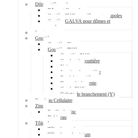
Dôme et Coupole
Dôme et Coupole
Costière PVC pour dômes et coupoles
Costière GALVA pour dômes et
coupoles
Lanterneau
Gouttière
Gouttière Zinc
Gouttière PVC
Gouttière PVC
Crochet de gouttière
Naissance
Jonction de gouttière
Fond de gouttière
Tuyau de descente
Coude PVC
Culotte de branchement (Y)
Bandeau Cellulaire
Zinc
Feuille de zinc
Bobineau
Tôle plane
Tôle plane acier
Tôle plane aluminium