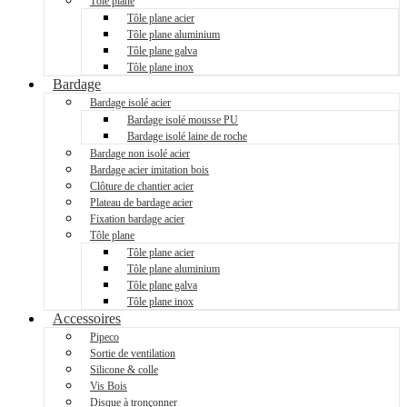
Tôle plane
Tôle plane acier
Tôle plane aluminium
Tôle plane galva
Tôle plane inox
Bardage
Bardage isolé acier
Bardage isolé mousse PU
Bardage isolé laine de roche
Bardage non isolé acier
Bardage acier imitation bois
Clôture de chantier acier
Plateau de bardage acier
Fixation bardage acier
Tôle plane
Tôle plane acier
Tôle plane aluminium
Tôle plane galva
Tôle plane inox
Accessoires
Pipeco
Sortie de ventilation
Silicone & colle
Vis Bois
Disque à tronçonner