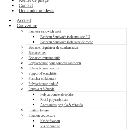
Atelier de pliage
Contact
Demander un devis
Accueil
Couverture
Panneau sandwich isolé
Panneau Sandwich isolé mousse PU
Panneau Sandwich isolé laine de roche
Bac acier régulateur de condensation
Bac acier sec
Bac acier imitation tuile
Polycarbonate pour panneau sandwich
Polycarbonate nervuré
Support d’étanchéité
Plancher collaborant
Polycarbonate ondulé
Pergola et Véranda
Polycarbonate alvéolaire
Profil polycarbonate
Accessoires pergola & véranda
Finition toiture
Fixation couverture
Kit de fixation
Vis de couture