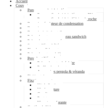
Accueil
Couverture
Panneau sandwich isolé
Panneau Sandwich isolé mousse PU
Panneau Sandwich isolé laine de roche
Bac acier régulateur de condensation
Bac acier sec
Bac acier imitation tuile
Polycarbonate pour panneau sandwich
Polycarbonate nervuré
Support d’étanchéité
Plancher collaborant
Polycarbonate ondulé
Pergola et Véranda
Polycarbonate alvéolaire
Profil polycarbonate
Accessoires pergola & véranda
Finition toiture
Fixation couverture
Kit de fixation
Vis de couture
Cavalier
Pontet
Vis auto-perforante
Costière de Velux