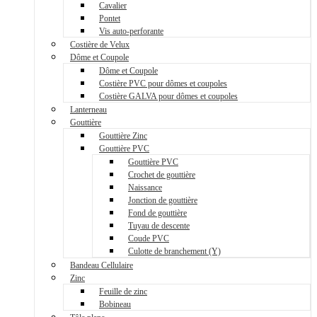
Cavalier
Pontet
Vis auto-perforante
Costière de Velux
Dôme et Coupole
Dôme et Coupole
Costière PVC pour dômes et coupoles
Costière GALVA pour dômes et coupoles
Lanterneau
Gouttière
Gouttière Zinc
Gouttière PVC
Gouttière PVC
Crochet de gouttière
Naissance
Jonction de gouttière
Fond de gouttière
Tuyau de descente
Coude PVC
Culotte de branchement (Y)
Bandeau Cellulaire
Zinc
Feuille de zinc
Bobineau