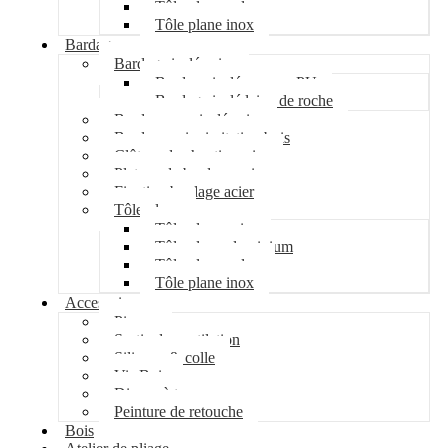
Tôle plane galva
Tôle plane inox
Bardage
Bardage isolé acier
Bardage isolé mousse PU
Bardage isolé laine de roche
Bardage non isolé acier
Bardage acier imitation bois
Clôture de chantier acier
Plateau de bardage acier
Fixation bardage acier
Tôle plane
Tôle plane acier
Tôle plane aluminium
Tôle plane galva
Tôle plane inox
Accessoires
Pipeco
Sortie de ventilation
Silicone & colle
Vis Bois
Disque à tronçonner
Peinture de retouche
Bois