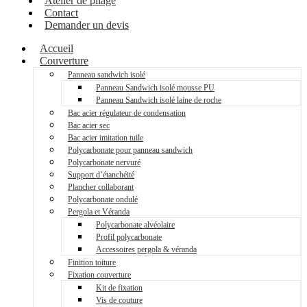
Atelier de pliage
Contact
Demander un devis
Accueil
Couverture
Panneau sandwich isolé
Panneau Sandwich isolé mousse PU
Panneau Sandwich isolé laine de roche
Bac acier régulateur de condensation
Bac acier sec
Bac acier imitation tuile
Polycarbonate pour panneau sandwich
Polycarbonate nervuré
Support d’étanchéité
Plancher collaborant
Polycarbonate ondulé
Pergola et Véranda
Polycarbonate alvéolaire
Profil polycarbonate
Accessoires pergola & véranda
Finition toiture
Fixation couverture
Kit de fixation
Vis de couture