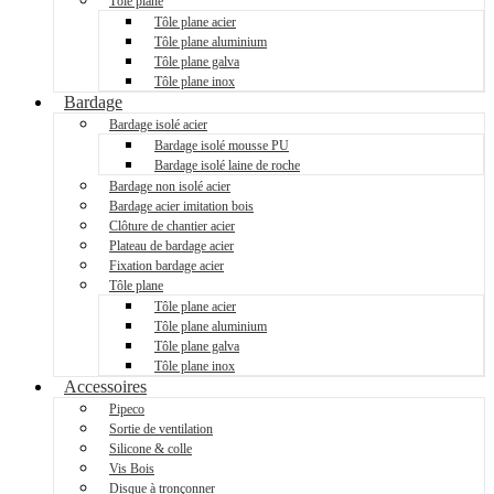
Tôle plane
Tôle plane acier
Tôle plane aluminium
Tôle plane galva
Tôle plane inox
Bardage
Bardage isolé acier
Bardage isolé mousse PU
Bardage isolé laine de roche
Bardage non isolé acier
Bardage acier imitation bois
Clôture de chantier acier
Plateau de bardage acier
Fixation bardage acier
Tôle plane
Tôle plane acier
Tôle plane aluminium
Tôle plane galva
Tôle plane inox
Accessoires
Pipeco
Sortie de ventilation
Silicone & colle
Vis Bois
Disque à tronçonner