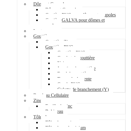
Dôme et Coupole
Dôme et Coupole
Costière PVC pour dômes et coupoles
Costière GALVA pour dômes et
coupoles
Lanterneau
Gouttière
Gouttière Zinc
Gouttière PVC
Gouttière PVC
Crochet de gouttière
Naissance
Jonction de gouttière
Fond de gouttière
Tuyau de descente
Coude PVC
Culotte de branchement (Y)
Bandeau Cellulaire
Zinc
Feuille de zinc
Bobineau
Tôle plane
Tôle plane acier
Tôle plane aluminium