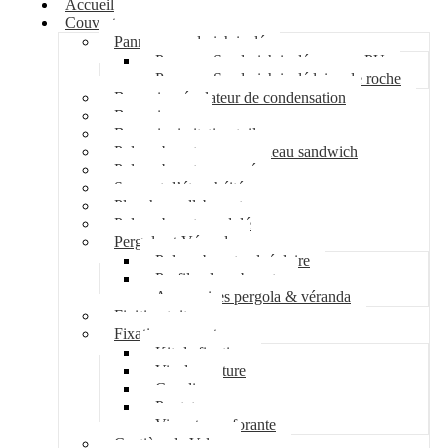
Accueil
Couverture
Panneau sandwich isolé
Panneau Sandwich isolé mousse PU
Panneau Sandwich isolé laine de roche
Bac acier régulateur de condensation
Bac acier sec
Bac acier imitation tuile
Polycarbonate pour panneau sandwich
Polycarbonate nervuré
Support d’étanchéité
Plancher collaborant
Polycarbonate ondulé
Pergola et Véranda
Polycarbonate alvéolaire
Profil polycarbonate
Accessoires pergola & véranda
Finition toiture
Fixation couverture
Kit de fixation
Vis de couture
Cavalier
Pontet
Vis auto-perforante
Costière de Velux