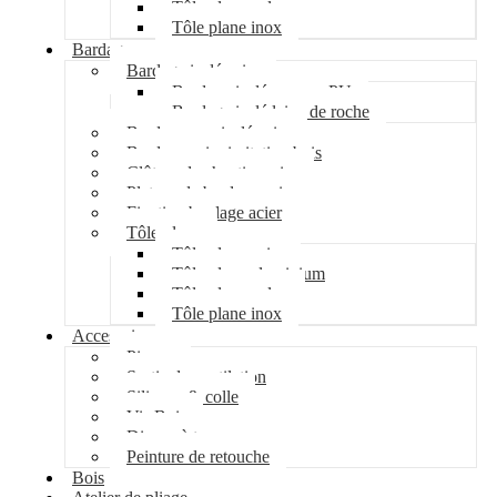
Tôle plane galva
Tôle plane inox
Bardage
Bardage isolé acier
Bardage isolé mousse PU
Bardage isolé laine de roche
Bardage non isolé acier
Bardage acier imitation bois
Clôture de chantier acier
Plateau de bardage acier
Fixation bardage acier
Tôle plane
Tôle plane acier
Tôle plane aluminium
Tôle plane galva
Tôle plane inox
Accessoires
Pipeco
Sortie de ventilation
Silicone & colle
Vis Bois
Disque à tronçonner
Peinture de retouche
Bois