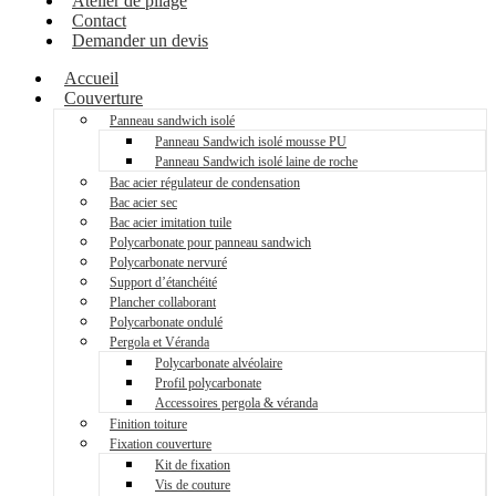
Atelier de pliage
Contact
Demander un devis
Accueil
Couverture
Panneau sandwich isolé
Panneau Sandwich isolé mousse PU
Panneau Sandwich isolé laine de roche
Bac acier régulateur de condensation
Bac acier sec
Bac acier imitation tuile
Polycarbonate pour panneau sandwich
Polycarbonate nervuré
Support d’étanchéité
Plancher collaborant
Polycarbonate ondulé
Pergola et Véranda
Polycarbonate alvéolaire
Profil polycarbonate
Accessoires pergola & véranda
Finition toiture
Fixation couverture
Kit de fixation
Vis de couture