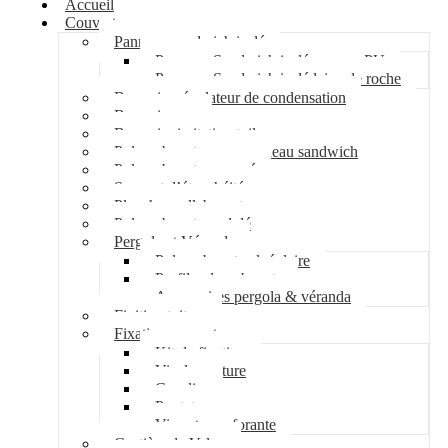
Accueil
Couverture
Panneau sandwich isolé
Panneau Sandwich isolé mousse PU
Panneau Sandwich isolé laine de roche
Bac acier régulateur de condensation
Bac acier sec
Bac acier imitation tuile
Polycarbonate pour panneau sandwich
Polycarbonate nervuré
Support d’étanchéité
Plancher collaborant
Polycarbonate ondulé
Pergola et Véranda
Polycarbonate alvéolaire
Profil polycarbonate
Accessoires pergola & véranda
Finition toiture
Fixation couverture
Kit de fixation
Vis de couture
Cavalier
Pontet
Vis auto-perforante
Costière de Velux