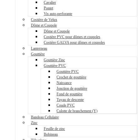
Cavalier
Pontet
Vis auto-perforante
Costière de Velux
Dôme et Coupole
Dôme et Coupole
Costière PVC pour dômes et coupoles
Costière GALVA pour dômes et coupoles
Lanterneau
Gouttière
Gouttière Zinc
Gouttière PVC
Gouttière PVC
Crochet de gouttière
Naissance
Jonction de gouttière
Fond de gouttière
Tuyau de descente
Coude PVC
Culotte de branchement (Y)
Bandeau Cellulaire
Zinc
Feuille de zinc
Bobineau