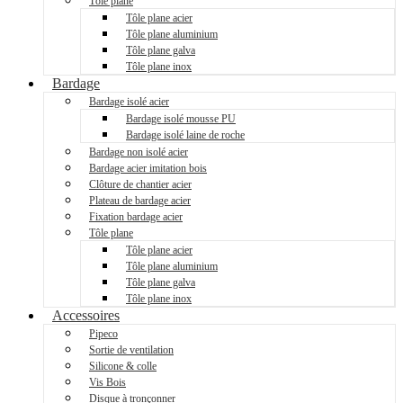
Tôle plane
Tôle plane acier
Tôle plane aluminium
Tôle plane galva
Tôle plane inox
Bardage
Bardage isolé acier
Bardage isolé mousse PU
Bardage isolé laine de roche
Bardage non isolé acier
Bardage acier imitation bois
Clôture de chantier acier
Plateau de bardage acier
Fixation bardage acier
Tôle plane
Tôle plane acier
Tôle plane aluminium
Tôle plane galva
Tôle plane inox
Accessoires
Pipeco
Sortie de ventilation
Silicone & colle
Vis Bois
Disque à tronçonner