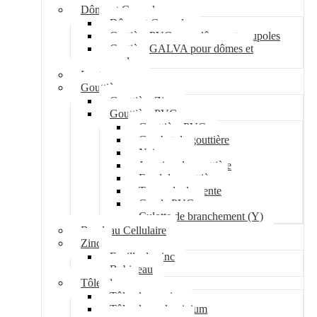
Dôme et Coupole
Dôme et Coupole
Costière PVC pour dômes et coupoles
Costière GALVA pour dômes et
coupoles
Lanterneau
Gouttière
Gouttière Zinc
Gouttière PVC
Gouttière PVC
Crochet de gouttière
Naissance
Jonction de gouttière
Fond de gouttière
Tuyau de descente
Coude PVC
Culotte de branchement (Y)
Bandeau Cellulaire
Zinc
Feuille de zinc
Bobineau
Tôle plane
Tôle plane acier
Tôle plane aluminium