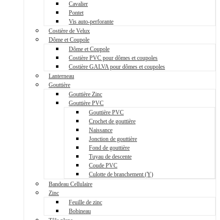
Cavalier
Pontet
Vis auto-perforante
Costière de Velux
Dôme et Coupole
Dôme et Coupole
Costière PVC pour dômes et coupoles
Costière GALVA pour dômes et coupoles
Lanterneau
Gouttière
Gouttière Zinc
Gouttière PVC
Gouttière PVC
Crochet de gouttière
Naissance
Jonction de gouttière
Fond de gouttière
Tuyau de descente
Coude PVC
Culotte de branchement (Y)
Bandeau Cellulaire
Zinc
Feuille de zinc
Bobineau