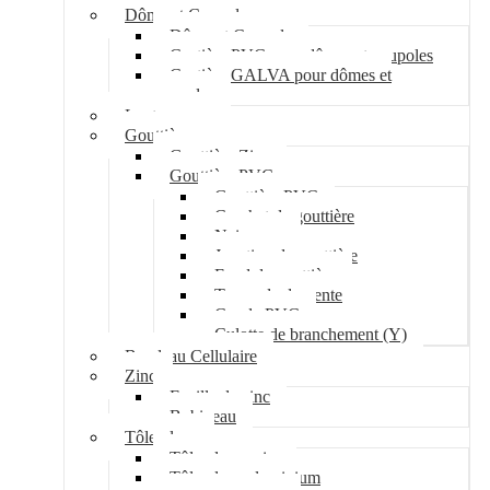
Dôme et Coupole
Dôme et Coupole
Costière PVC pour dômes et coupoles
Costière GALVA pour dômes et
coupoles
Lanterneau
Gouttière
Gouttière Zinc
Gouttière PVC
Gouttière PVC
Crochet de gouttière
Naissance
Jonction de gouttière
Fond de gouttière
Tuyau de descente
Coude PVC
Culotte de branchement (Y)
Bandeau Cellulaire
Zinc
Feuille de zinc
Bobineau
Tôle plane
Tôle plane acier
Tôle plane aluminium