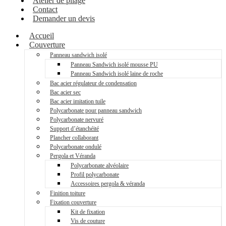
Atelier de pliage
Contact
Demander un devis
Accueil
Couverture
Panneau sandwich isolé
Panneau Sandwich isolé mousse PU
Panneau Sandwich isolé laine de roche
Bac acier régulateur de condensation
Bac acier sec
Bac acier imitation tuile
Polycarbonate pour panneau sandwich
Polycarbonate nervuré
Support d’étanchéité
Plancher collaborant
Polycarbonate ondulé
Pergola et Véranda
Polycarbonate alvéolaire
Profil polycarbonate
Accessoires pergola & véranda
Finition toiture
Fixation couverture
Kit de fixation
Vis de couture