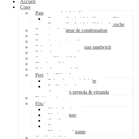
Accueil
Couverture
Panneau sandwich isolé
Panneau Sandwich isolé mousse PU
Panneau Sandwich isolé laine de roche
Bac acier régulateur de condensation
Bac acier sec
Bac acier imitation tuile
Polycarbonate pour panneau sandwich
Polycarbonate nervuré
Support d’étanchéité
Plancher collaborant
Polycarbonate ondulé
Pergola et Véranda
Polycarbonate alvéolaire
Profil polycarbonate
Accessoires pergola & véranda
Finition toiture
Fixation couverture
Kit de fixation
Vis de couture
Cavalier
Pontet
Vis auto-perforante
Costière de Velux