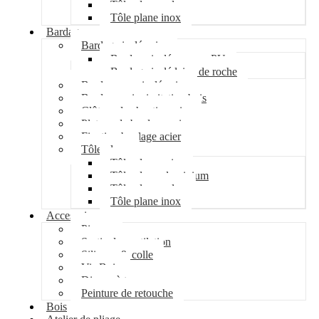
Tôle plane galva
Tôle plane inox
Bardage
Bardage isolé acier
Bardage isolé mousse PU
Bardage isolé laine de roche
Bardage non isolé acier
Bardage acier imitation bois
Clôture de chantier acier
Plateau de bardage acier
Fixation bardage acier
Tôle plane
Tôle plane acier
Tôle plane aluminium
Tôle plane galva
Tôle plane inox
Accessoires
Pipeco
Sortie de ventilation
Silicone & colle
Vis Bois
Disque à tronçonner
Peinture de retouche
Bois