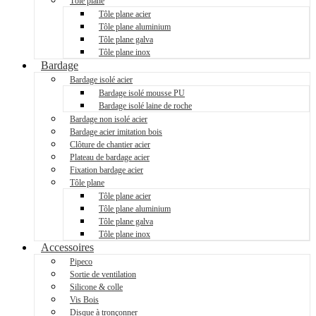
Tôle plane
Tôle plane acier
Tôle plane aluminium
Tôle plane galva
Tôle plane inox
Bardage
Bardage isolé acier
Bardage isolé mousse PU
Bardage isolé laine de roche
Bardage non isolé acier
Bardage acier imitation bois
Clôture de chantier acier
Plateau de bardage acier
Fixation bardage acier
Tôle plane
Tôle plane acier
Tôle plane aluminium
Tôle plane galva
Tôle plane inox
Accessoires
Pipeco
Sortie de ventilation
Silicone & colle
Vis Bois
Disque à tronçonner