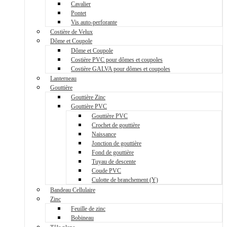
Cavalier
Pontet
Vis auto-perforante
Costière de Velux
Dôme et Coupole
Dôme et Coupole
Costière PVC pour dômes et coupoles
Costière GALVA pour dômes et coupoles
Lanterneau
Gouttière
Gouttière Zinc
Gouttière PVC
Gouttière PVC
Crochet de gouttière
Naissance
Jonction de gouttière
Fond de gouttière
Tuyau de descente
Coude PVC
Culotte de branchement (Y)
Bandeau Cellulaire
Zinc
Feuille de zinc
Bobineau