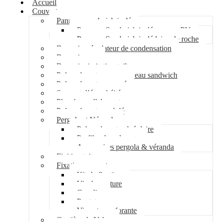
Accueil
Couverture
Panneau sandwich isolé
Panneau Sandwich isolé mousse PU
Panneau Sandwich isolé laine de roche
Bac acier régulateur de condensation
Bac acier sec
Bac acier imitation tuile
Polycarbonate pour panneau sandwich
Polycarbonate nervuré
Support d’étanchéité
Plancher collaborant
Polycarbonate ondulé
Pergola et Véranda
Polycarbonate alvéolaire
Profil polycarbonate
Accessoires pergola & véranda
Finition toiture
Fixation couverture
Kit de fixation
Vis de couture
Cavalier
Pontet
Vis auto-perforante
Costière de Velux