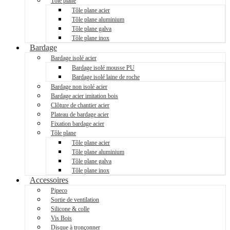
Tôle plane
Tôle plane acier
Tôle plane aluminium
Tôle plane galva
Tôle plane inox
Bardage
Bardage isolé acier
Bardage isolé mousse PU
Bardage isolé laine de roche
Bardage non isolé acier
Bardage acier imitation bois
Clôture de chantier acier
Plateau de bardage acier
Fixation bardage acier
Tôle plane
Tôle plane acier
Tôle plane aluminium
Tôle plane galva
Tôle plane inox
Accessoires
Pipeco
Sortie de ventilation
Silicone & colle
Vis Bois
Disque à tronçonner