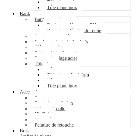
Tôle plane galva
Tôle plane inox
Bardage
Bardage isolé acier
Bardage isolé mousse PU
Bardage isolé laine de roche
Bardage non isolé acier
Bardage acier imitation bois
Clôture de chantier acier
Plateau de bardage acier
Fixation bardage acier
Tôle plane
Tôle plane acier
Tôle plane aluminium
Tôle plane galva
Tôle plane inox
Accessoires
Pipeco
Sortie de ventilation
Silicone & colle
Vis Bois
Disque à tronçonner
Peinture de retouche
Bois