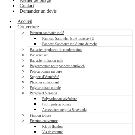
Atelier de pliage
Contact
Demander un devis
Accueil
Couverture
Panneau sandwich isolé
Panneau Sandwich isolé mousse PU
Panneau Sandwich isolé laine de roche
Bac acier régulateur de condensation
Bac acier sec
Bac acier imitation tuile
Polycarbonate pour panneau sandwich
Polycarbonate nervuré
Support d’étanchéité
Plancher collaborant
Polycarbonate ondulé
Pergola et Véranda
Polycarbonate alvéolaire
Profil polycarbonate
Accessoires pergola & véranda
Finition toiture
Fixation couverture
Kit de fixation
Vis de couture