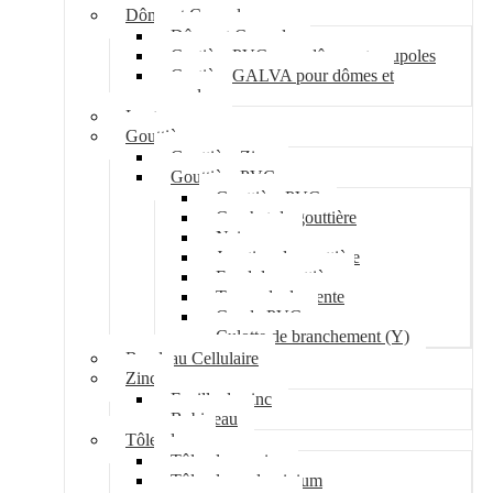
Dôme et Coupole
Dôme et Coupole
Costière PVC pour dômes et coupoles
Costière GALVA pour dômes et
coupoles
Lanterneau
Gouttière
Gouttière Zinc
Gouttière PVC
Gouttière PVC
Crochet de gouttière
Naissance
Jonction de gouttière
Fond de gouttière
Tuyau de descente
Coude PVC
Culotte de branchement (Y)
Bandeau Cellulaire
Zinc
Feuille de zinc
Bobineau
Tôle plane
Tôle plane acier
Tôle plane aluminium