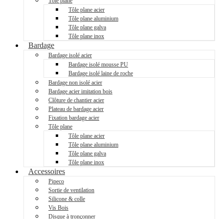
Tôle plane
Tôle plane acier
Tôle plane aluminium
Tôle plane galva
Tôle plane inox
Bardage
Bardage isolé acier
Bardage isolé mousse PU
Bardage isolé laine de roche
Bardage non isolé acier
Bardage acier imitation bois
Clôture de chantier acier
Plateau de bardage acier
Fixation bardage acier
Tôle plane
Tôle plane acier
Tôle plane aluminium
Tôle plane galva
Tôle plane inox
Accessoires
Pipeco
Sortie de ventilation
Silicone & colle
Vis Bois
Disque à tronçonner