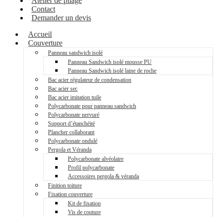
Atelier de pliage
Contact
Demander un devis
Accueil
Couverture
Panneau sandwich isolé
Panneau Sandwich isolé mousse PU
Panneau Sandwich isolé laine de roche
Bac acier régulateur de condensation
Bac acier sec
Bac acier imitation tuile
Polycarbonate pour panneau sandwich
Polycarbonate nervuré
Support d’étanchéité
Plancher collaborant
Polycarbonate ondulé
Pergola et Véranda
Polycarbonate alvéolaire
Profil polycarbonate
Accessoires pergola & véranda
Finition toiture
Fixation couverture
Kit de fixation
Vis de couture