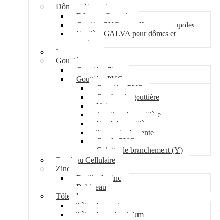
Dôme et Coupole
Dôme et Coupole
Costière PVC pour dômes et coupoles
Costière GALVA pour dômes et
coupoles
Lanterneau
Gouttière
Gouttière Zinc
Gouttière PVC
Gouttière PVC
Crochet de gouttière
Naissance
Jonction de gouttière
Fond de gouttière
Tuyau de descente
Coude PVC
Culotte de branchement (Y)
Bandeau Cellulaire
Zinc
Feuille de zinc
Bobineau
Tôle plane
Tôle plane acier
Tôle plane aluminium