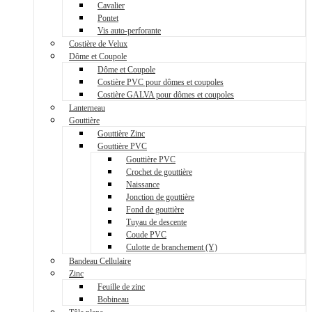
Cavalier
Pontet
Vis auto-perforante
Costière de Velux
Dôme et Coupole
Dôme et Coupole
Costière PVC pour dômes et coupoles
Costière GALVA pour dômes et coupoles
Lanterneau
Gouttière
Gouttière Zinc
Gouttière PVC
Gouttière PVC
Crochet de gouttière
Naissance
Jonction de gouttière
Fond de gouttière
Tuyau de descente
Coude PVC
Culotte de branchement (Y)
Bandeau Cellulaire
Zinc
Feuille de zinc
Bobineau