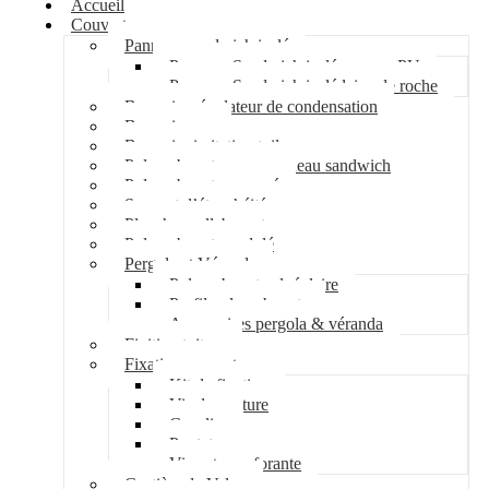
Accueil
Couverture
Panneau sandwich isolé
Panneau Sandwich isolé mousse PU
Panneau Sandwich isolé laine de roche
Bac acier régulateur de condensation
Bac acier sec
Bac acier imitation tuile
Polycarbonate pour panneau sandwich
Polycarbonate nervuré
Support d’étanchéité
Plancher collaborant
Polycarbonate ondulé
Pergola et Véranda
Polycarbonate alvéolaire
Profil polycarbonate
Accessoires pergola & véranda
Finition toiture
Fixation couverture
Kit de fixation
Vis de couture
Cavalier
Pontet
Vis auto-perforante
Costière de Velux