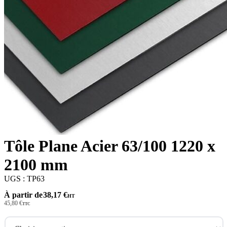
Tôle Plane Acier 63/100 1220 x
2100 mm
UGS : TP63
À partir de
38,17
€
HT
45,80
€
TTC