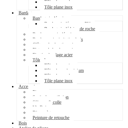
Tôle plane galva
Tôle plane inox
Bardage
Bardage isolé acier
Bardage isolé mousse PU
Bardage isolé laine de roche
Bardage non isolé acier
Bardage acier imitation bois
Clôture de chantier acier
Plateau de bardage acier
Fixation bardage acier
Tôle plane
Tôle plane acier
Tôle plane aluminium
Tôle plane galva
Tôle plane inox
Accessoires
Pipeco
Sortie de ventilation
Silicone & colle
Vis Bois
Disque à tronçonner
Peinture de retouche
Bois