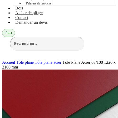
Peinture de retouche
Bois
Atelier de pliage
Contact
Demander un devis
HT
Accueil
Tôle plane
Tôle plane acier
Tôle Plane Acier 63/100 1220 x
2100 mm