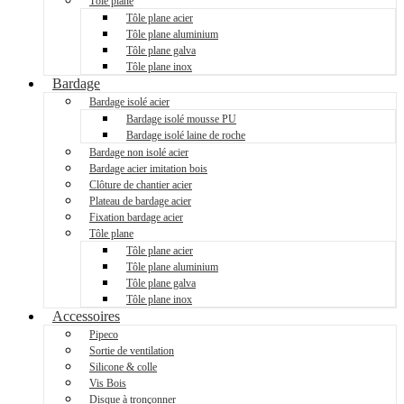
Tôle plane
Tôle plane acier
Tôle plane aluminium
Tôle plane galva
Tôle plane inox
Bardage
Bardage isolé acier
Bardage isolé mousse PU
Bardage isolé laine de roche
Bardage non isolé acier
Bardage acier imitation bois
Clôture de chantier acier
Plateau de bardage acier
Fixation bardage acier
Tôle plane
Tôle plane acier
Tôle plane aluminium
Tôle plane galva
Tôle plane inox
Accessoires
Pipeco
Sortie de ventilation
Silicone & colle
Vis Bois
Disque à tronçonner