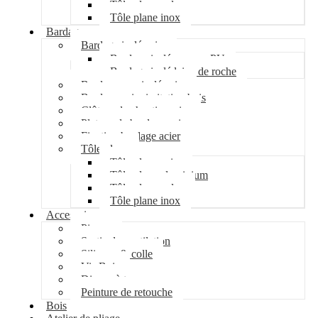
Tôle plane galva
Tôle plane inox
Bardage
Bardage isolé acier
Bardage isolé mousse PU
Bardage isolé laine de roche
Bardage non isolé acier
Bardage acier imitation bois
Clôture de chantier acier
Plateau de bardage acier
Fixation bardage acier
Tôle plane
Tôle plane acier
Tôle plane aluminium
Tôle plane galva
Tôle plane inox
Accessoires
Pipeco
Sortie de ventilation
Silicone & colle
Vis Bois
Disque à tronçonner
Peinture de retouche
Bois