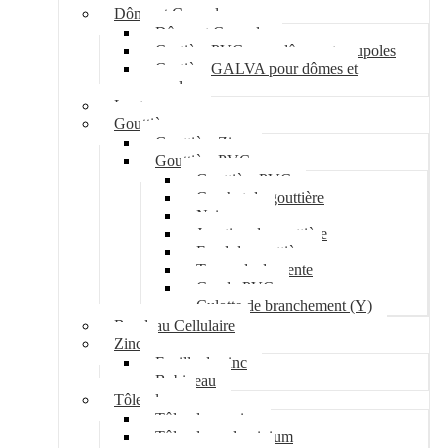
Dôme et Coupole
Dôme et Coupole
Costière PVC pour dômes et coupoles
Costière GALVA pour dômes et
coupoles
Lanterneau
Gouttière
Gouttière Zinc
Gouttière PVC
Gouttière PVC
Crochet de gouttière
Naissance
Jonction de gouttière
Fond de gouttière
Tuyau de descente
Coude PVC
Culotte de branchement (Y)
Bandeau Cellulaire
Zinc
Feuille de zinc
Bobineau
Tôle plane
Tôle plane acier
Tôle plane aluminium