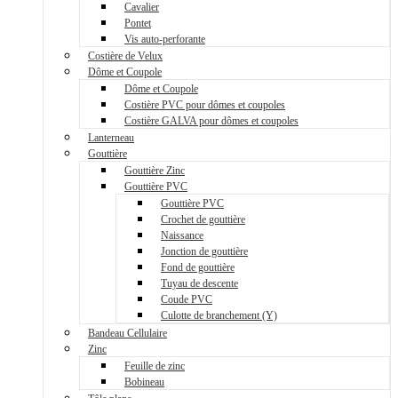
Cavalier
Pontet
Vis auto-perforante
Costière de Velux
Dôme et Coupole
Dôme et Coupole
Costière PVC pour dômes et coupoles
Costière GALVA pour dômes et coupoles
Lanterneau
Gouttière
Gouttière Zinc
Gouttière PVC
Gouttière PVC
Crochet de gouttière
Naissance
Jonction de gouttière
Fond de gouttière
Tuyau de descente
Coude PVC
Culotte de branchement (Y)
Bandeau Cellulaire
Zinc
Feuille de zinc
Bobineau