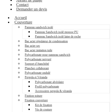
Atelier de pliage
Contact
Demander un devis
Accueil
Couverture
Panneau sandwich isolé
Panneau Sandwich isolé mousse PU
Panneau Sandwich isolé laine de roche
Bac acier régulateur de condensation
Bac acier sec
Bac acier imitation tuile
Polycarbonate pour panneau sandwich
Polycarbonate nervuré
Support d’étanchéité
Plancher collaborant
Polycarbonate ondulé
Pergola et Véranda
Polycarbonate alvéolaire
Profil polycarbonate
Accessoires pergola & véranda
Finition toiture
Fixation couverture
Kit de fixation
Vis de couture