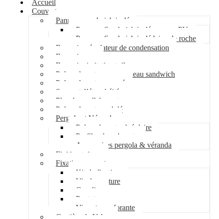
Accueil
Couverture
Panneau sandwich isolé
Panneau Sandwich isolé mousse PU
Panneau Sandwich isolé laine de roche
Bac acier régulateur de condensation
Bac acier sec
Bac acier imitation tuile
Polycarbonate pour panneau sandwich
Polycarbonate nervuré
Support d’étanchéité
Plancher collaborant
Polycarbonate ondulé
Pergola et Véranda
Polycarbonate alvéolaire
Profil polycarbonate
Accessoires pergola & véranda
Finition toiture
Fixation couverture
Kit de fixation
Vis de couture
Cavalier
Pontet
Vis auto-perforante
Costière de Velux