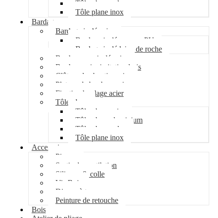
Tôle plane galva
Tôle plane inox
Bardage
Bardage isolé acier
Bardage isolé mousse PU
Bardage isolé laine de roche
Bardage non isolé acier
Bardage acier imitation bois
Clôture de chantier acier
Plateau de bardage acier
Fixation bardage acier
Tôle plane
Tôle plane acier
Tôle plane aluminium
Tôle plane galva
Tôle plane inox
Accessoires
Pipeco
Sortie de ventilation
Silicone & colle
Vis Bois
Disque à tronçonner
Peinture de retouche
Bois