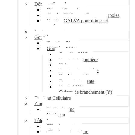
Dôme et Coupole
Dôme et Coupole
Costière PVC pour dômes et coupoles
Costière GALVA pour dômes et
coupoles
Lanterneau
Gouttière
Gouttière Zinc
Gouttière PVC
Gouttière PVC
Crochet de gouttière
Naissance
Jonction de gouttière
Fond de gouttière
Tuyau de descente
Coude PVC
Culotte de branchement (Y)
Bandeau Cellulaire
Zinc
Feuille de zinc
Bobineau
Tôle plane
Tôle plane acier
Tôle plane aluminium