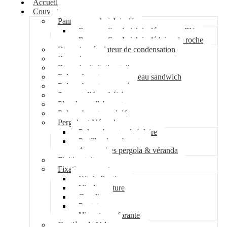
Accueil
Couverture
Panneau sandwich isolé
Panneau Sandwich isolé mousse PU
Panneau Sandwich isolé laine de roche
Bac acier régulateur de condensation
Bac acier sec
Bac acier imitation tuile
Polycarbonate pour panneau sandwich
Polycarbonate nervuré
Support d’étanchéité
Plancher collaborant
Polycarbonate ondulé
Pergola et Véranda
Polycarbonate alvéolaire
Profil polycarbonate
Accessoires pergola & véranda
Finition toiture
Fixation couverture
Kit de fixation
Vis de couture
Cavalier
Pontet
Vis auto-perforante
Costière de Velux