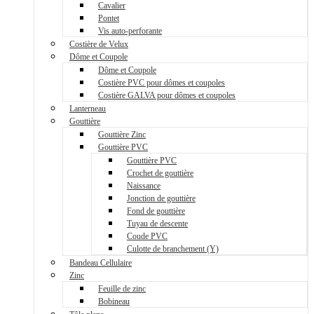
Cavalier
Pontet
Vis auto-perforante
Costière de Velux
Dôme et Coupole
Dôme et Coupole
Costière PVC pour dômes et coupoles
Costière GALVA pour dômes et coupoles
Lanterneau
Gouttière
Gouttière Zinc
Gouttière PVC
Gouttière PVC
Crochet de gouttière
Naissance
Jonction de gouttière
Fond de gouttière
Tuyau de descente
Coude PVC
Culotte de branchement (Y)
Bandeau Cellulaire
Zinc
Feuille de zinc
Bobineau