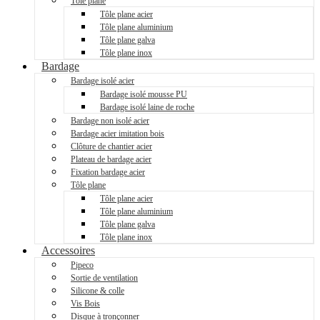
Tôle plane
Tôle plane acier
Tôle plane aluminium
Tôle plane galva
Tôle plane inox
Bardage
Bardage isolé acier
Bardage isolé mousse PU
Bardage isolé laine de roche
Bardage non isolé acier
Bardage acier imitation bois
Clôture de chantier acier
Plateau de bardage acier
Fixation bardage acier
Tôle plane
Tôle plane acier
Tôle plane aluminium
Tôle plane galva
Tôle plane inox
Accessoires
Pipeco
Sortie de ventilation
Silicone & colle
Vis Bois
Disque à tronçonner