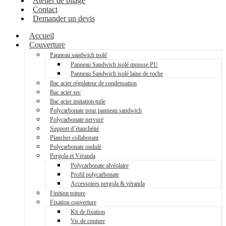
Atelier de pliage
Contact
Demander un devis
Accueil
Couverture
Panneau sandwich isolé
Panneau Sandwich isolé mousse PU
Panneau Sandwich isolé laine de roche
Bac acier régulateur de condensation
Bac acier sec
Bac acier imitation tuile
Polycarbonate pour panneau sandwich
Polycarbonate nervuré
Support d’étanchéité
Plancher collaborant
Polycarbonate ondulé
Pergola et Véranda
Polycarbonate alvéolaire
Profil polycarbonate
Accessoires pergola & véranda
Finition toiture
Fixation couverture
Kit de fixation
Vis de couture