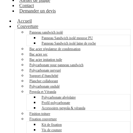
Atelier de pliage
Contact
Demander un devis
Accueil
Couverture
Panneau sandwich isolé
Panneau Sandwich isolé mousse PU
Panneau Sandwich isolé laine de roche
Bac acier régulateur de condensation
Bac acier sec
Bac acier imitation tuile
Polycarbonate pour panneau sandwich
Polycarbonate nervuré
Support d’étanchéité
Plancher collaborant
Polycarbonate ondulé
Pergola et Véranda
Polycarbonate alvéolaire
Profil polycarbonate
Accessoires pergola & véranda
Finition toiture
Fixation couverture
Kit de fixation
Vis de couture