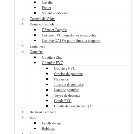
Cavalier
Pontet
Vis auto-perforante
Costière de Velux
Dôme et Coupole
Dôme et Coupole
Costière PVC pour dômes et coupoles
Costière GALVA pour dômes et coupoles
Lanterneau
Gouttière
Gouttière Zinc
Gouttière PVC
Gouttière PVC
Crochet de gouttière
Naissance
Jonction de gouttière
Fond de gouttière
Tuyau de descente
Coude PVC
Culotte de branchement (Y)
Bandeau Cellulaire
Zinc
Feuille de zinc
Bobineau