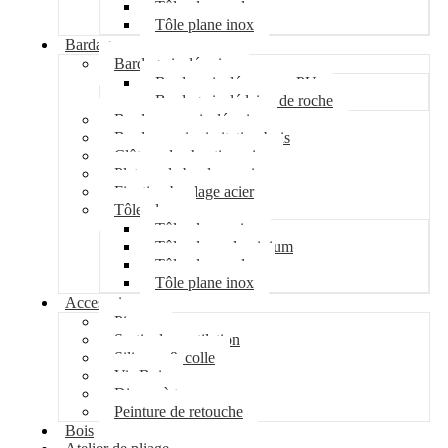
Tôle plane galva
Tôle plane inox
Bardage
Bardage isolé acier
Bardage isolé mousse PU
Bardage isolé laine de roche
Bardage non isolé acier
Bardage acier imitation bois
Clôture de chantier acier
Plateau de bardage acier
Fixation bardage acier
Tôle plane
Tôle plane acier
Tôle plane aluminium
Tôle plane galva
Tôle plane inox
Accessoires
Pipeco
Sortie de ventilation
Silicone & colle
Vis Bois
Disque à tronçonner
Peinture de retouche
Bois