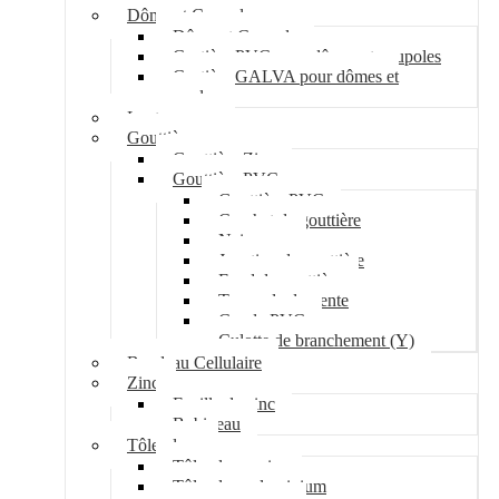
Dôme et Coupole
Dôme et Coupole
Costière PVC pour dômes et coupoles
Costière GALVA pour dômes et
coupoles
Lanterneau
Gouttière
Gouttière Zinc
Gouttière PVC
Gouttière PVC
Crochet de gouttière
Naissance
Jonction de gouttière
Fond de gouttière
Tuyau de descente
Coude PVC
Culotte de branchement (Y)
Bandeau Cellulaire
Zinc
Feuille de zinc
Bobineau
Tôle plane
Tôle plane acier
Tôle plane aluminium