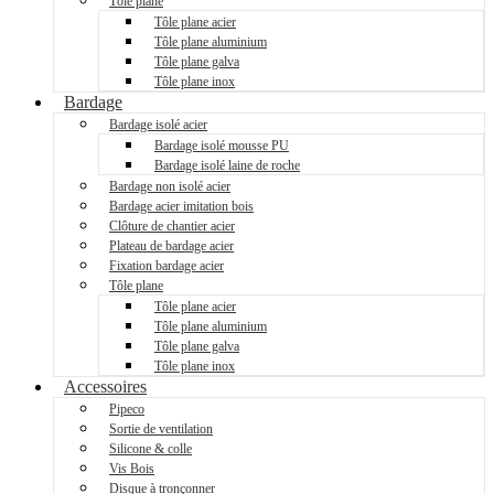
Tôle plane
Tôle plane acier
Tôle plane aluminium
Tôle plane galva
Tôle plane inox
Bardage
Bardage isolé acier
Bardage isolé mousse PU
Bardage isolé laine de roche
Bardage non isolé acier
Bardage acier imitation bois
Clôture de chantier acier
Plateau de bardage acier
Fixation bardage acier
Tôle plane
Tôle plane acier
Tôle plane aluminium
Tôle plane galva
Tôle plane inox
Accessoires
Pipeco
Sortie de ventilation
Silicone & colle
Vis Bois
Disque à tronçonner