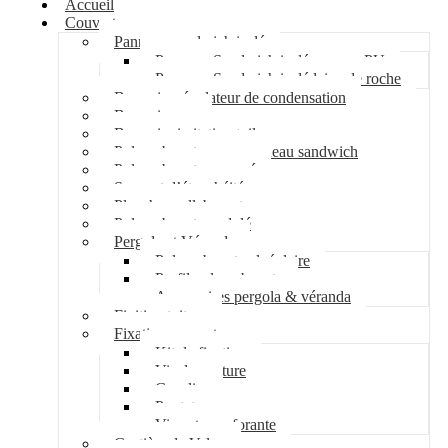
Accueil
Couverture
Panneau sandwich isolé
Panneau Sandwich isolé mousse PU
Panneau Sandwich isolé laine de roche
Bac acier régulateur de condensation
Bac acier sec
Bac acier imitation tuile
Polycarbonate pour panneau sandwich
Polycarbonate nervuré
Support d’étanchéité
Plancher collaborant
Polycarbonate ondulé
Pergola et Véranda
Polycarbonate alvéolaire
Profil polycarbonate
Accessoires pergola & véranda
Finition toiture
Fixation couverture
Kit de fixation
Vis de couture
Cavalier
Pontet
Vis auto-perforante
Costière de Velux