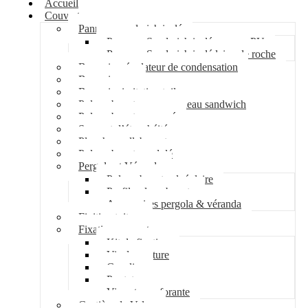
Accueil
Couverture
Panneau sandwich isolé
Panneau Sandwich isolé mousse PU
Panneau Sandwich isolé laine de roche
Bac acier régulateur de condensation
Bac acier sec
Bac acier imitation tuile
Polycarbonate pour panneau sandwich
Polycarbonate nervuré
Support d’étanchéité
Plancher collaborant
Polycarbonate ondulé
Pergola et Véranda
Polycarbonate alvéolaire
Profil polycarbonate
Accessoires pergola & véranda
Finition toiture
Fixation couverture
Kit de fixation
Vis de couture
Cavalier
Pontet
Vis auto-perforante
Costière de Velux