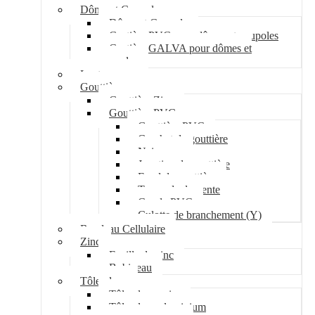
Dôme et Coupole
Dôme et Coupole
Costière PVC pour dômes et coupoles
Costière GALVA pour dômes et
coupoles
Lanterneau
Gouttière
Gouttière Zinc
Gouttière PVC
Gouttière PVC
Crochet de gouttière
Naissance
Jonction de gouttière
Fond de gouttière
Tuyau de descente
Coude PVC
Culotte de branchement (Y)
Bandeau Cellulaire
Zinc
Feuille de zinc
Bobineau
Tôle plane
Tôle plane acier
Tôle plane aluminium