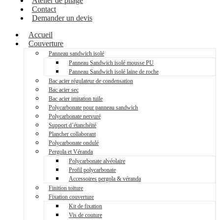
Atelier de pliage
Contact
Demander un devis
Accueil
Couverture
Panneau sandwich isolé
Panneau Sandwich isolé mousse PU
Panneau Sandwich isolé laine de roche
Bac acier régulateur de condensation
Bac acier sec
Bac acier imitation tuile
Polycarbonate pour panneau sandwich
Polycarbonate nervuré
Support d’étanchéité
Plancher collaborant
Polycarbonate ondulé
Pergola et Véranda
Polycarbonate alvéolaire
Profil polycarbonate
Accessoires pergola & véranda
Finition toiture
Fixation couverture
Kit de fixation
Vis de couture