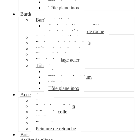
Tôle plane galva
Tôle plane inox
Bardage
Bardage isolé acier
Bardage isolé mousse PU
Bardage isolé laine de roche
Bardage non isolé acier
Bardage acier imitation bois
Clôture de chantier acier
Plateau de bardage acier
Fixation bardage acier
Tôle plane
Tôle plane acier
Tôle plane aluminium
Tôle plane galva
Tôle plane inox
Accessoires
Pipeco
Sortie de ventilation
Silicone & colle
Vis Bois
Disque à tronçonner
Peinture de retouche
Bois