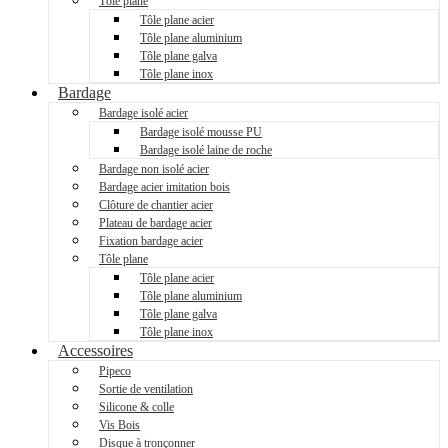
Tôle plane
Tôle plane acier
Tôle plane aluminium
Tôle plane galva
Tôle plane inox
Bardage
Bardage isolé acier
Bardage isolé mousse PU
Bardage isolé laine de roche
Bardage non isolé acier
Bardage acier imitation bois
Clôture de chantier acier
Plateau de bardage acier
Fixation bardage acier
Tôle plane
Tôle plane acier
Tôle plane aluminium
Tôle plane galva
Tôle plane inox
Accessoires
Pipeco
Sortie de ventilation
Silicone & colle
Vis Bois
Disque à tronçonner