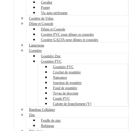
Cavalier
Pontet
Vis auto-perforante
Costière de Velux
Dôme et Coupole
Dôme et Coupole
Costière PVC pour dômes et coupoles
Costière GALVA pour dômes et coupoles
Lanterneau
Gouttière
Gouttière Zinc
Gouttière PVC
Gouttière PVC
Crochet de gouttière
Naissance
Jonction de gouttière
Fond de gouttière
Tuyau de descente
Coude PVC
Culotte de branchement (Y)
Bandeau Cellulaire
Zinc
Feuille de zinc
Bobineau