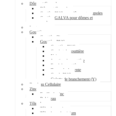
Dôme et Coupole
Dôme et Coupole
Costière PVC pour dômes et coupoles
Costière GALVA pour dômes et
coupoles
Lanterneau
Gouttière
Gouttière Zinc
Gouttière PVC
Gouttière PVC
Crochet de gouttière
Naissance
Jonction de gouttière
Fond de gouttière
Tuyau de descente
Coude PVC
Culotte de branchement (Y)
Bandeau Cellulaire
Zinc
Feuille de zinc
Bobineau
Tôle plane
Tôle plane acier
Tôle plane aluminium