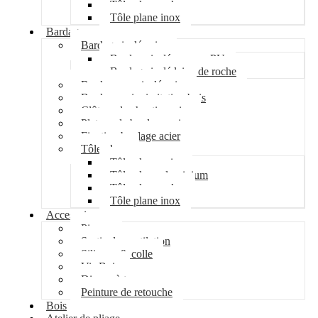
Tôle plane galva
Tôle plane inox
Bardage
Bardage isolé acier
Bardage isolé mousse PU
Bardage isolé laine de roche
Bardage non isolé acier
Bardage acier imitation bois
Clôture de chantier acier
Plateau de bardage acier
Fixation bardage acier
Tôle plane
Tôle plane acier
Tôle plane aluminium
Tôle plane galva
Tôle plane inox
Accessoires
Pipeco
Sortie de ventilation
Silicone & colle
Vis Bois
Disque à tronçonner
Peinture de retouche
Bois