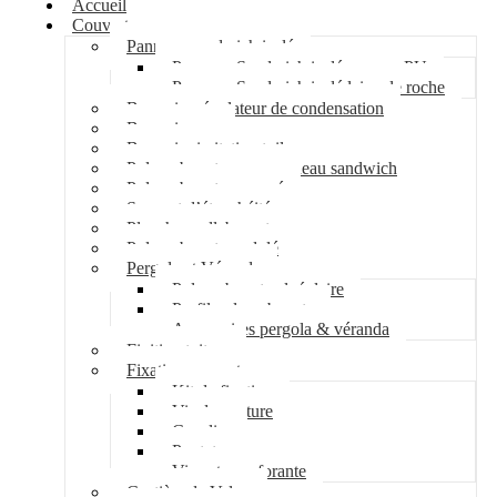
Accueil
Couverture
Panneau sandwich isolé
Panneau Sandwich isolé mousse PU
Panneau Sandwich isolé laine de roche
Bac acier régulateur de condensation
Bac acier sec
Bac acier imitation tuile
Polycarbonate pour panneau sandwich
Polycarbonate nervuré
Support d’étanchéité
Plancher collaborant
Polycarbonate ondulé
Pergola et Véranda
Polycarbonate alvéolaire
Profil polycarbonate
Accessoires pergola & véranda
Finition toiture
Fixation couverture
Kit de fixation
Vis de couture
Cavalier
Pontet
Vis auto-perforante
Costière de Velux