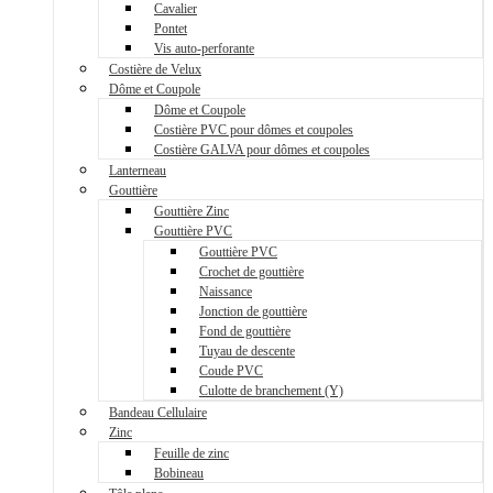
Cavalier
Pontet
Vis auto-perforante
Costière de Velux
Dôme et Coupole
Dôme et Coupole
Costière PVC pour dômes et coupoles
Costière GALVA pour dômes et coupoles
Lanterneau
Gouttière
Gouttière Zinc
Gouttière PVC
Gouttière PVC
Crochet de gouttière
Naissance
Jonction de gouttière
Fond de gouttière
Tuyau de descente
Coude PVC
Culotte de branchement (Y)
Bandeau Cellulaire
Zinc
Feuille de zinc
Bobineau