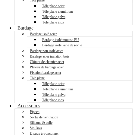
Tôle plane
Tôle plane acier
Tôle plane aluminium
Tôle plane galva
Tôle plane inox
Bardage
Bardage isolé acier
Bardage isolé mousse PU
Bardage isolé laine de roche
Bardage non isolé acier
Bardage acier imitation bois
Clôture de chantier acier
Plateau de bardage acier
Fixation bardage acier
Tôle plane
Tôle plane acier
Tôle plane aluminium
Tôle plane galva
Tôle plane inox
Accessoires
Pipeco
Sortie de ventilation
Silicone & colle
Vis Bois
Disque à tronçonner