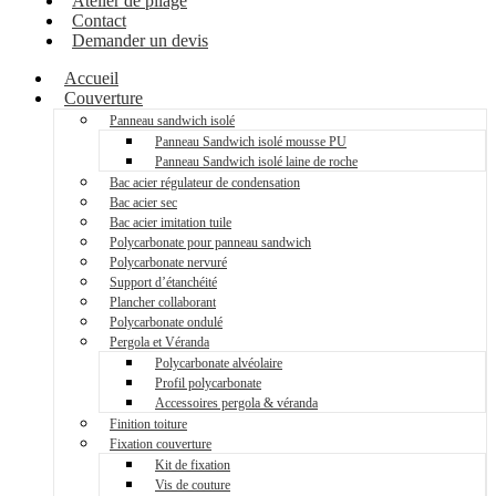
Atelier de pliage
Contact
Demander un devis
Accueil
Couverture
Panneau sandwich isolé
Panneau Sandwich isolé mousse PU
Panneau Sandwich isolé laine de roche
Bac acier régulateur de condensation
Bac acier sec
Bac acier imitation tuile
Polycarbonate pour panneau sandwich
Polycarbonate nervuré
Support d’étanchéité
Plancher collaborant
Polycarbonate ondulé
Pergola et Véranda
Polycarbonate alvéolaire
Profil polycarbonate
Accessoires pergola & véranda
Finition toiture
Fixation couverture
Kit de fixation
Vis de couture