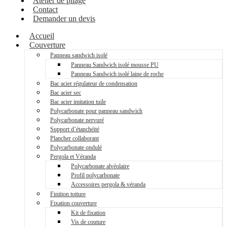
Atelier de pliage
Contact
Demander un devis
Accueil
Couverture
Panneau sandwich isolé
Panneau Sandwich isolé mousse PU
Panneau Sandwich isolé laine de roche
Bac acier régulateur de condensation
Bac acier sec
Bac acier imitation tuile
Polycarbonate pour panneau sandwich
Polycarbonate nervuré
Support d’étanchéité
Plancher collaborant
Polycarbonate ondulé
Pergola et Véranda
Polycarbonate alvéolaire
Profil polycarbonate
Accessoires pergola & véranda
Finition toiture
Fixation couverture
Kit de fixation
Vis de couture