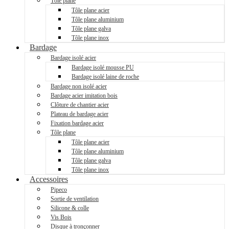
Tôle plane
Tôle plane acier
Tôle plane aluminium
Tôle plane galva
Tôle plane inox
Bardage
Bardage isolé acier
Bardage isolé mousse PU
Bardage isolé laine de roche
Bardage non isolé acier
Bardage acier imitation bois
Clôture de chantier acier
Plateau de bardage acier
Fixation bardage acier
Tôle plane
Tôle plane acier
Tôle plane aluminium
Tôle plane galva
Tôle plane inox
Accessoires
Pipeco
Sortie de ventilation
Silicone & colle
Vis Bois
Disque à tronçonner