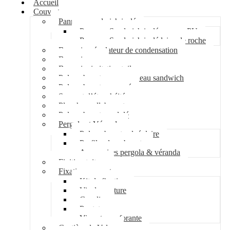
Accueil
Couverture
Panneau sandwich isolé
Panneau Sandwich isolé mousse PU
Panneau Sandwich isolé laine de roche
Bac acier régulateur de condensation
Bac acier sec
Bac acier imitation tuile
Polycarbonate pour panneau sandwich
Polycarbonate nervuré
Support d’étanchéité
Plancher collaborant
Polycarbonate ondulé
Pergola et Véranda
Polycarbonate alvéolaire
Profil polycarbonate
Accessoires pergola & véranda
Finition toiture
Fixation couverture
Kit de fixation
Vis de couture
Cavalier
Pontet
Vis auto-perforante
Costière de Velux