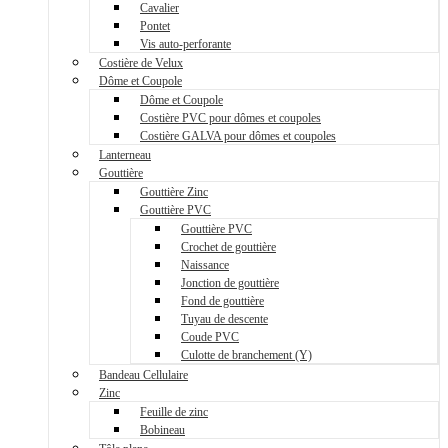
Cavalier
Pontet
Vis auto-perforante
Costière de Velux
Dôme et Coupole
Dôme et Coupole
Costière PVC pour dômes et coupoles
Costière GALVA pour dômes et coupoles
Lanterneau
Gouttière
Gouttière Zinc
Gouttière PVC
Gouttière PVC
Crochet de gouttière
Naissance
Jonction de gouttière
Fond de gouttière
Tuyau de descente
Coude PVC
Culotte de branchement (Y)
Bandeau Cellulaire
Zinc
Feuille de zinc
Bobineau