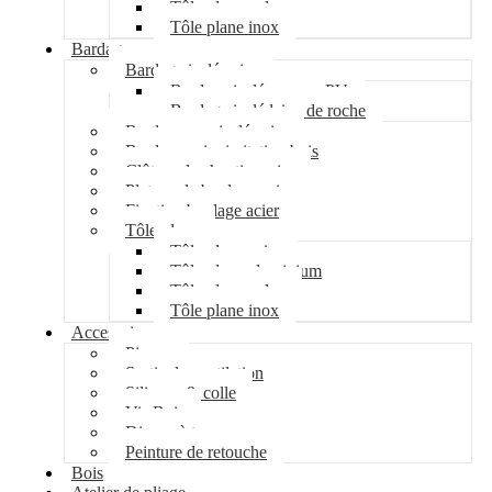
Tôle plane galva
Tôle plane inox
Bardage
Bardage isolé acier
Bardage isolé mousse PU
Bardage isolé laine de roche
Bardage non isolé acier
Bardage acier imitation bois
Clôture de chantier acier
Plateau de bardage acier
Fixation bardage acier
Tôle plane
Tôle plane acier
Tôle plane aluminium
Tôle plane galva
Tôle plane inox
Accessoires
Pipeco
Sortie de ventilation
Silicone & colle
Vis Bois
Disque à tronçonner
Peinture de retouche
Bois