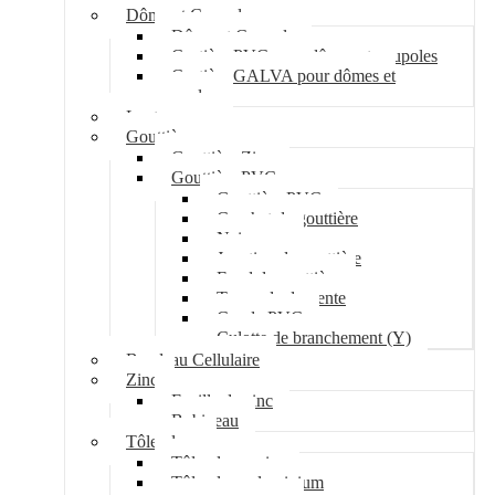
Dôme et Coupole
Dôme et Coupole
Costière PVC pour dômes et coupoles
Costière GALVA pour dômes et
coupoles
Lanterneau
Gouttière
Gouttière Zinc
Gouttière PVC
Gouttière PVC
Crochet de gouttière
Naissance
Jonction de gouttière
Fond de gouttière
Tuyau de descente
Coude PVC
Culotte de branchement (Y)
Bandeau Cellulaire
Zinc
Feuille de zinc
Bobineau
Tôle plane
Tôle plane acier
Tôle plane aluminium